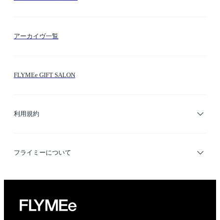
FLYMEeマイル
テーマ検索
アーカイヴ一覧
お問い合わせ
シーン検索
FLYMEe GIFT SALON
サイトマップ
ブランド・ショップ検索
利用規約
デザイナー検索
利用規約
フライミーについて
プライバシーポリシー
運営会社
特定商取引法に基づく表示