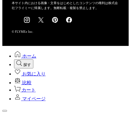
会社概要
本サイト内における画像・文章をはじめとしたコンテンツの権利は株式会
社フライミーに帰属します。無断転載・複製を禁止します。
採用情報
© FLYMEe Inc.
ホーム
探す
お気に入り
比較
カート
マイページ