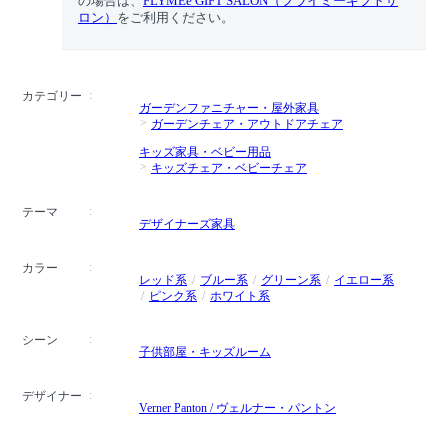
の場合は、
FLYMEe GIFT SALON（フライミーギフトサ
ロン）
をご利用ください。
カテゴリー
ガーデンファニチャー・屋外家具
ガーデンチェア・アウトドアチェア
キッズ家具・ベビー用品
キッズチェア・ベビーチェア
テーマ
デザイナーズ家具
カラー
レッド系
ブルー系
グリーン系
イエロー系
ピンク系
ホワイト系
シーン
子供部屋・キッズルーム
デザイナー
Verner Panton / ヴェルナー・パントン