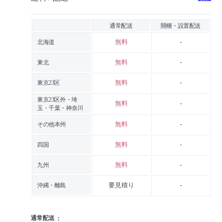
通常配送
開梱・設置配送
無料
-
北海道
無料
-
東北
無料
-
東京23区
東京23区外・埼
無料
-
玉・千葉・神奈川
無料
-
その他本州
無料
-
四国
無料
-
九州
要見積り
-
沖縄・離島
通常配送