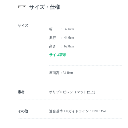
サイズ・仕様
サイズ
幅
37.6cm
奥行
44.6cm
高さ
62.8cm
サイズ表示
座面高：34.8cm
素材
ポリプロピレン（マット仕上）
その他
適合基準 EUガイドライン：EN1335-1