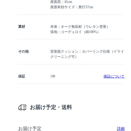
座面高：41cm
座面有効サイズ：奥行57cm
素材
本体：オーク無垢材（ウレタン塗装）
張地：コーデュロイ（綿100%）
その他
背座面クッション：カバーリング仕様（ドライ
クリーニング可）
保証
1年
保証について
お届け予定・送料
お届け予定
詳細