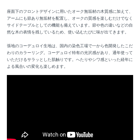
座面下のフロントデザインに用いたオーク無垢材の木質感に加えて、
アームにも節あり無垢材を配置し、オークの質感を楽しむだけでなく
サイドテーブルとしての機能も備えています。節や色の違いなどの自
然な木の表情を残しているため、使い込むたびに味が出てきます。
張地のコーデュロイ生地は、国内の染色工場で一から色開発したこだ
わりのカラーリング。コーデュロイ特有の光沢感があり、通年使って
いただけるサラッとした肌触りです。へたりやシワ感といった経年に
よる風合いの変化も楽しめます。