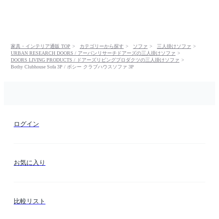
家具・インテリア通販 TOP
カテゴリーから探す
ソファ
三人掛けソファ
URBAN RESEARCH DOORS / アーバンリサーチドアーズの三人掛けソファ
DOORS LIVING PRODUCTS / ドアーズリビングプロダクツの三人掛けソファ
Bothy Clubhouse Sofa 3P / ボシー クラブハウスソファ 3P
ログイン
お気に入り
比較リスト