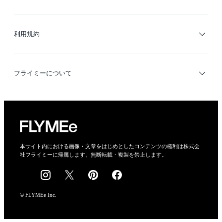
サイトマップ
ブランド・ショップ検索
利用規約
デザイナー検索
利用規約
フライミーについて
プライバシーポリシー
運営会社
特定商取引法に基づく表示
会社概要
本サイト内における画像・文章をはじめとしたコンテンツの権利は株式会
社フライミーに帰属します。無断転載・複製を禁止します。
採用情報
© FLYMEe Inc.