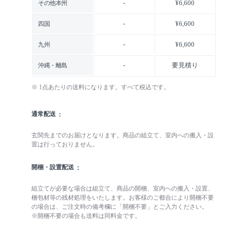
-
¥6,600
その他本州
-
¥6,600
四国
-
¥6,600
九州
-
要見積り
沖縄・離島
※ 1点あたりの送料になります。すべて税込です。
通常配送
玄関先までのお届けとなります。商品の組立て、室内への搬入・設
置は行っておりません。
開梱・設置配送
組立てが必要な場合は組立て、商品の開梱、室内への搬入・設置、
梱包材等の残材処理をいたします。お客様のご都合により開梱不要
の場合は、ご注文時の備考欄に「開梱不要」とご入力ください。
※開梱不要の場合も送料は同料金です。