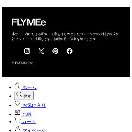
プライバシーポリシー
運営会社
特定商取引法に基づく表示
会社概要
本サイト内における画像・文章をはじめとしたコンテンツの権利は株式会
社フライミーに帰属します。無断転載・複製を禁止します。
採用情報
© FLYMEe Inc.
ホーム
探す
お気に入り
比較
カート
マイページ