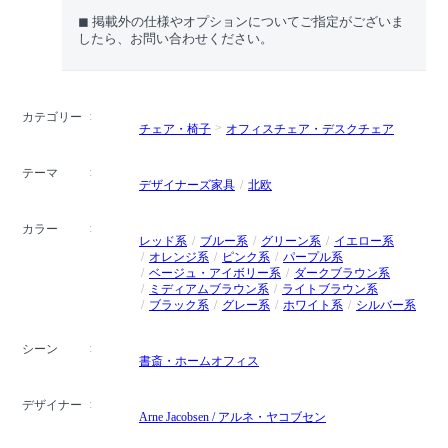
◼︎ 掲載外の仕様やオプションについてご指定がございま
したら、お問い合わせください。
カテゴリー
チェア・椅子
オフィスチェア・デスクチェア
テーマ
デザイナーズ家具
北欧
カラー
レッド系
ブルー系
グリーン系
イエロー系
オレンジ系
ピンク系
パープル系
ベージュ・アイボリー系
ダークブラウン系
ミディアムブラウン系
ライトブラウン系
ブラック系
グレー系
ホワイト系
シルバー系
シーン
書斎・ホームオフィス
デザイナー
Arne Jacobsen / アルネ・ヤコブセン