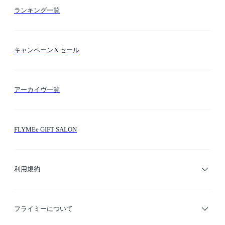
お支払い方法
カテゴリー検索
ランキング一覧
送料・納期・配送
カラー検索
キャンペーン＆セール
FLYMEeマイル
テーマ検索
アーカイヴ一覧
お問い合わせ
シーン検索
FLYMEe GIFT SALON
サイトマップ
ブランド・ショップ検索
利用規約
デザイナー検索
利用規約
フライミーについて