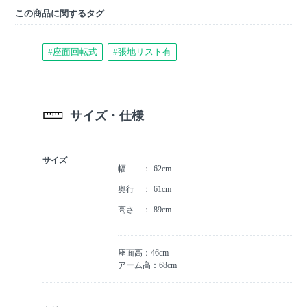
この商品に関するタグ
#座面回転式
#張地リスト有
サイズ・仕様
サイズ
幅
62cm
奥行
61cm
高さ
89cm
座面高：46cm
アーム高：68cm