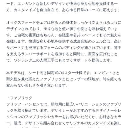
ード。エレガントな新しいデザインが快適な座り心地を提供する一
方、カスタマイズも自由自在で、あらゆる日常のニーズに応えます。
オックスフォードチェアは座る人の身体をしっかり支えられるように
デザインされており、座り心地と使い勝手の良さを兼ね備えていま
す。ご自宅の書斎はもちろん、会議室や公共スペースでもその魅力を
発揮します。快適な座り心地を提供する成形合板のシェルには、高い
サポート力を発揮するフォームのパディングが施されています。背中
を支えるランバーサポートを追加すると同時に、座面を広げたこと
で、ワンランク上の人間工学にもとづくサポートを提供します。
本モデルは、シート高さ固定式の4スター仕様です。エレガントさと
耐久性を兼ね揃えたファブリックまたはレザーの張地が、時を経ても
変わらない美しさを引き立たせます。
・ファブリック
フリッツ・ハンセンでは、張地用に幅広いバリエーションのファブリ
ックを取り揃えています。デザイナーがおすすめするデザイナーセレ
クションのファブリックやカラーをお選びいただくか、お好きなカラ
ー、組成、デザインを組み合わせてオリジナルのカスタマイズも楽し