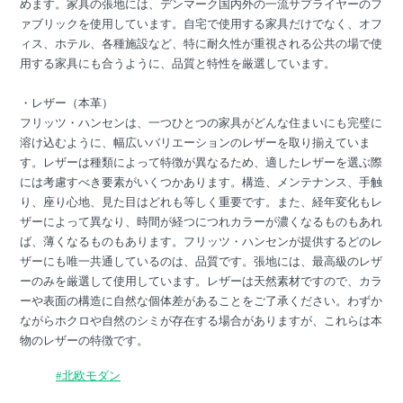
めます。家具の張地には、デンマーク国内外の一流サプライヤーのフ
ァブリックを使用しています。自宅で使用する家具だけでなく、オフ
ィス、ホテル、各種施設など、特に耐久性が重視される公共の場で使
用する家具にも合うように、品質と特性を厳選しています。
・レザー（本革）
フリッツ・ハンセンは、一つひとつの家具がどんな住まいにも完璧に
溶け込むように、幅広いバリエーションのレザーを取り揃えていま
す。レザーは種類によって特徴が異なるため、適したレザーを選ぶ際
には考慮すべき要素がいくつかあります。構造、メンテナンス、手触
り、座り心地、見た目はどれも等しく重要です。また、経年変化もレ
ザーによって異なり、時間が経つにつれカラーが濃くなるものもあれ
ば、薄くなるものもあります。フリッツ・ハンセンが提供するどのレ
ザーにも唯一共通しているのは、品質です。張地には、最高級のレザ
ーのみを厳選して使用しています。レザーは天然素材ですので、カラ
ーや表面の構造に自然な個体差があることをご了承ください。わずか
ながらホクロや自然のシミが存在する場合がありますが、これらは本
物のレザーの特徴です。
#北欧モダン