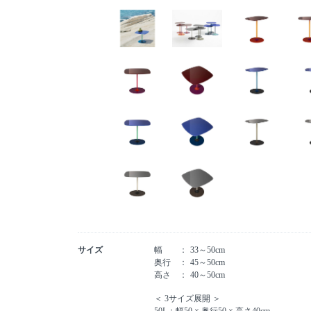
サイズ
幅
33～50cm
奥行
45～50cm
高さ
40～50cm
＜ 3サイズ展開 ＞