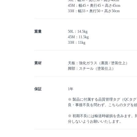
50L：幅50 × 奥行50 × 高さ40cm
45M：幅45 × 奥行45 × 高さ45cm
33H：幅33 × 奥行50 × 高さ50cm
重量
50L：14.5kg
45M：11.5kg
33H：11kg
素材
天板：強化ガラス（裏面 / 塗装仕上）
脚部：スチール（塗装仕上）
保証
1年
※ 製品に付属する品質管理タグ（QCタ
良・事後不良を問わず、こちらのタグを
※ 初期不良には輸送時破損を含みます。
分しないようお願いいたします。