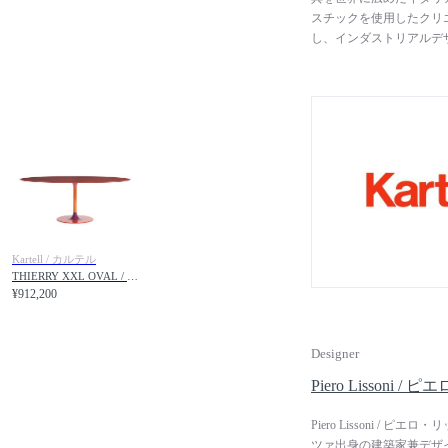
スチックを使用したクリ
し、インダストリアルデ
す。 次々と進化するプ
能及び美しい外観を革新
スチックは、実用的かつ
スチック製品の捉え方を
た。近年では、地球環境に
（人工知能）にデザイン
開しています。 フィリ
キオラ、マルセル・ワン
ザイナーとコラボレート
Kartell / カルテル
THIERRY XXL OVAL / ティエリー XXL オーバル
¥912,200
Designer
Piero Lissoni 
Piero Lissoni 
ツァ出身の建築家兼デザイ