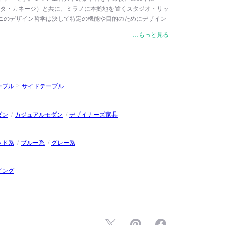
si（ニコレッタ・カネージ）と共に、ミラノに本拠地を置くスタジオ・リッ
ニのデザイン哲学は決して特定の機能や目的のためにデザイン
ためにデザインするというものです。住宅、オフィス、劇場、
…もっと見る
ョップ、ミュージアム、家具や照明、インテリア、グラフィッ
手掛けています。Knoll（ノル）やKartell（カルテル）、
フリッツ・ハンセン）、FLOS（フロス）など、一流デザインブラン
のデザインを幅広く展開しています。グッドデザイン賞、レッ
、コンパッソ・ドーロ賞などの国際的な賞を多数受賞。また、
ーブル
サイドテーブル
館（MAXXI）の理事、ミラノ工科大学の客員教授、アルタガ
長を務めています。
ダン
カジュアルモダン
デザイナーズ家具
ッド系
ブルー系
グレー系
ビング