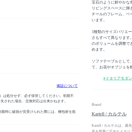
宝石のように鮮やかな
リビングスペースに輝
チールのフレーム、ベ
います。
3種類のサイズバリエ
さもすべて異なります
のボリュームを調整で
めます。
ソファテーブルとして
て、お花やオブジェを
#イタリアモダ
保証について
グ）は処分せず、必ず保管してください。初期不
紛失された場合、交換対応は出来かねます。
Brand
到着時に破損が見受けられた際には、梱包材を処
Kartell / カルテル
Kartell / カルテ
具を世界に広めたイタリア