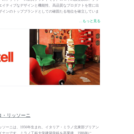
エイティブなデザインと機能性、高品質なプロダクトを世に出
ザインのトップブランドとしての確固たる地位を確立していま
ラスチックの利用と新技術やプロセスの研究は、製品の機能的性
…もっと見る
することに尽力してきたカルテルの基礎です。カルテルのプラ
機能的な面に加えて、魅力と貴重さを兼ね備え、一般的なプラ
、単なる機能的な物から真に贅沢な一品へと根本的に変えまし
やさしいバイオプラスチックなどの新素材を用いたり、A.I.
をさせたりと、常に人々を驚かせるようなプロダクト開発を展
ップ・スタルク、ヴィコ・マジストレッティ、パトリシア・ウル
ダース、ピエロ・リッソーニ、吉岡徳仁など、国際的な一流デ
し、世界中に最新トレンドを発信しています。
/ ピエロ・リッソーニ
/ ピエロ・リッソーニは、1956年生まれ、イタリア・ミラノ北東部ブリアン
ナーです。ミラノ工科大学建築学科を卒業後、1986年に