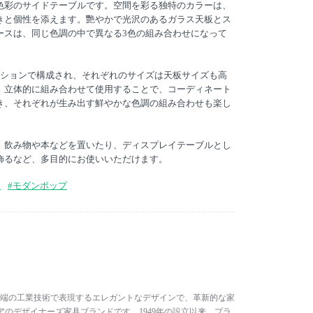
色彩のサイドテーブルです。空間を彩る独特のカラーは、
きと個性を添えます。艷やかで光沢のあるガラス天板とス
ースは、同じ色調の中で異なる3色の組み合わせになって
ーションで構成され、それぞれのサイズは天板サイズも高
。立体的に組み合わせて使用することで、コーディネート
き、それぞれが生み出す鮮やかな色調の組み合わせも楽し
、飲み物や本などを置いたり、ディスプレイテーブルとし
飾るなど、多目的にお使いいただけます。
ン
#モダンポップ
ルは、最先端の工業技術で表現するエレガントなデザインで、革新的な家
のデザイナーズ家具ブランドです。1949年の設立以来、プラ