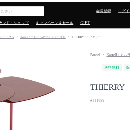
会員登録
ログイ
ランド・ショップ
キャンペーン＆セール
GIFT
ドテーブル
Kartell / カルテルのサイドテーブル
THIERRY / ティエリー
Brand
Kartell / カ
送料無料
保
THIERRY
#111899