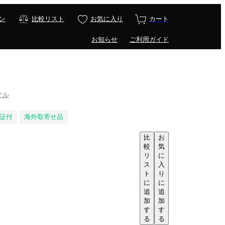
ン
比較リスト
お気に入り
カート
お知らせ
ご利用ガイド
ルテル
証付
海外取寄せ品
比
お
較
気
リ
に
ス
入
ト
り
に
に
追
追
加
加
す
す
る
る