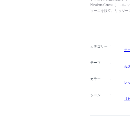
Nicoletta Cane
ソーニを設立。リッソー
するのではなく、人類の
レストラン、ホテル、シ
クを網羅したプロジェクトを
FRITZ HANSEN（
ドと協働し、家具や照明
ド・ドット・デザイン賞
カテゴリー
テ
イタリア国立21世紀美術
ンマ国際評議会の名誉会
テーマ
モ
カラー
レ
シーン
リ