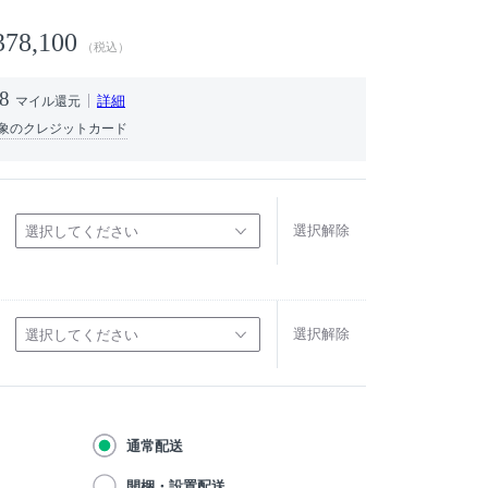
378,100
（税込）
8
詳細
マイル還元
象のクレジットカード
選択解除
選択してください
選択解除
選択してください
通常配送
開梱・設置配送