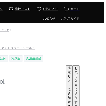
ン
比較リスト
お気に入り
カート
お知らせ
ご利用ガイド
バーチェア
rld / アンドリュー・ワールド
証付
完成品
受注生産品
比
お
較
気
リ
に
ol
ス
入
ト
り
に
に
追
追
加
加
す
す