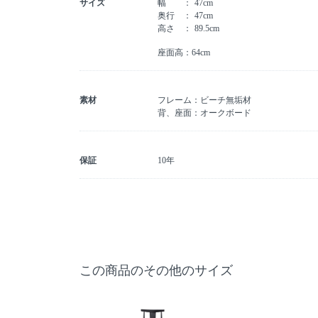
サイズ
幅
47cm
奥行
47cm
高さ
89.5cm
座面高：64cm
素材
フレーム：ビーチ無垢材
背、座面：オークボード
保証
10年
この商品のその他のサイズ