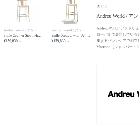
Brand
Andreu World
Andreu World 
Andreu World / アンドリュー・ワールド
Andreu World / アンドリュー・ワールド
ローバルで展開している家
Smile Counter Stool with Upholstered Seat / スマイル BQ0349 カウンタースツール ボードウッドバック 張座
Smile Barstool with Upholstered Seat / スマイル BQ0338 バースツール ボードウッドバック 張座
集まるバレンシアで創立しました
¥159,830 ～
¥159,830 ～
Morrison（ジャス
ションを行っています。
る実用的な設計から生み
の有名ホテルやレストラ
ツ・デザイン賞、ベスト
デザイン賞を受賞してい
シュ材など、FSC認証を
し、スペインの工場で組
て、高品質な家具を作る