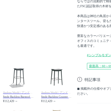
ならではの流動的で精
たFSC認証取得の木
本商品は神社の鳥居か
ンタースツール。背も
快適かつ安定感のある
豊富なカラーバリエー
オフィスのコミュニテ
も最適です。
#シンプルモダ
座面高：60～6
特記事項
◼︎ 掲載外の仕様やオ
Andreu World / アンドリュー・ワールド
Andreu World / アンドリュー・ワールド
ださい。
Smile Backless Barstool with Upholstered Seat / スマイル BQ0339 バースツール 張座
Smile Backless Counter Stool with Upholstered Seat / スマイル BQ0350 カウンタースツール 張座
¥112,420 ～
¥112,420 ～