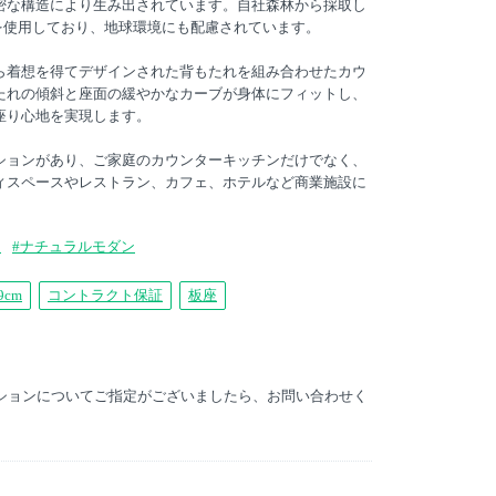
密な構造により生み出されています。自社森林から採取し
材を使用しており、地球環境にも配慮されています。
ら着想を得てデザインされた背もたれを組み合わせたカウ
たれの傾斜と座面の緩やかなカーブが身体にフィットし、
座り心地を実現します。
ションがあり、ご家庭のカウンターキッチンだけでなく、
ィスペースやレストラン、カフェ、ホテルなど商業施設に
ン
#ナチュラルモダン
9cm
コントラクト保証
板座
プションについてご指定がございましたら、お問い合わせく