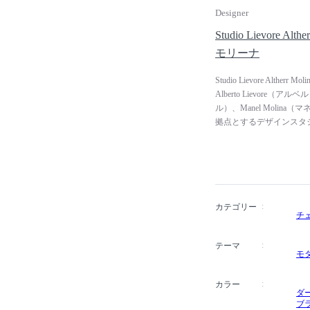
Designer
Studio Lievore
モリーナ
Studio Lievore Al
Alberto Lievore（ア
ル）、Manel Moli
拠点とするデザインスタ
ィレクションに特化し、
だけでなく、インテリア
ロジェクトでも高い評価を得
Arper（アルペール）、F
際的デザイン企業のプロ
国内外で数々の賞を受賞
カテゴリー
チ
キ、ロンドン、マドリッ
ョーを開催しています。
テーマ
モ
カラー
ダ
ブ