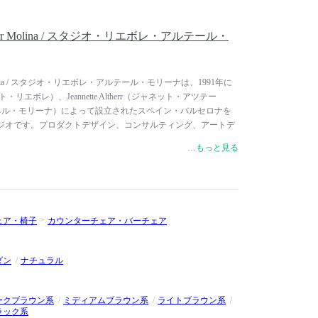
 Altherr Molina / スタジオ・リエボレ・アルテール・
therr Molina / スタジオ・リエボレ・アルテール・モリーナは、1991年に
ルベルト・リエボレ）、Jeannette Altherr（ジャネット・アツテー
na（マネル・モリーナ）によって設立されたスペイン・バルセロナを
ジオです。プロダクトデザイン、コンサルティング、アートデ
常に個性的なソリューションを提供しています。家具デザイン
…もっと見る
デザイン、プロダクトデザイン、パッケージデザインなどのプ
ています。Andreu World（アンドリュー・ワールド）や
OSCARINI（ フォスカリーニ）、Zanotta（ザノッタ）など、国
ジェクトを手掛けています。スペインをはじめ、イタリアなど
。バルセロナ、ケルン、シカゴ、ストックホルム、ヘルシン
ェア・椅子
カウンターチェア・バーチェア
ド、ミラノ、ニューヨーク、パリ、東京で、様々な展覧会やシ
ダン
ナチュラル
ークブラウン系
ミディアムブラウン系
ライトブラウン系
ラック系