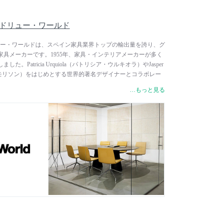
 / アンドリュー・ワールド
/ アンドリュー・ワールドは、スペイン家具業界トップの輸出量を誇り、グ
具メーカーです。1955年、家具・インテリアメーカーが多く
。Patricia Urquiola（パトリシア・ウルキオラ）やJasper
パー・モリソン）をはじめとする世界的著名デザイナーとコラボレー
エレガントで洗練された美しいデザインと、ゆったりと過ごせ
…もっと見る
出された製品は、個人邸やオフィスはもちろんのこと、世界中
ンでも使用されています。レッド・ドット・デザイン賞やドイ
・オブ・ネオコン、ADIデザインインデックスなど、数多くの
ます。 東欧にある自社の森林で採れたブナ材やオーク材、アッ
取得した木材を100%使用。同じく東欧にある自社工場で加工
み立てています。この無駄のない一貫した生産ラインによっ
とともに、徹底した地球環境保護に取り組んでいます。