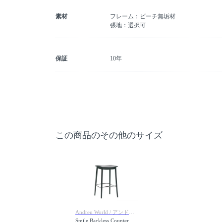
素材
フレーム：ビーチ無垢材
張地：選択可
保証
10年
この商品のその他のサイズ
Andreu World / アンドリュー・ワールド
Smile Backless Counter Stool with Upholstered Seat / スマイル BQ0350 カウンタースツール 張座