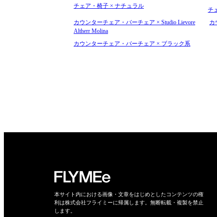
チェア・椅子 × ナチュラル
チ
カウンターチェア・バーチェア × Studio Lievore
カ
Altherr Molina
カウンターチェア・バーチェア × ブラック系
本サイト内における画像・文章をはじめとしたコンテンツの権
利は株式会社フライミーに帰属します。無断転載・複製を禁止
します。