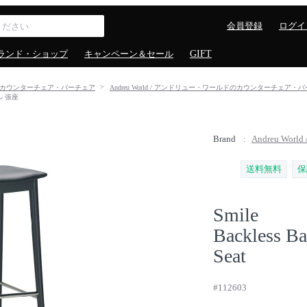
会員登録
ログイ
ランド・ショップ
キャンペーン＆セール
GIFT
カウンターチェア・バーチェア
Andreu World / アンドリュー・ワールドのカウンターチェア・
ツール 張座
Brand
Andreu Wo
送料無料
保
Smile
Backless Ba
Seat
#112603