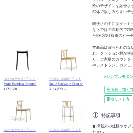
欧のデザインを融合さ
然体で親しみやすいデ
軽快さの中にダイナミ
ならではの流動的で精
たFSC認証取得のビ
本商品は背もたれのな
れ、クッション材が快
り、ご家庭のカウンタ
やレストラン、カフェ
#シンプルモダ
Andreu World / アンドリュー・ワールド
Andreu World / アンドリュー・ワールド
Smile Backless Counter Stool / スマイル BQ0351 カウンタースツール
Smile Stackable Chair with Upholstered Seat / スマイル SI0326 スタッカブルチェア ボードウッドバック 張座
¥122,980
¥114,620 ～
座面高：70～7
張地リスト有
特記事項
◼︎ 掲載外の仕様やオ
Andreu World / アンドリュー・ワールド
Andreu World / アンドリュー・ワールド
ださい。