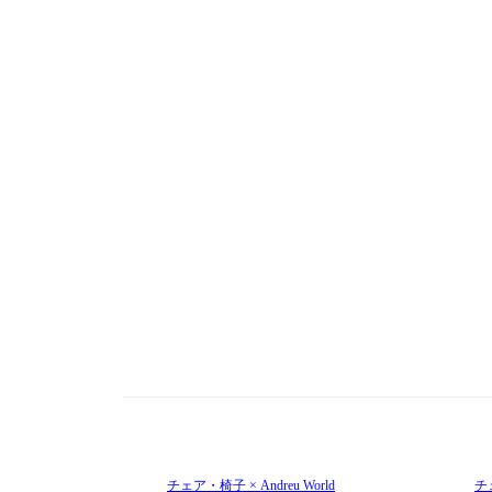
チェア・椅子 × Andreu World
チェ