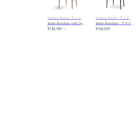
Andreu World / アンドリュー・ワールド
Andreu World / アンドリュー・ワールド
Smile Armchair with Upholstered Seat / スマイル SO0334 アームチェア スピンドルバック 張座
Smile Armchair / スマイル SO0335 アームチェア ボードウッドバック
¥148,390 ～
¥166,650