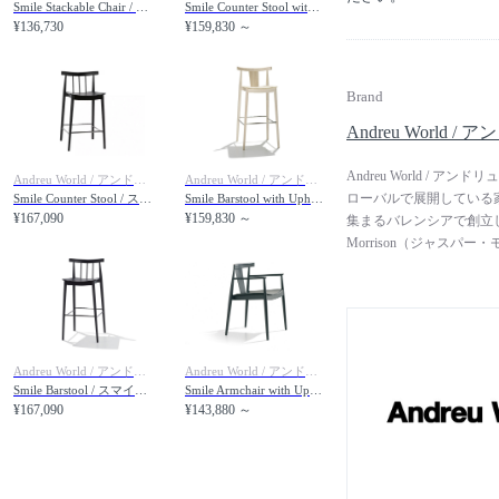
Smile Stackable Chair / スマイル SI0323 スタッカブルチェア スピンドルバック
Smile Counter Stool with Upholstered Seat / スマイル BQ0349 カウンタースツール ボードウッドバック 張座
¥136,730
¥159,830 ～
Brand
Andreu World
Andreu World 
Andreu World / アンドリュー・ワールド
Andreu World / アンドリュー・ワールド
ローバルで展開している家
Smile Counter Stool / スマイル BQ0346 カウンタースツール スピンドルバック
Smile Barstool with Upholstered Seat / スマイル BQ0338 バースツール ボードウッドバック 張座
¥167,090
¥159,830 ～
集まるバレンシアで創立しました
Morrison（ジャス
ションを行っています。
る実用的な設計から生み
の有名ホテルやレストラ
ツ・デザイン賞、ベスト
デザイン賞を受賞してい
Andreu World / アンドリュー・ワールド
Andreu World / アンドリュー・ワールド
シュ材など、FSC認証を
Smile Barstool / スマイル BQ0327 バースツール スピンドルバック
Smile Armchair with Upholstered Seat / スマイル SO0336 アームチェア ボードウッドバック 張座
し、スペインの工場で組
¥167,090
¥143,880 ～
て、高品質な家具を作る