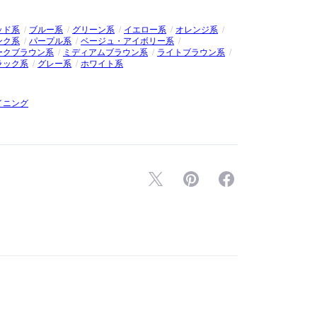
ッド系
ブルー系
グリーン系
イエロー系
オレンジ系
ンク系
パープル系
ベージュ・アイボリー系
ークブラウン系
ミディアムブラウン系
ライトブラウン系
ラック系
グレー系
ホワイト系
イニング