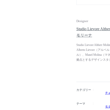
Designer
Studio Lievore
モリーナ
Studio Lievore Al
Alberto Lievore（ア
ル）、Manel Moli
拠点とするデザインスタ
ィレクションに特化し、
だけでなく、インテリア
ロジェクトでも高い評価を得
Arper（アルペール）、F
際的デザイン企業のプロ
国内外で数々の賞を受賞
カテゴリー
チ
キ、ロンドン、マドリッ
ョーを開催しています。
テーマ
モ