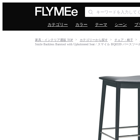
カテゴリー
カラー
テーマ
シーン
ブ
家具・インテリア通販 TOP
カテゴリーから探す
チェア・椅子
Smile Backless Barstool with Upholstered Seat / スマイル BQ0339 バース