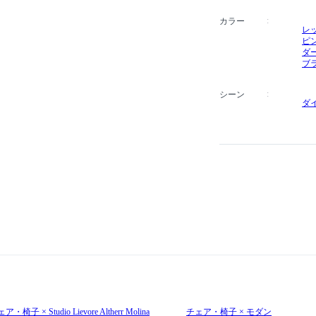
カラー
レ
ピ
ダ
ブ
シーン
ダ
ア・椅子 × Studio Lievore Altherr Molina
チェア・椅子 × モダン