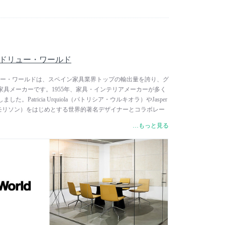
 / アンドリュー・ワールド
/ アンドリュー・ワールドは、スペイン家具業界トップの輸出量を誇り、グ
具メーカーです。1955年、家具・インテリアメーカーが多く
。Patricia Urquiola（パトリシア・ウルキオラ）やJasper
パー・モリソン）をはじめとする世界的著名デザイナーとコラボレー
エレガントで洗練された美しいデザインと、ゆったりと過ごせ
…もっと見る
出された製品は、個人邸やオフィスはもちろんのこと、世界中
ンでも使用されています。レッド・ドット・デザイン賞やドイ
・オブ・ネオコン、ADIデザインインデックスなど、数多くの
ます。 東欧にある自社の森林で採れたブナ材やオーク材、アッ
取得した木材を100%使用。同じく東欧にある自社工場で加工
み立てています。この無駄のない一貫した生産ラインによっ
とともに、徹底した地球環境保護に取り組んでいます。