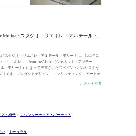
 Altherr Molina / スタジオ・リエボレ・アルテール・
therr Molina / スタジオ・リエボレ・アルテール・モリーナは、1991年に
ルベルト・リエボレ）、Jeannette Altherr（ジャネット・アツテー
na（マネル・モリーナ）によって設立されたスペイン・バルセロナを
ジオです。プロダクトデザイン、コンサルティング、アートデ
常に個性的なソリューションを提供しています。家具デザイン
…もっと見る
デザイン、プロダクトデザイン、パッケージデザインなどのプ
ています。Andreu World（アンドリュー・ワールド）や
OSCARINI（ フォスカリーニ）、Zanotta（ザノッタ）など、国
ジェクトを手掛けています。スペインをはじめ、イタリアなど
。バルセロナ、ケルン、シカゴ、ストックホルム、ヘルシン
ェア・椅子
カウンターチェア・バーチェア
ド、ミラノ、ニューヨーク、パリ、東京で、様々な展覧会やシ
ダン
ナチュラル