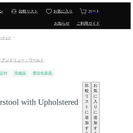
ン
比較リスト
お気に入り
カート
お知らせ
ご利用ガイド
バーチェア
rld / アンドリュー・ワールド
証付
完成品
受注生産品
比
お
較
気
リ
に
rstool with Upholstered
ス
入
ト
り
に
に
追
追
加
加
す
す