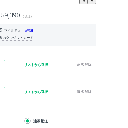
る
る
159,390
（税込）
9
詳細
マイル還元
象のクレジットカード
選択解除
リストから選択
選択解除
リストから選択
通常配送