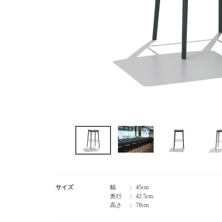
サイズ
幅
45cm
奥行
42.5cm
高さ
78cm