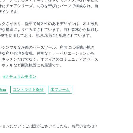
せたチェアシリーズ。丸みを帯びたパーツで構成され、自
ザインです。
ックさがあり、堅牢で耐久性のあるデザインは、木工家具
密な構造により生み出されています。自社森林から採取し
ーチ材を使用しており、地球環境にも配慮されています。
いシンプルな座面のバースツール。座面には張地が施さ
適な座り心地を実現。豊富なカラーバリエーションがあ
ーキッチンだけでなく、オフィスのコミュニティスペース
、ホテルなど商業施設にも最適です。
ン
#ナチュラルモダン
8cm
コントラクト保証
木フレーム
プションについてご指定がございましたら、お問い合わせく