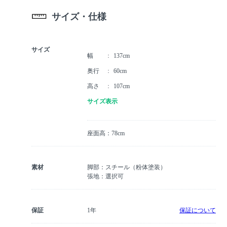
サイズ・仕様
サイズ
幅
137cm
奥行
60cm
高さ
107cm
サイズ表示
座面高：78cm
素材
脚部：スチール（粉体塗装）
張地：選択可
保証
1年
保証について