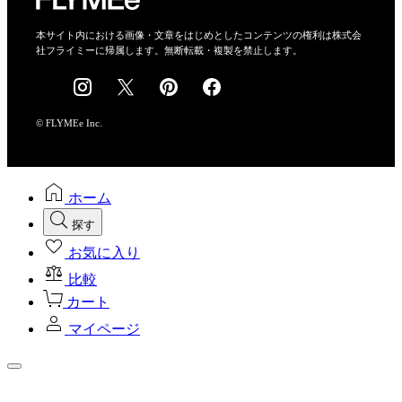
特定商取引法に基づく表示
会社概要
本サイト内における画像・文章をはじめとしたコンテンツの権利は株式会
社フライミーに帰属します。無断転載・複製を禁止します。
採用情報
© FLYMEe Inc.
ホーム
探す
お気に入り
比較
カート
マイページ