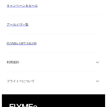
送料・納期・配送
カラー検索
キャンペーン＆セール
FLYMEeマイル
テーマ検索
アーカイヴ一覧
お問い合わせ
シーン検索
FLYMEe GIFT SALON
サイトマップ
ブランド・ショップ検索
利用規約
デザイナー検索
利用規約
フライミーについて
プライバシーポリシー
運営会社