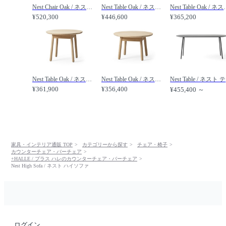
Nest Chair Oak / ネスト チェア 木脚 /
Nest Table Oak / ネスト テーブル オーク 直径90 × 高さ41cm /
Nest Table Oak / 
¥520,300
¥446,600
¥365,200
Nest Table Oak / ネスト テーブル オーク 直径65 × 高さ51cm /
Nest Table Oak / ネスト テーブル オーク 直径65 × 高さ41cm /
N
¥361,900
¥356,400
¥455,400 ～
家具・インテリア通販 TOP
カテゴリーから探す
チェア・椅子
カウンターチェア・バーチェア
+HALLE / プラス ハレのカウンターチェア・バーチェア
Nest High Sofa / ネスト ハイソファ
ログイン