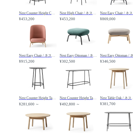
Nest Counter Height Chair / ネスト カウンターハイトチェア /
Nest High Chair / ネスト ハイチェア /
Ne
¥453,200
¥453,200
¥869,000
Nest Easy Chair / ネスト イージーチェア 木脚 /
Nest Easy Ottoman / ネスト イージーオットマン スチール脚 /
¥915,200
¥302,500
¥346,500
Nest Counter Height Table / ネスト カウンターハイトテーブル 直径75cm /
Nest Counter Height Table / ネスト カウンターハイトテーブル 幅160cm /
Nest Table Oak / 
¥381,700
¥281,600 ～
¥492,800 ～