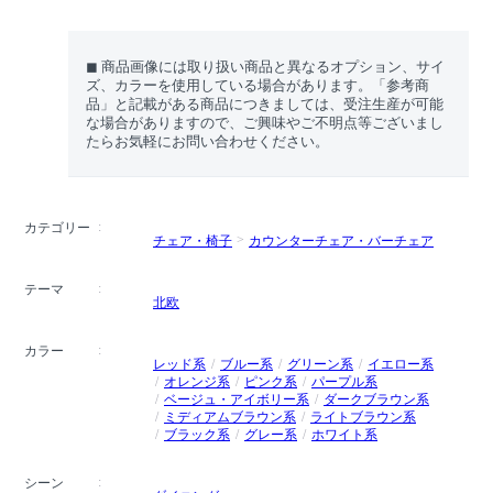
◼︎ 商品画像には取り扱い商品と異なるオプション、サイ
ズ、カラーを使用している場合があります。「参考商
品」と記載がある商品につきましては、受注生産が可能
な場合がありますので、ご興味やご不明点等ございまし
たらお気軽にお問い合わせください。
カテゴリー
チェア・椅子
カウンターチェア・バーチェア
テーマ
北欧
カラー
レッド系
ブルー系
グリーン系
イエロー系
オレンジ系
ピンク系
パープル系
ベージュ・アイボリー系
ダークブラウン系
ミディアムブラウン系
ライトブラウン系
ブラック系
グレー系
ホワイト系
シーン