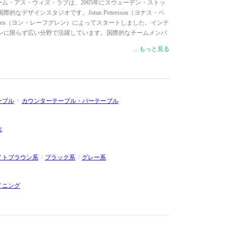
ve / フォーム・アス・ウィズ・ラブは、2005年にスウェーデン・ストッ
なデザインスタジオです。Jonas Pettersson（ヨナス・ペ
öfgren（ヨン・レーフグレン）によってスタートしました。インテ
ンに限らず広い分野で活躍しています。国際的なチームメンバ
ウンドを持っていますが、デザインによって生活を向上させる
…もっと見る
ています。スタジオの核となるのは、伝統的なクリエイティブ
的なコンセプトを融合させたプロセスです。各プロジェクトの
け、そして常に変化し続ける消費者のニーズとともに進化し、
。MUUTO（ムート）や+HALLE（プラスハレ）をはじめ、
ドから製品を発表しています。レッド・ドット・デザイン賞や
ーブル
カウンターテーブル・バーテーブル
デザイン賞など数々の国際的なデザイン賞を受賞しています。
欧
イトブラウン系
ブラック系
グレー系
イニング