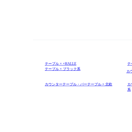
テーブル × +HALLE
テー
テーブル × ブラック系
カ
カウンターテーブル・バーテーブル × 北欧
カ
系