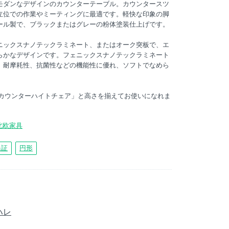
モダンなデザインのカウンターテーブル。カウンタースツ
立位での作業やミーティングに最適です。軽快な印象の脚
ール製で、ブラックまたはグレーの粉体塗装仕上げです。
ニックスナノテックラミネート、またはオーク突板で、エ
らかなデザインです。フェニックスナノテックラミネート
、耐摩耗性、抗菌性などの機能性に優れ、ソフトでなめら
 カウンターハイトチェア」と高さを揃えてお使いになれま
北欧家具
保証
円形
 ハレ