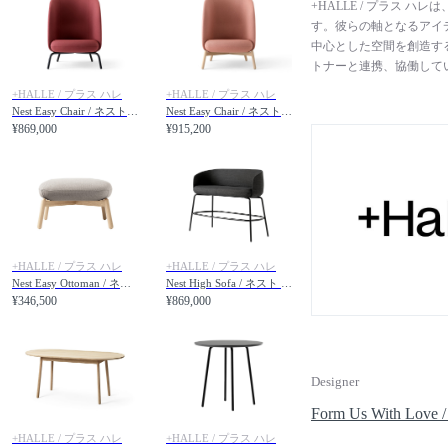
+HALLE / プラス
す。彼らの軸となるアイ
中心とした空間を創造する
トナーと連携、協働して
て柔軟に対応できるアジ
+HALLE / プラス ハレ
+HALLE / プラス ハレ
の変化、進化するテクノ
Nest Easy Chair / ネスト イージーチェア スチール脚
Nest Easy Chair / ネスト イージーチェア 木脚
を、建築家、デザイナー
¥869,000
¥915,200
求しています。彼らのコ
る未来志向的な製品で、
の豊富な納品実績があり
れており、デンマーク最
得し、森林の自然環境を
ルから製造しています。+
もたらす、新世代ファニ
+HALLE / プラス ハレ
+HALLE / プラス ハレ
Nest Easy Ottoman / ネスト イージーオットマン 木脚
Nest High Sofa / ネスト ハイソファ
¥346,500
¥869,000
Designer
Form Us With
+HALLE / プラス ハレ
+HALLE / プラス ハレ