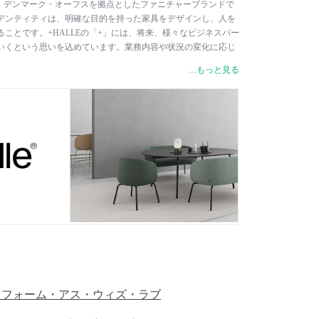
 ハレは、デンマーク・オーフスを拠点としたファニチャーブランドで
デンティティは、明確な目的を持った家具をデザインし、人を
ことです。+HALLEの「+」には、将来、様々なビジネスパー
いくという思いを込めています。業務内容や状況の変化に応じ
ャイル・コントラクトファニチャーを展開しています。働き方
…もっと見る
ロジー、プライバシーの確保に人々がどう関わっていくのか
、アーティスト、ライターなど様々な分野の専門家と一緒に探
レクションは、明快なデザインでシンプルな中にも存在感があ
ライブラリー、空港、ミュージアムなど、パブリックスペース
ます。製品の部材の組み立て、縫製は全てデンマーク内で行わ
高レベルの環境基準に従って製造されています。FSC認証を取
保護しているほか、金属部品は、99％リサイクル可能なスチー
HALLEは、伝統的なやり方に固執せず、ポジティブな変化を
チャーブランドの代表的存在です。
 Love / フォーム・アス・ウィズ・ラブ