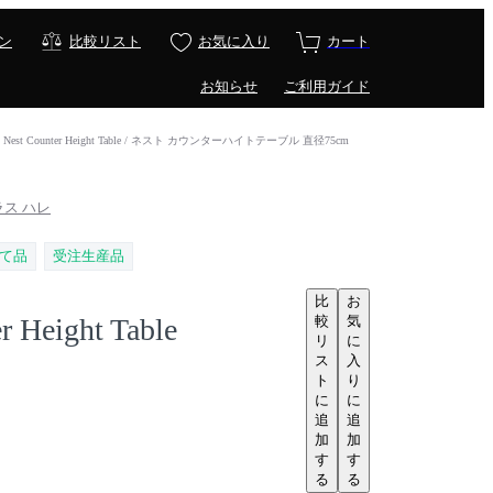
ン
比較リスト
お気に入り
カート
お知らせ
ご利用ガイド
Nest Counter Height Table / ネスト カウンターハイトテーブル 直径75cm
プラス ハレ
て品
受注生産品
比
お
較
気
r Height Table
リ
に
ス
入
ト
り
に
に
追
追
加
加
す
す
る
る