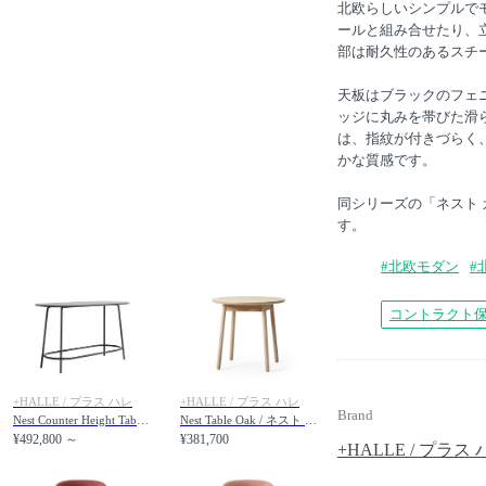
北欧らしいシンプルで
ールと組み合せたり、
部は耐久性のあるスチ
天板はブラックのフェ
ッジに丸みを帯びた滑
は、指紋が付きづらく
かな質感です。
同シリーズの「ネスト
す。
#北欧モダン
#
コントラクト
+HALLE / プラス ハレ
+HALLE / プラス ハレ
Brand
Nest Counter Height Table / ネスト カウンターハイトテーブル 幅160cm
Nest Table Oak / ネスト テーブル オーク 直径75 × 高さ70cm
¥492,800 ～
¥381,700
+HALLE / プラス