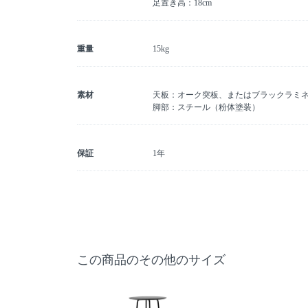
足置き高：18cm
重量
15kg
素材
天板：オーク突板、またはブラックラミ
脚部：スチール（粉体塗装）
保証
1年
この商品のその他のサイズ