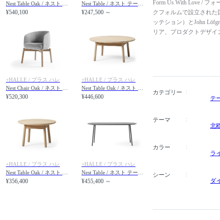
Form Us With Lo
Nest Table Oak / ネスト テーブル オーク 幅160cm
Nest Table / ネスト テーブル 直径75cm
¥540,100
¥247,500 ～
クフォルムで設立された国際的
ッテション）とJohn L
リア、プロダクトデザイ
ーは、様々なバックグラ
という共通の目的を持っ
な手法と無駄のない戦略
ニーズ、市場での位置づ
+HALLE / プラス ハレ
+HALLE / プラス ハレ
デザインを展開しています
Nest Chair Oak / ネスト チェア 木脚
Nest Table Oak / ネスト テーブル オーク 直径90 × 高さ41cm
様々な家具・照明ブラン
カテゴリー
¥520,300
¥446,600
テ
IFデザイン賞、グッド
テーマ
北
カラー
ラ
+HALLE / プラス ハレ
+HALLE / プラス ハレ
Nest Table Oak / ネスト テーブル オーク 直径65 × 高さ41cm
Nest Table / ネスト テーブル 幅160cm
シーン
ダ
¥356,400
¥455,400 ～