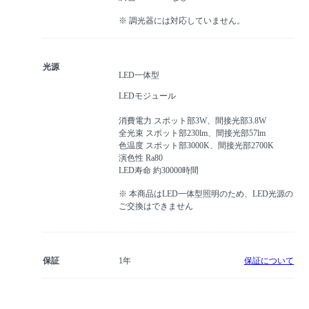
※ 調光器には対応していません。
光源
LED一体型
LEDモジュール
消費電力 スポット部3W、間接光部3.8W
全光束 スポット部230lm、間接光部57lm
色温度 スポット部3000K、間接光部2700K
演色性 Ra80
LED寿命 約30000時間
※ 本商品はLED一体型照明のため、LED光源の
ご交換はできません
保証
1年
保証について