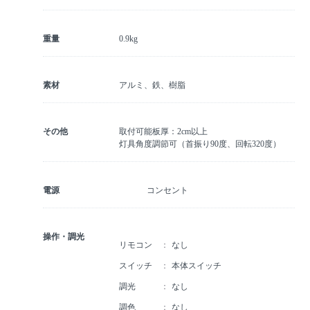
重量
0.9kg
素材
アルミ、鉄、樹脂
その他
取付可能板厚：2cm以上
灯具角度調節可（首振り90度、回転320度）
電源
コンセント
操作・調光
リモコン
なし
スイッチ
本体スイッチ
調光
なし
調色
なし