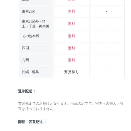
無料
-
東京23区
東京23区外・埼
無料
-
玉・千葉・神奈川
無料
-
その他本州
無料
-
四国
無料
-
九州
要見積り
-
沖縄・離島
通常配送
玄関先までのお届けとなります。商品の組立て、室内への搬入・設
置は行っておりません。
開梱・設置配送