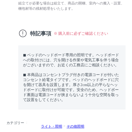
組立てが必要な場合は組立て、商品の開梱、室内への搬入・設置、
梱包材等の残材処理をいたします。
特記事項
※ 購入前に必ずご確認ください
◼︎ ベッドのヘッドボード専用の照明です。ヘッドボード
への取付けには、穴を開ける作業や電気工事を伴う場合
がございますので、お近くの工務店にご相談ください。
◼︎ 本商品はコンセントプラグ付きの電源コードが付いた
コンセント給電タイプです。ベッドのヘッドボードに穴
を開けて器具を設置します。厚さ2cm以上の平らなヘッ
ドボードに取付けが可能です。安全のため、ヘッドボー
ド裏面は電源コードが挟まらないよう十分な空間を取っ
て設置をしてください。
カテゴリー
ライト・照明
その他照明