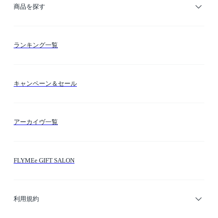
ご利用ガイド
商品を探す
お支払い方法
カテゴリー検索
ランキング一覧
送料・納期・配送
カラー検索
キャンペーン＆セール
FLYMEeマイル
テーマ検索
アーカイヴ一覧
お問い合わせ
シーン検索
FLYMEe GIFT SALON
サイトマップ
ブランド・ショップ検索
利用規約
デザイナー検索