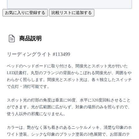
お気に入りに登録する
比較リストに追加する
商品説明
リーディングライト #113499
ベッドのヘッドボードに取り付ける、間接光とスポット光が付いた
LED読書灯。丸型のフランジの背面からこぼれる間接光が、周囲をや
わらかく照らします。間接光とスポット光は、各々独立したスイッチ
で点灯・消灯可能です。
スポット光の灯部の角度は垂直に90度、水平に320度回転させること
ができます。光が広範囲に広がらず、対象の場所のみを照らすので、
使う人以外の邪魔になりません。
カラーは、艶がなく落ち着きのあるニッケルメッキ、清楚な印象のホ
ワイト塗装、シックな印象のブラック塗装の3色展開で、お部屋のテ