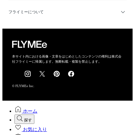
利用規約
フライミーについて
プライバシーポリシー
運営会社
特定商取引法に基づく表示
会社概要
本サイト内における画像・文章をはじめとしたコンテンツの権利は株式会
社フライミーに帰属します。無断転載・複製を禁止します。
採用情報
© FLYMEe Inc.
ホーム
探す
お気に入り