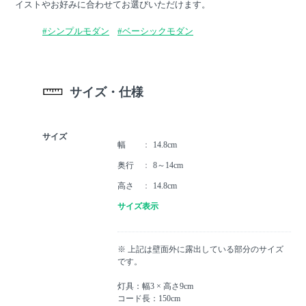
イストやお好みに合わせてお選びいただけます。
#シンプルモダン
#ベーシックモダン
サイズ・仕様
サイズ
幅
14.8cm
奥行
8～14cm
高さ
14.8cm
サイズ表示
※ 上記は壁面外に露出している部分のサイズ
です。
灯具：幅3 × 高さ9cm
コード長：150cm