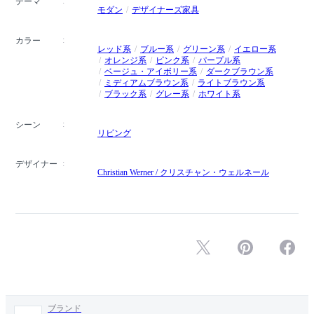
テーマ
モダン
デザイナーズ家具
カラー
レッド系
ブルー系
グリーン系
イエロー系
オレンジ系
ピンク系
パープル系
ベージュ・アイボリー系
ダークブラウン系
ミディアムブラウン系
ライトブラウン系
ブラック系
グレー系
ホワイト系
シーン
リビング
デザイナー
Christian Werner / クリスチャン・ウェルネール
ブランド