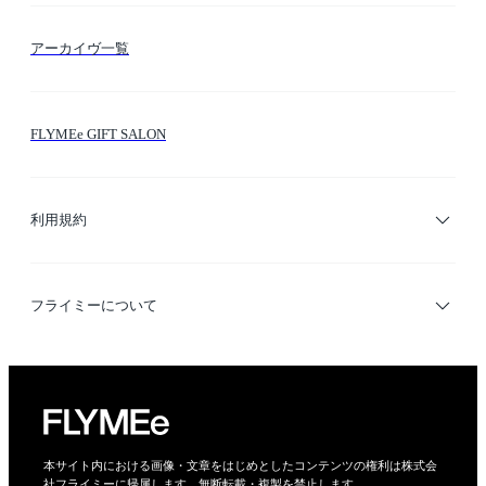
FLYMEeマイル
テーマ検索
アーカイヴ一覧
お問い合わせ
シーン検索
FLYMEe GIFT SALON
サイトマップ
ブランド・ショップ検索
利用規約
デザイナー検索
利用規約
フライミーについて
プライバシーポリシー
運営会社
特定商取引法に基づく表示
会社概要
本サイト内における画像・文章をはじめとしたコンテンツの権利は株式会
社フライミーに帰属します。無断転載・複製を禁止します。