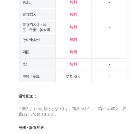
無料
-
東北
無料
-
東京23区
東京23区外・埼
無料
-
玉・千葉・神奈川
無料
-
その他本州
無料
-
四国
無料
-
九州
要見積り
-
沖縄・離島
通常配送
玄関先までのお届けとなります。商品の組立て、室内への搬入・設
置は行っておりません。
開梱・設置配送