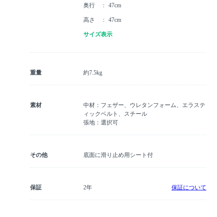
奥行
47cm
高さ
47cm
サイズ表示
重量
約7.5kg
素材
中材：フェザー、ウレタンフォーム、エラステ
ィックベルト、スチール
張地：選択可
その他
底面に滑り止め用シート付
保証
2年
保証について