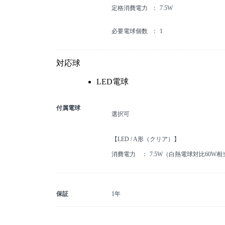
定格消費電力
7.5W
必要電球個数
1
対応球
LED電球
付属電球
選択可
【LED / A形（クリア）】
消費電力
7.5W（白熱電球対比60W相
保証
1年