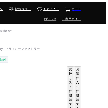
ン
比較リスト
お気に入り
カート
お知らせ
ご利用ガイド
ト・壁掛け照明
ctory / フライミーファクトリー
証付
比
お
較
気
リ
に
ス
入
ト
り
に
に
追
追
加
加
す
す