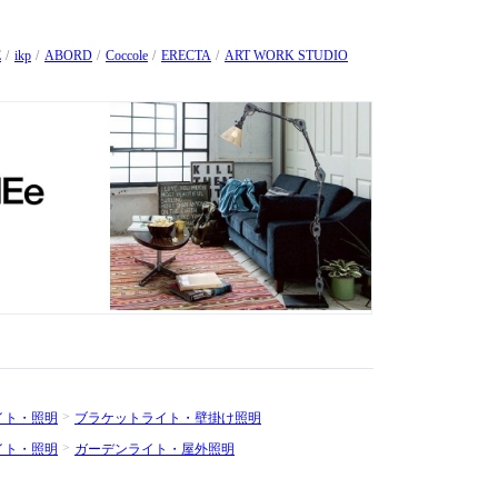
グ・カーペット、時計まで幅広く取り揃えています。
E
ikp
ABORD
Coccole
ERECTA
ART WORK STUDIO
イト・照明
ブラケットライト・壁掛け照明
イト・照明
ガーデンライト・屋外照明