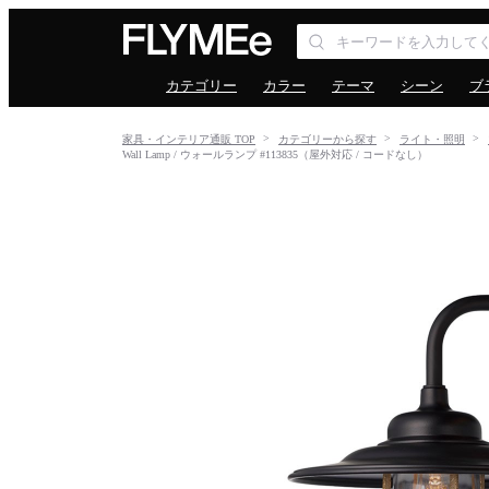
カテゴリー
カラー
テーマ
シーン
ブ
家具・インテリア通販 TOP
カテゴリーから探す
ライト・照明
Wall Lamp / ウォールランプ #113835（屋外対応 / コードなし）