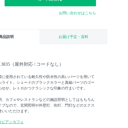
お問い合わせはこちら
商品説明
お届け予定・送料
3835（屋外対応 / コードなし）
際に使用されている耐久性や防水性の高いパーツを用いて
ルライト。シェードのブラックカラーと真鍮パーツのゴー
わせが、レトロかつクラシックな印象の佇まいです。
明、カフェやレストランなどの施設照明としてはもちろん
イプなので、玄関照明や外壁灯、街灯、門灯などのエクス
使いいただけます。
ロピアンカフェ