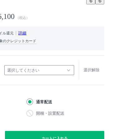
る
る
6,100
（税込）
詳細
イル還元
象のクレジットカード
選択解除
選択してください
通常配送
開梱・設置配送
カートに入れる