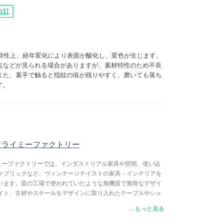
1灯
材特性上、経年変化により表面が酸化し、変色が生じます。
点などが見られる場合がありますが、素材特性のため不良
また、素手で触ると指紋の痕が残りやすく、磨いても落ち
す。
ry / フライミーファクトリー
 / フライミーファクトリーでは、インダストリアル家具や照明、使い込
ァブリックなど、ヴィンテージテイストの家具・インテリアを
います。昔の工場で使われていたような無機質で無骨なデザイ
イト、古材やスチールをデザインに取り入れたテーブルやシェ
代の異なるインテリアをミックスしてお楽しみいただけます。
…もっと見る
家具といったインテリアの中心となるアイテムから、空間の雰