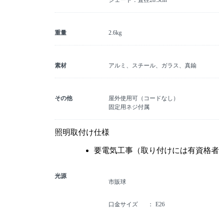
シェード：直径28.5cm
重量
2.6kg
素材
アルミ、スチール、ガラス、真鍮
その他
屋外使用可（コードなし）
固定用ネジ付属
照明取付け仕様
要電気工事（取り付けには有資格者
光源
市販球
口金サイズ
E26