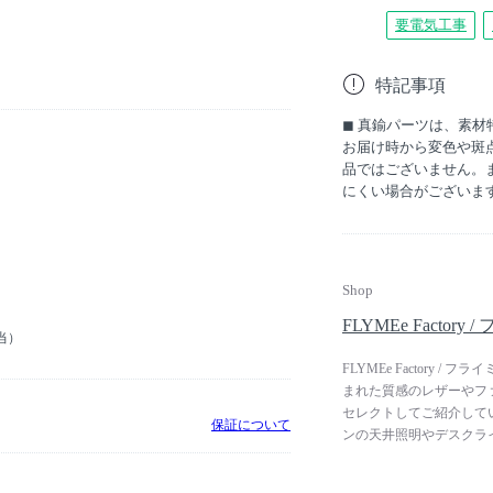
要電気工事
特記事項
◼︎ 真鍮パーツは、素
お届け時から変色や斑
品ではございません。
にくい場合がございま
Shop
FLYMEe Facto
当）
FLYMEe Factory
まれた質感のレザーやフ
セレクトしてご紹介して
保証について
ンの天井照明やデスクラ
ルフなど、ジャンルや年
テーブルやソファ、収納