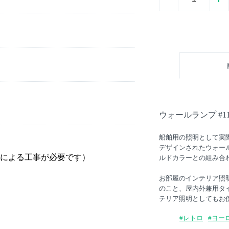
ウォールランプ #11
船舶用の照明として実
デザインされたウォー
による工事が必要です）
ルドカラーとの組み合
お部屋のインテリア照
のこと、屋内外兼用タ
テリア照明としてもお
#レトロ
#ヨー