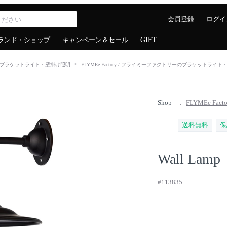
会員登録
ログイ
ランド・ショップ
キャンペーン＆セール
GIFT
ブラケットライト・壁掛け照明
FLYMEe Factory / フライミーファクトリーのブラケットライ
Shop
FLYMEe Fa
送料無料
保
Wall Lamp
#113835