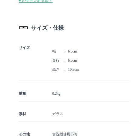
#アヴァンギャルド
サイズ・仕様
サイズ
幅
6.5cm
奥行
6.5cm
高さ
10.3cm
重量
0.2kg
素材
ガラス
その他
食洗機使用不可