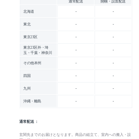
通常配送
開梱・設置配送
-
-
北海道
-
-
東北
-
-
東京23区
東京23区外・埼
-
-
玉・千葉・神奈川
-
-
その他本州
-
-
四国
-
-
九州
-
-
沖縄・離島
通常配送
玄関先までのお届けとなります。商品の組立て、室内への搬入・設