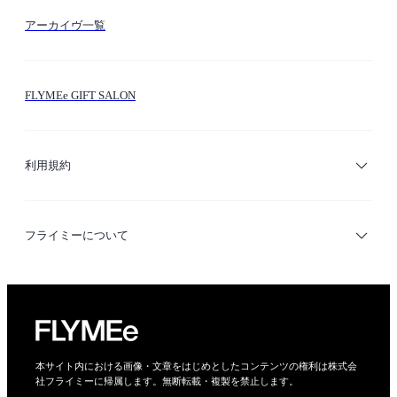
テーマ検索
アーカイヴ一覧
お問い合わせ
シーン検索
FLYMEe GIFT SALON
サイトマップ
ブランド・ショップ検索
利用規約
デザイナー検索
利用規約
フライミーについて
プライバシーポリシー
運営会社
特定商取引法に基づく表示
会社概要
本サイト内における画像・文章をはじめとしたコンテンツの権利は株式会
社フライミーに帰属します。無断転載・複製を禁止します。