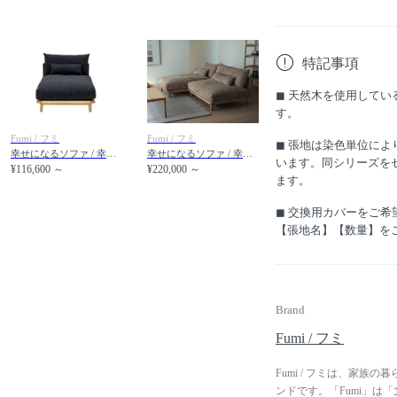
特記事項
◼︎ 天然木を使用して
す。
Fumi / フミ
Fumi / フミ
◼︎ 張地は染色単位に
幸せになるソファ / 幸せになるソファ ロング
幸せになるソファ / 幸せになるソファ ワイド + ロング（コーデュロイ）
います。同シリーズを
¥116,600 ～
¥220,000 ～
ます。
◼︎ 交換用カバーをご
【張地名】【数量】を
Brand
Fumi / フミ
Fumi / フミは、家
ンドです。「Fumi」