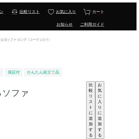
ン
比較リスト
お気に入り
カート
お知らせ
ご利用ガイド
せになるソファ ロング（コーデュロイ）
料
保証付
かんたん組立て品
比
お
較
気
るソファ
リ
に
ス
入
ト
り
に
に
追
追
加
加
す
す
る
る