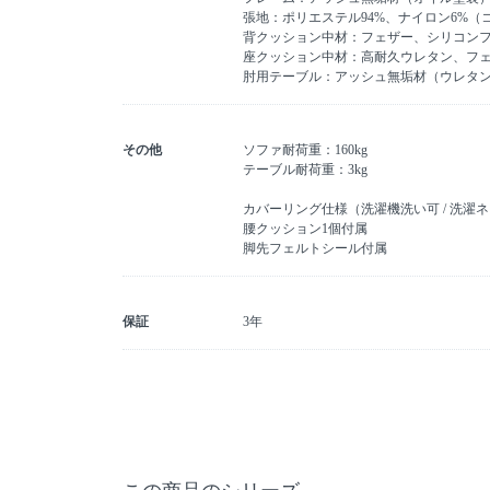
張地：ポリエステル94%、ナイロン6%（
背クッション中材：フェザー、シリコン
座クッション中材：高耐久ウレタン、フ
肘用テーブル：アッシュ無垢材（ウレタ
その他
ソファ耐荷重：160kg
テーブル耐荷重：3kg
カバーリング仕様（洗濯機洗い可 / 洗濯
腰クッション1個付属
脚先フェルトシール付属
保証
3年