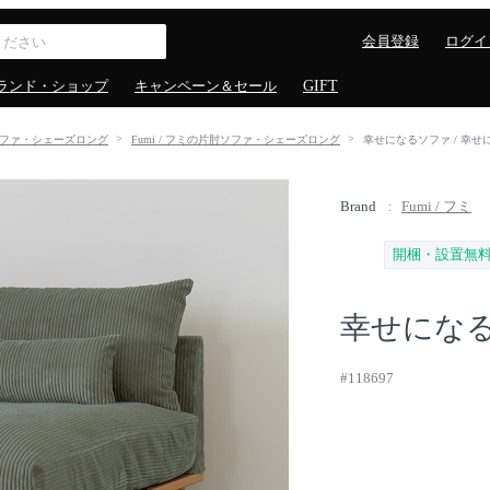
会員登録
ログイ
ランド・ショップ
キャンペーン＆セール
GIFT
ファ・シェーズロング
Fumi / フミの片肘ソファ・シェーズロング
幸せになるソファ / 幸
Brand
Fumi / フミ
開梱・設置無
幸せにな
#118697