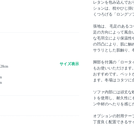
レタンを包み込んでお
ションは、枕やひじ掛
くつろげる「ロングソ
張地は、 毛足のある
足の方向によって風合
な毛羽立により保温性
の凹凸により、肌に触
サラリとした肌触り、
脚部を付属の「ロータ
サイズ表示
8cm
もお使いいただけます
おすすめです。ペット
m
ます。冬場はコタツに
m
ソファ内部には頑丈な
トを使用し、耐久性に
ン中材のへたりを感じ
オプションの肘用テー
丁度良く配置できるサ
）