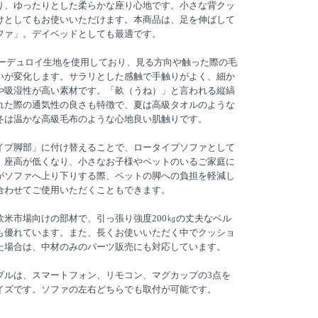
り、ゆったりとした柔らかな座り心地です。小さな背クッ
けとしてもお使いいただけます。本商品は、足を伸ばして
ファ」。デイベッドとしても最適です。
コーデュロイ生地を使用しており、見る方向や触った際の毛
いが変化します。サラリとした感触で手触りがよく、細か
や吸湿性が高い素材です。「畝（うね）」と言われる縦縞
れた際の通気性の良さも特徴で、夏は高級タオルのような
冬は温かな高級毛布のような心地良い肌触りです。
イプ脚部」に付け替えることで、ロータイプソファとして
。座高が低くなり、小さなお子様やペットのいるご家庭に
がソファへ上り下りする際、ペットの脚への負担を軽減し
合わせてご使用いただくこともできます。
欧米市場向けの部材で、引っ張り強度200㎏の丈夫なベル
も優れています。また、長くお使いいただく中でクッショ
た場合は、中材のみのパーツ販売にも対応しています。
ブルは、スマートフォン、リモコン、マグカップの3点を
イズです。ソファの左右どちらでも取付が可能です。