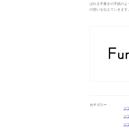
ばれる手書きの手紙のよ
の想いを伝えていきます
あるもの。家族みんなの
ソファや、大切なペット
家族の一員となるような
カテゴリー
ソ
ソ
ソ