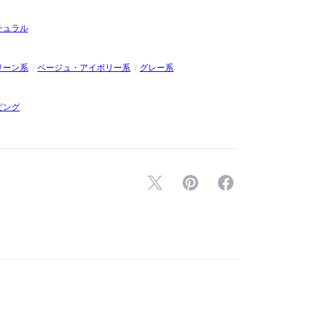
チュラル
リーン系
ベージュ・アイボリー系
グレー系
ビング