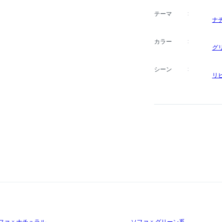
テーマ
ナ
カラー
グ
シーン
リ
ファ × ナチュラル
ソファ × グリーン系