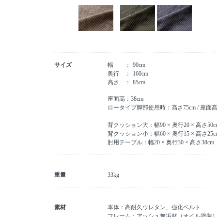
サイズ
幅
90cm
奥行
160cm
高さ
85cm
座面高：38cm
ロータイプ脚部使用時：高さ75cm / 座面高2
背クッション大：幅90 × 奥行20 × 高さ50c
背クッション小：幅60 × 奥行15 × 高さ25c
肘用テーブル：幅20 × 奥行30 × 高さ38cm
重量
33kg
素材
本体：高耐久ウレタン、強化ベルト
フレーム：アッシュ無垢材（オイル塗装