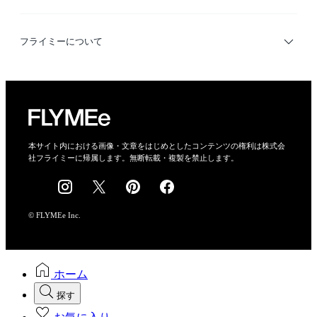
デザイナー検索
利用規約
フライミーについて
プライバシーポリシー
運営会社
特定商取引法に基づく表示
会社概要
本サイト内における画像・文章をはじめとしたコンテンツの権利は株式会
社フライミーに帰属します。無断転載・複製を禁止します。
採用情報
© FLYMEe Inc.
ホーム
探す