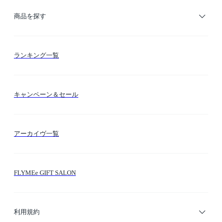
ご利用ガイド
商品を探す
お支払い方法
カテゴリー検索
ランキング一覧
送料・納期・配送
カラー検索
キャンペーン＆セール
FLYMEeマイル
テーマ検索
アーカイヴ一覧
お問い合わせ
シーン検索
FLYMEe GIFT SALON
サイトマップ
ブランド・ショップ検索
利用規約