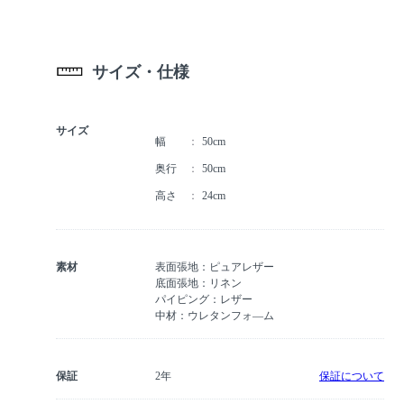
サイズ・仕様
サイズ
幅
50cm
奥行
50cm
高さ
24cm
素材
表面張地：ピュアレザー
底面張地：リネン
パイピング：レザー
中材：ウレタンフォ―ム
保証
2年
保証について