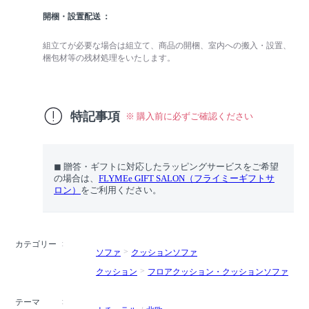
開梱・設置配送
組立てが必要な場合は組立て、商品の開梱、室内への搬入・設置、
梱包材等の残材処理をいたします。
特記事項
※ 購入前に必ずご確認ください
◼︎ 贈答・ギフトに対応したラッピングサービスをご希望
の場合は、
FLYMEe GIFT SALON（フライミーギフトサ
ロン）
をご利用ください。
カテゴリー
ソファ
クッションソファ
クッション
フロアクッション・クッションソファ
テーマ