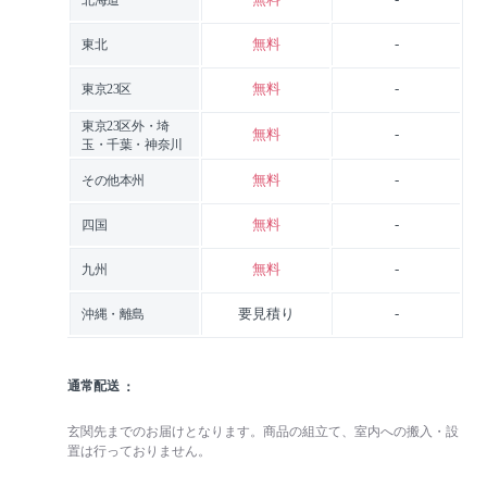
北海道
無料
-
東北
無料
-
東京23区
東京23区外・埼
無料
-
玉・千葉・神奈川
無料
-
その他本州
無料
-
四国
無料
-
九州
要見積り
-
沖縄・離島
通常配送
玄関先までのお届けとなります。商品の組立て、室内への搬入・設
置は行っておりません。