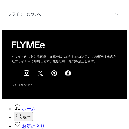
利用規約
フライミーについて
プライバシーポリシー
運営会社
特定商取引法に基づく表示
会社概要
本サイト内における画像・文章をはじめとしたコンテンツの権利は株式会
社フライミーに帰属します。無断転載・複製を禁止します。
採用情報
© FLYMEe Inc.
ホーム
探す
お気に入り