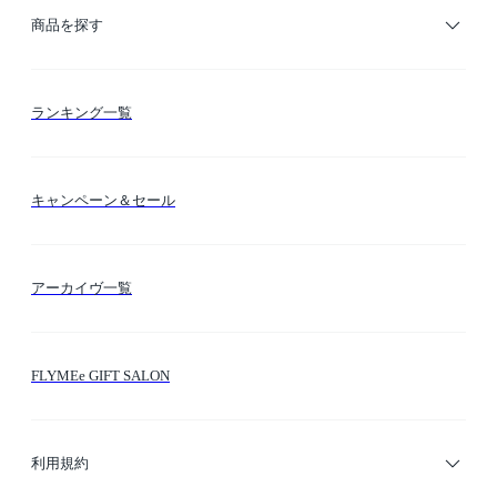
ご利用ガイド
商品を探す
お支払い方法
カテゴリー検索
ランキング一覧
送料・納期・配送
カラー検索
キャンペーン＆セール
FLYMEeマイル
テーマ検索
アーカイヴ一覧
お問い合わせ
シーン検索
FLYMEe GIFT SALON
サイトマップ
ブランド・ショップ検索
利用規約
デザイナー検索