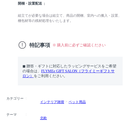
開梱・設置配送
組立てが必要な場合は組立て、商品の開梱、室内への搬入・設置、
梱包材等の残材処理をいたします。
特記事項
※ 購入前に必ずご確認ください
◼︎ 贈答・ギフトに対応したラッピングサービスをご希望
の場合は、
FLYMEe GIFT SALON（フライミーギフトサ
ロン）
をご利用ください。
カテゴリー
インテリア雑貨
ペット用品
テーマ
北欧