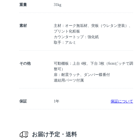
重量
31kg
素材
主材：オーク無垢材、突板（ウレタン塗装）、
プリント化粧板
カウンタートップ：強化紙
取手：アルミ
その他
可動棚板：上台 4枚、下台 3枚（6cmピッチで調
整可）
扉：耐震ラッチ、ダンパー蝶番付
連結用パーツ付属
保証
1年
保証について
お届け予定・送料