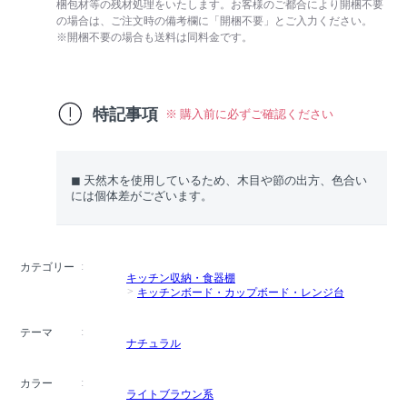
梱包材等の残材処理をいたします。お客様のご都合により開梱不要
の場合は、ご注文時の備考欄に「開梱不要」とご入力ください。
※開梱不要の場合も送料は同料金です。
特記事項
※ 購入前に必ずご確認ください
◼︎ 天然木を使用しているため、木目や節の出方、色合い
には個体差がございます。
カテゴリー
キッチン収納・食器棚
キッチンボード・カップボード・レンジ台
テーマ
ナチュラル
カラー
ライトブラウン系