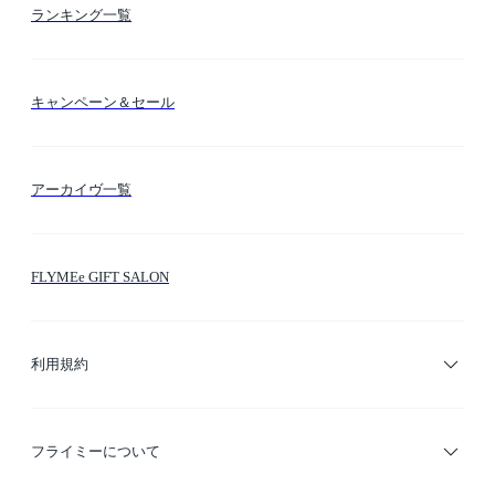
カテゴリー検索
ランキング一覧
送料・納期・配送
カラー検索
キャンペーン＆セール
FLYMEeマイル
テーマ検索
アーカイヴ一覧
お問い合わせ
シーン検索
FLYMEe GIFT SALON
サイトマップ
ブランド・ショップ検索
利用規約
デザイナー検索
利用規約
フライミーについて