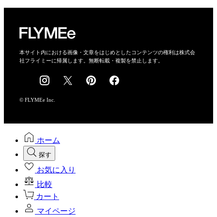
プライバシーポリシー
運営会社
特定商取引法に基づく表示
会社概要
本サイト内における画像・文章をはじめとしたコンテンツの権利は株式会
社フライミーに帰属します。無断転載・複製を禁止します。
採用情報
© FLYMEe Inc.
ホーム
探す
お気に入り
比較
カート
マイページ