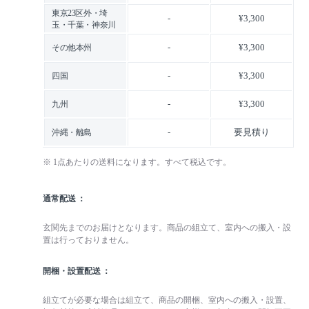
東京23区外・埼
-
¥3,300
玉・千葉・神奈川
-
¥3,300
その他本州
-
¥3,300
四国
-
¥3,300
九州
-
要見積り
沖縄・離島
※ 1点あたりの送料になります。すべて税込です。
通常配送
玄関先までのお届けとなります。商品の組立て、室内への搬入・設
置は行っておりません。
開梱・設置配送
組立てが必要な場合は組立て、商品の開梱、室内への搬入・設置、