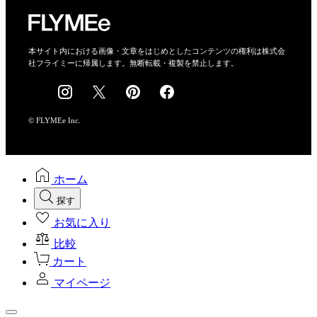
特定商取引法に基づく表示
会社概要
本サイト内における画像・文章をはじめとしたコンテンツの権利は株式会
社フライミーに帰属します。無断転載・複製を禁止します。
採用情報
© FLYMEe Inc.
ホーム
探す
お気に入り
比較
カート
マイページ