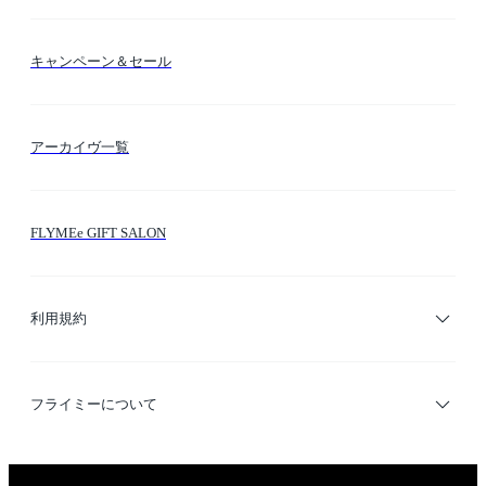
送料・納期・配送
カラー検索
キャンペーン＆セール
FLYMEeマイル
テーマ検索
アーカイヴ一覧
お問い合わせ
シーン検索
FLYMEe GIFT SALON
サイトマップ
ブランド・ショップ検索
利用規約
デザイナー検索
利用規約
フライミーについて
プライバシーポリシー
運営会社