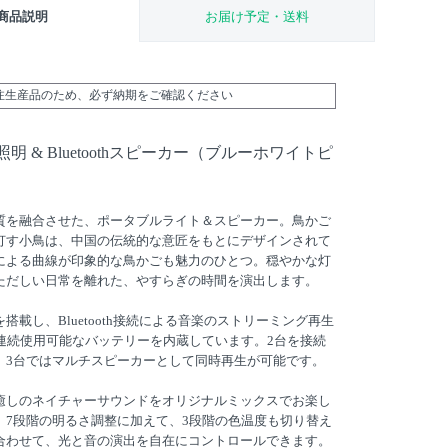
商品説明
お届け予定・送料
受注生産品のため、必ず納期をご確認ください
明 & Bluetoothスピーカー（ブルーホワイトピ
質を融合させた、ポータブルライト＆スピーカー。鳥かご
灯す小鳥は、中国の伝統的な意匠をもとにデザインされて
による曲線が印象的な鳥かごも魅力のひとつ。穏やかな灯
ただしい日常を離れた、やすらぎの時間を演出します。
搭載し、Bluetooth接続による音楽のストリーミング再生
の連続使用可能なバッテリーを内蔵しています。2台を接続
、3台ではマルチスピーカーとして同時再生が可能です。
癒しのネイチャーサウンドをオリジナルミックスでお楽し
、7段階の明るさ調整に加えて、3段階の色温度も切り替え
合わせて、光と音の演出を自在にコントロールできます。