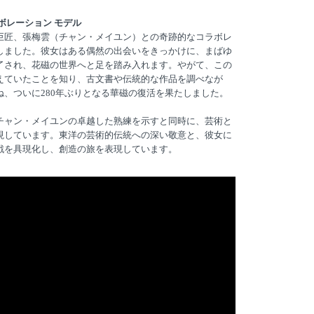
ボレーション モデル
巨匠、張梅雲（チャン・メイユン）との奇跡的なコラボレ
しました。彼女はある偶然の出会いをきっかけに、まばゆ
了され、花磁の世界へと足を踏み入れます。やがて、この
えていたことを知り、古文書や伝統的な作品を調べなが
ね、ついに280年ぶりとなる華磁の復活を果たしました。
チャン・メイユンの卓越した熟練を示すと同時に、芸術と
現しています。東洋の芸術的伝統への深い敬意と、彼女に
戦を具現化し、創造の旅を表現しています。