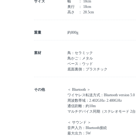
サイズ
幅
18cm
奥行
18cm
高さ
28.5cm
重量
約800g
素材
鳥：セラミック
鳥かご：メタル
ベース：ウッド
底面裏側：プラスチック
その他
＜ Bluetooth ＞
ワイヤレス転送方式：Bluetooth version 5.0
周波数帯域：2.402GHz- 2.480GHz
通信距離：約10m
マルチデバイス同期（ステレオモード 2台ま
＜ サウンド ＞
音声入力：Bluetooth接続
最大出力：5W