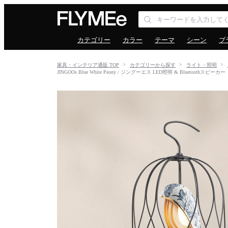
カテゴリー
カラー
テーマ
シーン
ブ
家具・インテリア通販 TOP
カテゴリーから探す
ライト・照明
JINGOOs Blue White Peony / ジングーエス LED照明 & Bluetoot