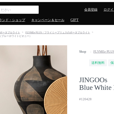
会員登録
ログイ
ランド・ショップ
キャンペーン＆セール
GIFT
ポータブルライト
FLYMEe PLUS / フライミープリュスのポータブルライト
hスピーカー（ブルーホワイトピオニー）
Shop
FLYMEe P
送料無料
保
JINGOOs
Blue White
#120428