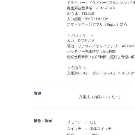
ドライバー：ドライバー (フルレンジ：Φ45mm
再生周波数帯域：20Hz -20kHz
S / N比：112.5dB
入力感度：90dB / 1m / 1W
スマートフォンアプリ（Jingoo）対応
＜ バッテリー ＞
入力：DC5V / 1A
電池：リチウムイオンバッテリー 4800mA
バッテリー充電時間：約5時間
連続使用時間：約25時間（照明と音楽の
＜ 付属品 ＞
充電用USBケーブル（Type-C）※ AC
電源
充電式（内蔵バッテリー）
操作・調光
リモコン
なし
スイッチ
本体スイッチ