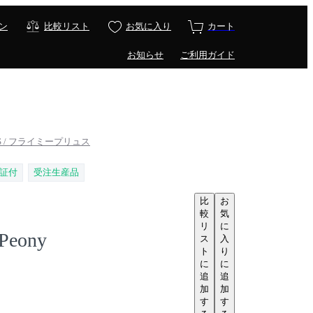
ン
比較リスト
お気に入り
カート
お知らせ
ご利用ガイド
LUS / フライミープリュス
証付
受注生産品
比
お
較
気
リ
に
 Peony
ス
入
ト
り
に
に
追
追
加
加
す
す