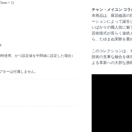
 × 1)
チャン・メイユン コラ
本商品は、羅花磁器の
ーションによって誕生
いばかりの職人技に魅
芸術様式が長らく途絶
ら、たゆまぬ実験を重
h
このコレクションは、
同時使用、かつ設定値を中間値に設定した場合）
技術の見事な融合を体
よる革新への大胆な挑
アダプターは付属しません。