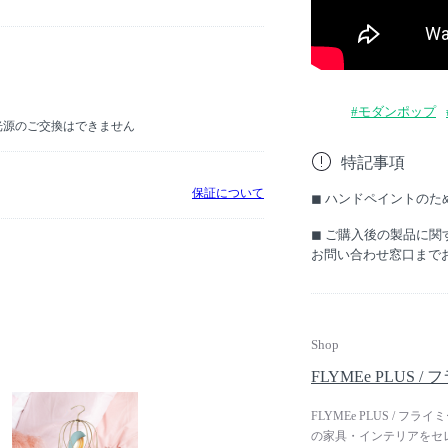
#モダンポップ
D光源のご交換はできません
特記事項
保証について
◼︎ ハンドペイントの
◼︎ ご購入後の製品に
お問い合わせ窓口まで
Shop
FLYMEe PLUS 
FLYMEe PLUS /
の家具・インテリアをセ