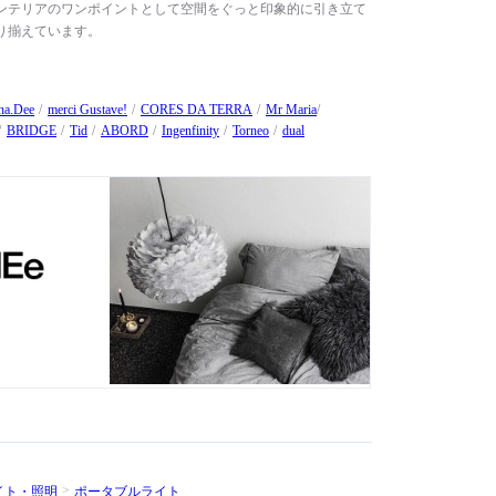
ンテリアのワンポイントとして空間をぐっと印象的に引き立て
り揃えています。
a.Dee
merci Gustave!
CORES DA TERRA
Mr Maria
BRIDGE
Tid
ABORD
Ingenfinity
Torneo
dual
イト・照明
ポータブルライト