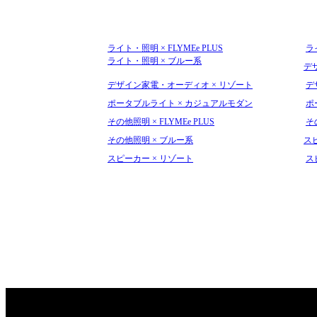
ライト・照明 × FLYMEe PLUS
ラ
ライト・照明 × ブルー系
デザ
デザイン家電・オーディオ × リゾート
デ
ポータブルライト × カジュアルモダン
ポ
その他照明 × FLYMEe PLUS
そ
その他照明 × ブルー系
スピ
スピーカー × リゾート
ス