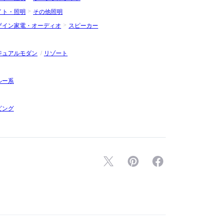
イト・照明
その他照明
ザイン家電・オーディオ
スピーカー
ジュアルモダン
リゾート
ルー系
ビング