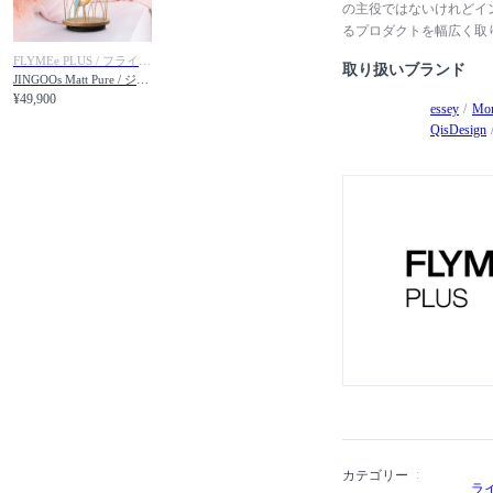
の主役ではないけれどイ
るプロダクトを幅広く取
FLYMEe PLUS / フライミープリュス
取り扱いブランド
JINGOOs Matt Pure / ジングーエス LED照明 & Bluetoothスピーカー（マットピュア）
¥49,900
essey
Mon
QisDesign
カテゴリー
ラ