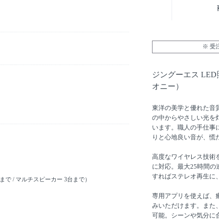
※ 
ジングーエス LED照
オニー）
東洋の美学と優れた音
の中からやさしい光を
います。職人の手仕事
りと心地良い音が、慌
高度なワイヤレス技術を
に対応。最大25時間
すればステレオ再生に
で / マルチスピーカー 3台まで）
専用アプリを使えば、
みいただけます。また
可能。シーンや気分に