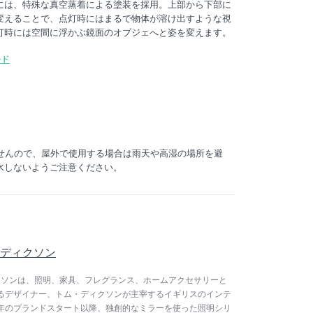
には、特殊な真空蒸着による塗装を採用。上部から下部に
変えることで、点灯時にはまるで物体が溶け出すような視
灯時には空間に浮かぶ鏡面のオブジェへと姿を変えます。
ルド
ませんので、屋外で使用する場合は雨天や高湿の場所を避
水しないようご注意ください。
トム・ディクソン
トム・ディクソンは、照明、家具、フレグランス、ホームアクセサリーと
るデザイナー、トム・ディクソンが主宰するイギリスのインテ
2年のブランドスタート以降、独創的なミラーを使った照明シリ