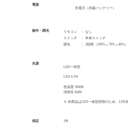
電源
充電式（内蔵バッテリー）
操作・調光
リモコン
なし
スイッチ
本体スイッチ
調光
3段階（100%→70%→40%）
光源
LED一体型
LED 4.5W
色温度 3000K
演色性 Ra90
※ 本商品はLED一体型照明のため、LE
保証
1年