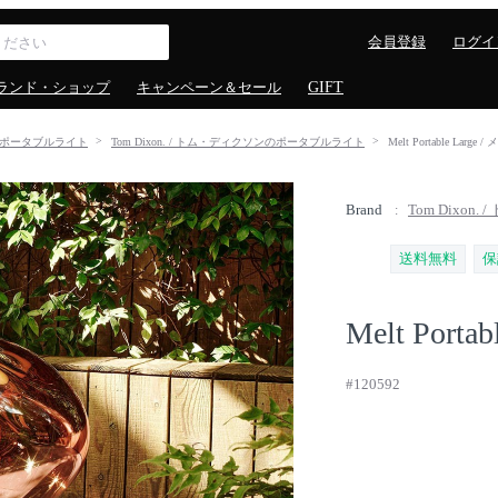
会員登録
ログイ
ランド・ショップ
キャンペーン＆セール
GIFT
ポータブルライト
Tom Dixon. / トム・ディクソンのポータブルライト
Melt Portable La
Brand
Tom Dixon
送料無料
保
Melt Portab
#120592