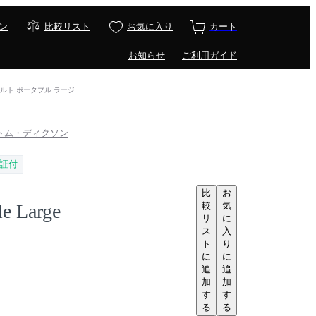
ン
比較リスト
お気に入り
カート
お知らせ
ご利用ガイド
rge / メルト ポータブル ラージ
. / トム・ディクソン
証付
比
お
較
気
le Large
リ
に
ス
入
ト
り
に
に
追
追
加
加
す
す
る
る