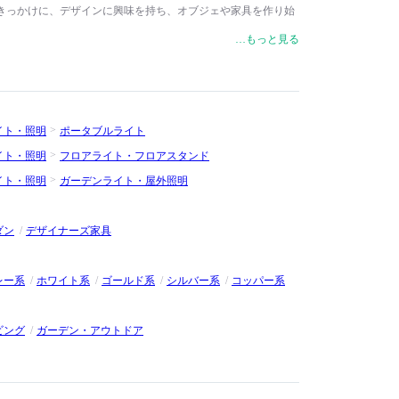
きっかけに、デザインに興味を持ち、オブジェや家具を作り始
ランド、Cappellini（カッペリーニ）に見出され、アイコニ
…もっと見る
ir（Sチェア）」を発表。イギリスのインテリアショップの
フィンランドの家具ブランド、Artek（アルテック）のクリエイティ
しました。2002年、自身のブランド、Tom Dixon.を設立
います。彼の作品は、ニューヨーク近代美術館（MoMA）やロ
ルバート博物館の永久収蔵品となっています。2000年には大
イト・照明
ポータブルライト
が主宰するデザイン設計グループ、Design Research
リサーチ・スタジオ）では、ホスピタリティ空間、商業空間、オフ
イト・照明
フロアライト・フロアスタンド
設計を手掛けています。
イト・照明
ガーデンライト・屋外照明
ダン
デザイナーズ家具
レー系
ホワイト系
ゴールド系
シルバー系
コッパー系
ビング
ガーデン・アウトドア