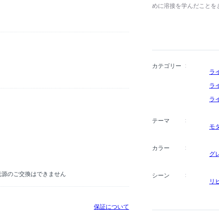
めに溶接を学んだことを
めました。イタリアの家具ブ
ックなチェア「S-Cha
habitat（ハビタ）や
ブディレクターとしても活躍
し、世界各国で展開して
ンドンのヴィクトリア&ア
カテゴリー
ラ
英帝国勲章を受賞しました。彼
Studio（デザイン・
ラ
ィス空間など多岐に渡り
ラ
テーマ
モ
カラー
グ
D光源のご交換はできません
シーン
リ
保証について