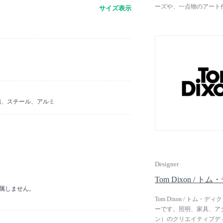
ーズや、一点物のアート
サイズ表示
を生かした、独創的な創
つ工業的なアプローチを
ながらも、奇抜でユニー
ア」は、MoMA（ニュ
ど、世界中で高い評価を
脂、スチール、アルミ
Designer
Tom Dixon / 
付属しません。
Tom Dixon / ト
ーです。照明、家具、アク
ン）のクリエイティブデ