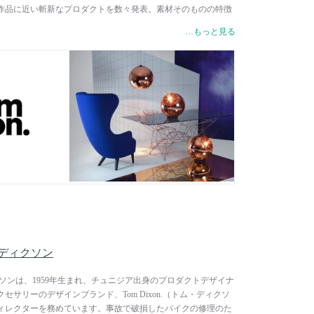
作品に近い斬新なプロダクトを数々発表。素材そのものの特徴
作手法は、トム・ディクソンの特徴と云われる、一種異端的か
…もっと見る
体現するものであり、その表現方法は一見英国的な側面を持ち
クな部分を兼ね備えています。代表作の一つである「Sチェ
ーヨーク近代美術館）のパーマネントコレクションに選ばれるな
得ています。
トム・ディクソン
ム・ディクソンは、1959年生まれ、チュニジア出身のプロダクトデザイナ
セサリーのデザインブランド、Tom Dixon.（トム・ディクソ
ィレクターを務めています。事故で破損したバイクの修理のた