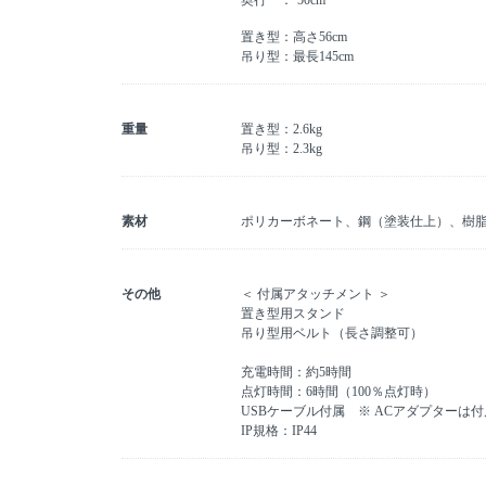
奥行
50cm
置き型：高さ56cm
吊り型：最長145cm
重量
置き型：2.6kg
吊り型：2.3kg
素材
ポリカーボネート、鋼（塗装仕上）、樹
その他
＜ 付属アタッチメント ＞
置き型用スタンド
吊り型用ベルト（長さ調整可）
充電時間：約5時間
点灯時間：6時間（100％点灯時）
USBケーブル付属 ※ ACアダプターは
IP規格：IP44