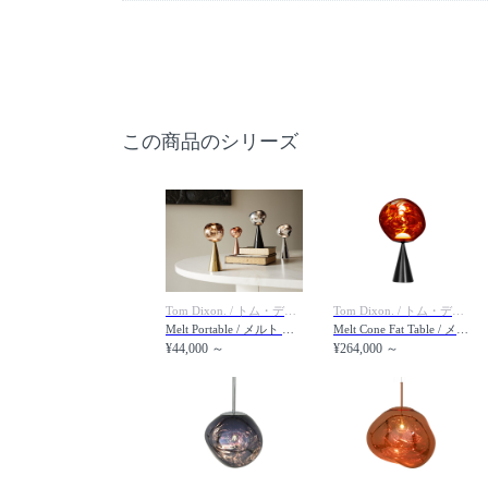
この商品のシリーズ
Tom Dixon. / トム・ディクソン
Tom Dixon. / トム・ディクソン
Melt Portable / メルト ポータブル
Melt Cone Fat Table / メルト コーンファット テーブルライト
¥44,000 ～
¥264,000 ～