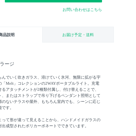
お問い合わせはこちら
商品説明
お届け予定・送料
 ラージ
らんでいく吹きガラス、溶けていく氷河、無限に拡がる宇
「Melt」コレクションの2WAYポータブルライト。充電
けるアタッチメントが2種類付属し、付け替えることで、
ト、またはストラップで吊り下げるペンダント照明として
源のないテラスや屋外、もちろん室内でも、シーンに応じ
能です。
よって形が違って見えることから、ハンドメイドガラスの
射出成型されたポリカーボネートでできています。