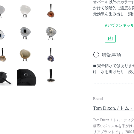
オパール以外のカラー
かけて段階的に濃度を
覚効果を生み出し、消
#アヴァンギャ
1灯
特記事項
◼︎ 完全防水ではあり
け、水を掛けたり、浸
Brand
Tom Dixon. / 
Tom Dixon. / 
幅広いジャンルを手がけ
リアブランドです。200