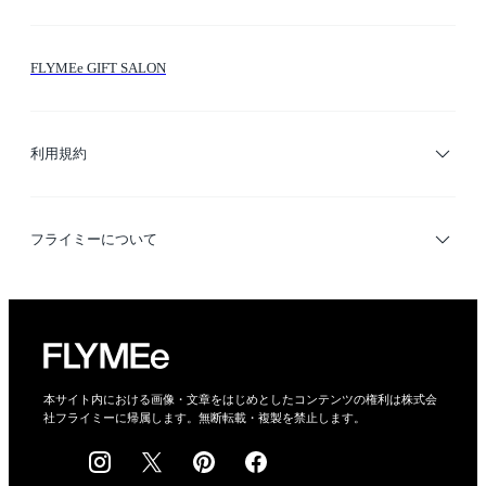
お問い合わせ
シーン検索
FLYMEe GIFT SALON
サイトマップ
ブランド・ショップ検索
利用規約
デザイナー検索
利用規約
フライミーについて
プライバシーポリシー
運営会社
特定商取引法に基づく表示
会社概要
本サイト内における画像・文章をはじめとしたコンテンツの権利は株式会
社フライミーに帰属します。無断転載・複製を禁止します。
採用情報