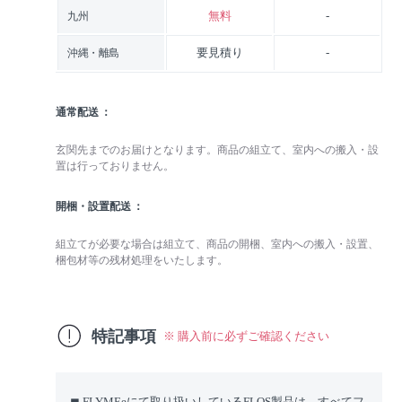
無料
-
九州
要見積り
-
沖縄・離島
通常配送
玄関先までのお届けとなります。商品の組立て、室内への搬入・設
置は行っておりません。
開梱・設置配送
組立てが必要な場合は組立て、商品の開梱、室内への搬入・設置、
梱包材等の残材処理をいたします。
特記事項
※ 購入前に必ずご確認ください
◼︎ FLYMEeにて取り扱いしているFLOS製品は、すべてフ