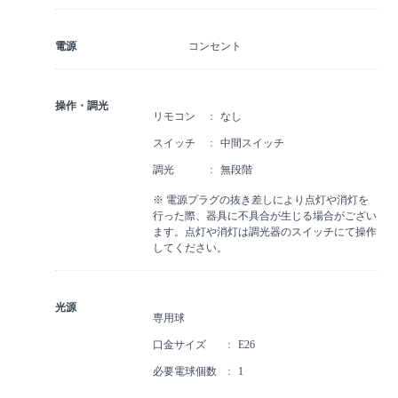
電源
コンセント
操作・調光
リモコン
なし
スイッチ
中間スイッチ
調光
無段階
※ 電源プラグの抜き差しにより点灯や消灯を
行った際、器具に不具合が生じる場合がござい
ます。点灯や消灯は調光器のスイッチにて操作
してください。
光源
専用球
口金サイズ
E26
必要電球個数
1