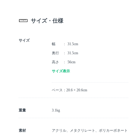
サイズ・仕様
サイズ
幅
31.5cm
奥行
31.5cm
高さ
56cm
サイズ表示
ベース：20.6 × 20.6cm
重量
3.1kg
素材
アクリル、メタクリレート、ポリカーボネート