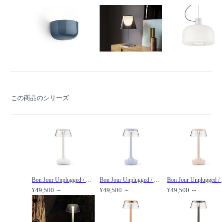
この商品のシリーズ
Bon Jour Unplugged / ボンジュール アンプラグド（オールモストホワイト） /
Bon Jour Unplugged / ボンジュール アンプラグド（フェイテッドブルー） /
Bon Jo
¥49,500 ～
¥49,500 ～
¥49,500 ～