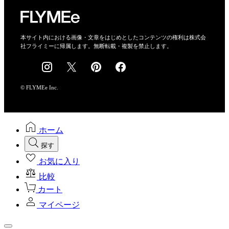
特定商取引法に基づく表示
会社概要
本サイト内における画像・文章をはじめとしたコンテンツの権利は株式会
社フライミーに帰属します。無断転載・複製を禁止します。
採用情報
© FLYMEe Inc.
ホーム
探す
お気に入り
比較
カート
マイページ