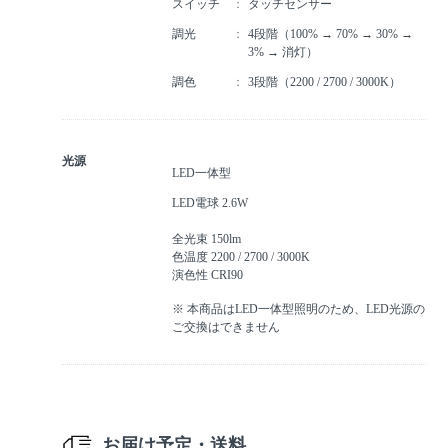
スイッチ
タッチセンサー
調光
4段階（100% → 70% → 30% →
3% → 消灯）
調色
3段階（2200 / 2700 / 3000K）
光源
LED一体型
LED電球 2.6W
全光束 150lm
色温度 2200 / 2700 / 3000K
演色性 CRI90
※ 本商品はLED一体型照明のため、LED光源の
ご交換はできません
お届け予定・送料