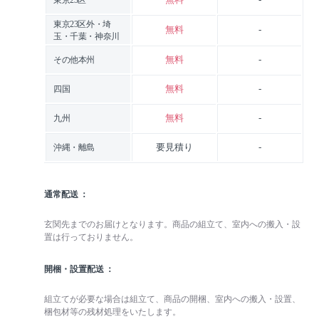
東京23区外・埼
無料
-
玉・千葉・神奈川
無料
-
その他本州
無料
-
四国
無料
-
九州
要見積り
-
沖縄・離島
通常配送
玄関先までのお届けとなります。商品の組立て、室内への搬入・設
置は行っておりません。
開梱・設置配送
組立てが必要な場合は組立て、商品の開梱、室内への搬入・設置、
梱包材等の残材処理をいたします。