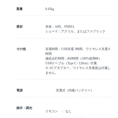
重量
0.45kg
素材
本体：ABS、PMMA
シェード：アクリル、またはファブリック
その他
充電時間：USB充電 3時間、ワイヤレス充電 6
時間
連続点灯時間：約6時間（100%使用時）
USBケーブル（Type C / 120cm）付属
※ ACアダプター、ワイヤレス充電器は付属し
ません。
電源
充電式（内蔵バッテリー）
操作・調光
リモコン
なし