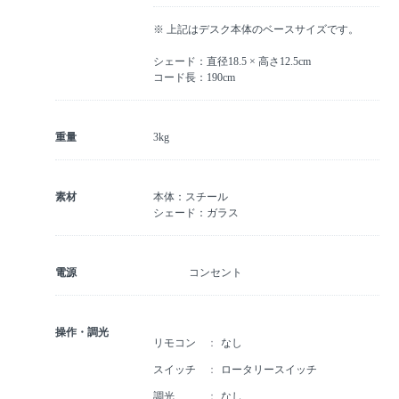
※ 上記はデスク本体のベースサイズです。
シェード：直径18.5 × 高さ12.5cm
コード長：190cm
重量
3kg
素材
本体：スチール
シェード：ガラス
電源
コンセント
操作・調光
リモコン
なし
スイッチ
ロータリースイッチ
調光
なし