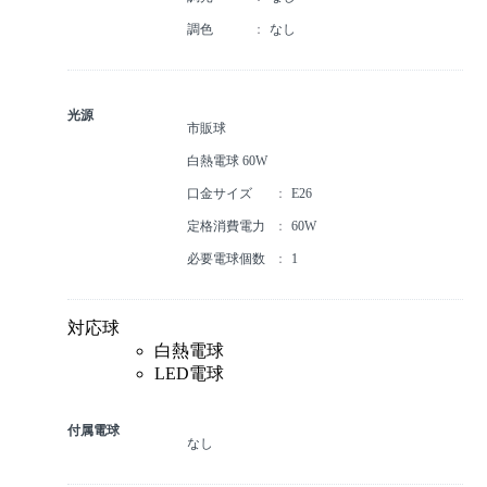
調色
なし
光源
市販球
白熱電球 60W
口金サイズ
E26
定格消費電力
60W
必要電球個数
1
対応球
白熱電球
LED電球
付属電球
なし