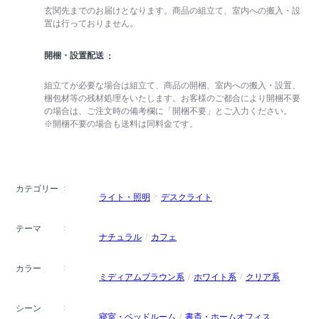
玄関先までのお届けとなります。商品の組立て、室内への搬入・設
置は行っておりません。
開梱・設置配送
組立てが必要な場合は組立て、商品の開梱、室内への搬入・設置、
梱包材等の残材処理をいたします。お客様のご都合により開梱不要
の場合は、ご注文時の備考欄に「開梱不要」とご入力ください。
※開梱不要の場合も送料は同料金です。
カテゴリー
ライト・照明
デスクライト
テーマ
ナチュラル
カフェ
カラー
ミディアムブラウン系
ホワイト系
クリア系
シーン
寝室・ベッドルーム
書斎・ホームオフィス