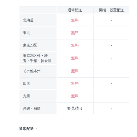
通常配送
開梱・設置配送
無料
-
北海道
無料
-
東北
無料
-
東京23区
東京23区外・埼
無料
-
玉・千葉・神奈川
無料
-
その他本州
無料
-
四国
無料
-
九州
要見積り
-
沖縄・離島
通常配送