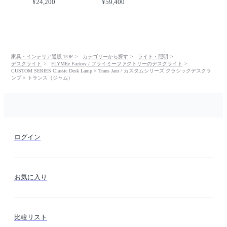
¥24,200
¥59,400
家具・インテリア通販 TOP
カテゴリーから探す
ライト・照明
デスクライト
FLYMEe Factory / フライミーファクトリーのデスクライト
CUSTOM SERIES Classic Desk Lamp × Trans Jam / カスタムシリーズ クラシックデスクラ
ンプ × トランス（ジャム）
ログイン
お気に入り
比較リスト