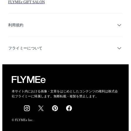
FLYMEe GIFT SALON
サイトマップ
ブランド・ショップ検索
利用規約
デザイナー検索
利用規約
フライミーについて
プライバシーポリシー
運営会社
特定商取引法に基づく表示
会社概要
本サイト内における画像・文章をはじめとしたコンテンツの権利は株式会
社フライミーに帰属します。無断転載・複製を禁止します。
採用情報
© FLYMEe Inc.