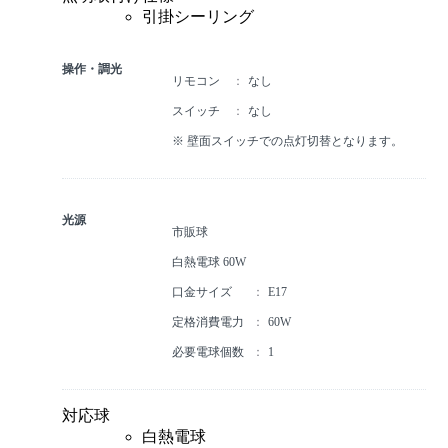
引掛シーリング
操作・調光
リモコン
なし
スイッチ
なし
※ 壁面スイッチでの点灯切替となります。
光源
市販球
白熱電球 60W
口金サイズ
E17
定格消費電力
60W
必要電球個数
1
対応球
白熱電球