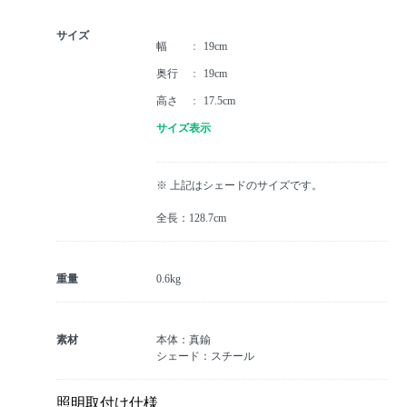
サイズ
幅
19cm
奥行
19cm
高さ
17.5cm
サイズ表示
※ 上記はシェードのサイズです。
全長：128.7cm
重量
0.6kg
素材
本体：真鍮
シェード：スチール
照明取付け仕様