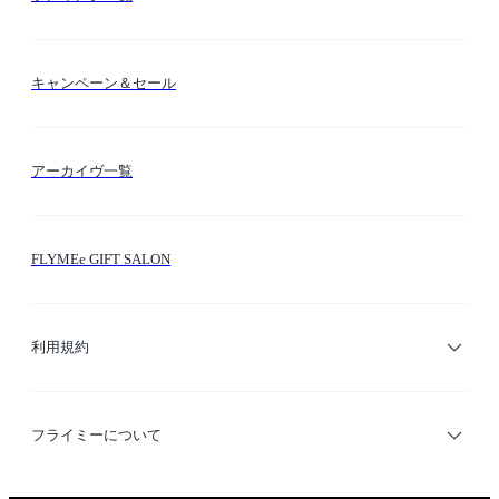
送料・納期・配送
カラー検索
キャンペーン＆セール
FLYMEeマイル
テーマ検索
アーカイヴ一覧
お問い合わせ
シーン検索
FLYMEe GIFT SALON
サイトマップ
ブランド・ショップ検索
利用規約
デザイナー検索
利用規約
フライミーについて