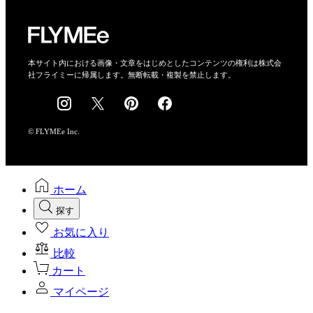
プライバシーポリシー
運営会社
特定商取引法に基づく表示
会社概要
本サイト内における画像・文章をはじめとしたコンテンツの権利は株式会
社フライミーに帰属します。無断転載・複製を禁止します。
採用情報
© FLYMEe Inc.
ホーム
探す
お気に入り
比較
カート
マイページ