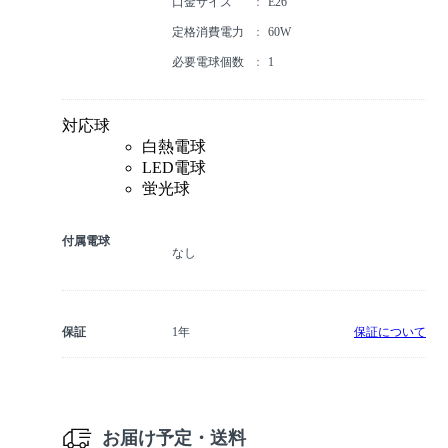
口金サイズ
E26
定格消費電力
60W
必要電球個数
1
対応球
白熱電球
LED電球
蛍光球
付属電球
なし
保証
1年
保証について
お届け予定・送料