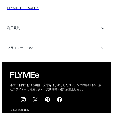
FLYMEe GIFT SALON
サイトマップ
ブランド・ショップ検索
利用規約
デザイナー検索
利用規約
フライミーについて
プライバシーポリシー
運営会社
特定商取引法に基づく表示
会社概要
本サイト内における画像・文章をはじめとしたコンテンツの権利は株式会
社フライミーに帰属します。無断転載・複製を禁止します。
採用情報
© FLYMEe Inc.