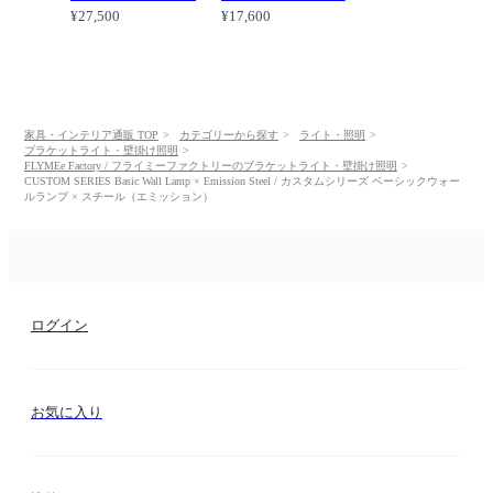
¥27,500
¥17,600
家具・インテリア通販 TOP
カテゴリーから探す
ライト・照明
ブラケットライト・壁掛け照明
FLYMEe Factory / フライミーファクトリーのブラケットライト・壁掛け照明
CUSTOM SERIES Basic Wall Lamp × Emission Steel / カスタムシリーズ ベーシックウォー
ルランプ × スチール（エミッション）
ログイン
お気に入り