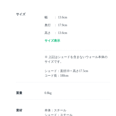
サイズ
幅
13.6cm
奥行
17.9cm
高さ
13.6cm
サイズ表示
※ 上記はシェードを含まないウォール本体の
サイズです。
シェード：直径19 × 高さ17.5cm
コード長：180cm
重量
0.8kg
素材
本体：スチール
シェード：スチール