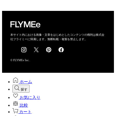
プライバシーポリシー
運営会社
特定商取引法に基づく表示
会社概要
本サイト内における画像・文章をはじめとしたコンテンツの権利は株式会
社フライミーに帰属します。無断転載・複製を禁止します。
採用情報
© FLYMEe Inc.
ホーム
探す
お気に入り
比較
カート