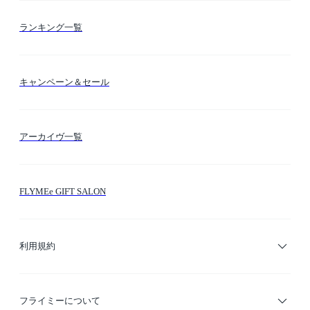
お支払い方法
カテゴリー検索
ランキング一覧
送料・納期・配送
カラー検索
キャンペーン＆セール
FLYMEeマイル
テーマ検索
アーカイヴ一覧
お問い合わせ
シーン検索
FLYMEe GIFT SALON
サイトマップ
ブランド・ショップ検索
利用規約
デザイナー検索
利用規約
フライミーについて