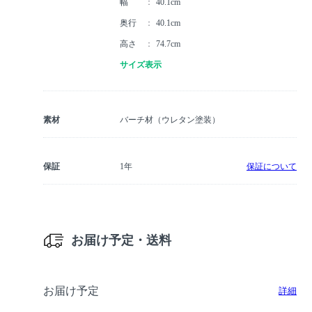
幅
40.1cm
奥行
40.1cm
高さ
74.7cm
サイズ表示
素材
バーチ材（ウレタン塗装）
保証
1年
保証について
お届け予定・送料
お届け予定
詳細