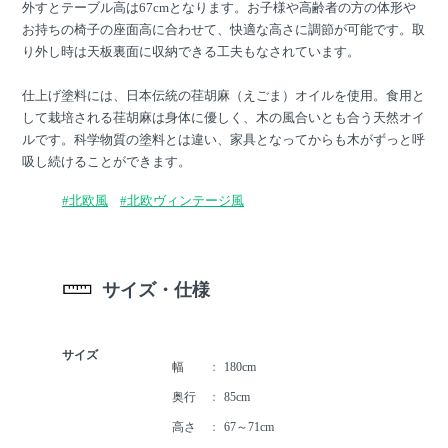
外すとテーブル高は67cmとなります。お子様や高齢者の方の体形や
お持ちの椅子の座面高に合わせて、快適な高さに調節が可能です。取
り外し時は天板裏面に収納できる工夫もなされています。
仕上げ塗料には、日本伝統の荏胡麻（えごま）オイルを使用。食用と
して栽培される荏胡麻は身体に優しく、木の風合いとも合う天然オイ
ルです。科学物質の塗料とは違い、家具となってからも木がずっと呼
吸し続けることができます。
#北欧風
#北欧ヴィンテージ風
サイズ・仕様
サイズ
幅
180cm
奥行
85cm
高さ
67～71cm