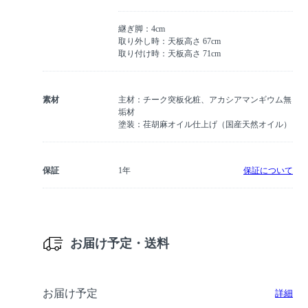
継ぎ脚：4cm
取り外し時：天板高さ 67cm
取り付け時：天板高さ 71cm
素材
主材：チーク突板化粧、アカシアマンギウム無
垢材
塗装：荏胡麻オイル仕上げ（国産天然オイル）
保証
1年
保証について
お届け予定・送料
お届け予定
詳細