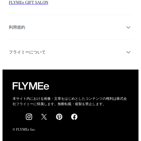
FLYMEe GIFT SALON
サイトマップ
ブランド・ショップ検索
利用規約
デザイナー検索
利用規約
フライミーについて
プライバシーポリシー
運営会社
特定商取引法に基づく表示
会社概要
本サイト内における画像・文章をはじめとしたコンテンツの権利は株式会
社フライミーに帰属します。無断転載・複製を禁止します。
採用情報
© FLYMEe Inc.