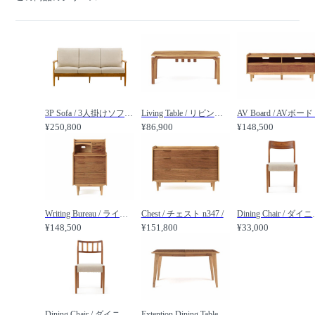
3P Sofa / 3人掛けソファー n3419 /
Living Table / リビングテーブル n3411 /
¥250,800
¥86,900
¥148,500
Writing Bureau / ライティングビューロー n348 /
Chest / チェスト n347 /
Dining Ch
¥148,500
¥151,800
¥33,000
Dining Chair / ダイニングチェア n343 /
Extention Dining Table / エクステンション ダイニングテーブル n345 /