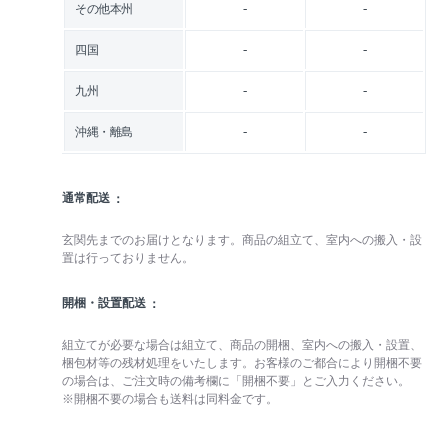
-
-
その他本州
-
-
四国
-
-
九州
-
-
沖縄・離島
通常配送
玄関先までのお届けとなります。商品の組立て、室内への搬入・設
置は行っておりません。
開梱・設置配送
組立てが必要な場合は組立て、商品の開梱、室内への搬入・設置、
梱包材等の残材処理をいたします。お客様のご都合により開梱不要
の場合は、ご注文時の備考欄に「開梱不要」とご入力ください。
※開梱不要の場合も送料は同料金です。