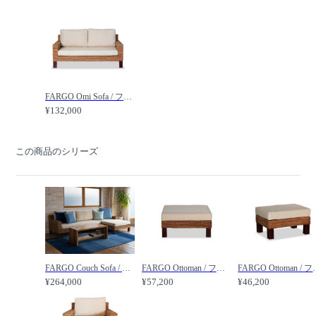
FARGO Omi Sofa / ファーゴ オミソファ 2人掛け /
¥132,000
この商品のシリーズ
FARGO Couch Sofa / ファーゴ カウチソファ /
FARGO Ottoman / ファーゴ オットマン Lサイズ /
FARGO Ottoma
¥264,000
¥57,200
¥46,200