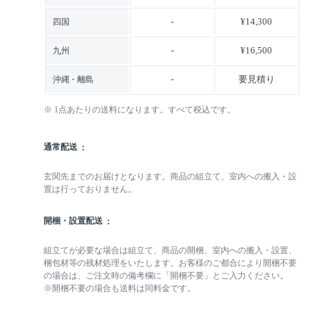
-
¥14,300
四国
-
¥16,500
九州
-
要見積り
沖縄・離島
※ 1点あたりの送料になります。すべて税込です。
通常配送
玄関先までのお届けとなります。商品の組立て、室内への搬入・設
置は行っておりません。
開梱・設置配送
組立てが必要な場合は組立て、商品の開梱、室内への搬入・設置、
梱包材等の残材処理をいたします。お客様のご都合により開梱不要
の場合は、ご注文時の備考欄に「開梱不要」とご入力ください。
※開梱不要の場合も送料は同料金です。