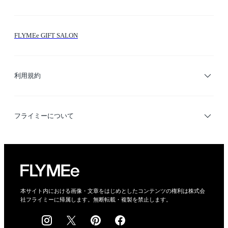
お問い合わせ
シーン検索
FLYMEe GIFT SALON
サイトマップ
ブランド・ショップ検索
利用規約
デザイナー検索
利用規約
フライミーについて
プライバシーポリシー
運営会社
特定商取引法に基づく表示
会社概要
本サイト内における画像・文章をはじめとしたコンテンツの権利は株式会
社フライミーに帰属します。無断転載・複製を禁止します。
採用情報