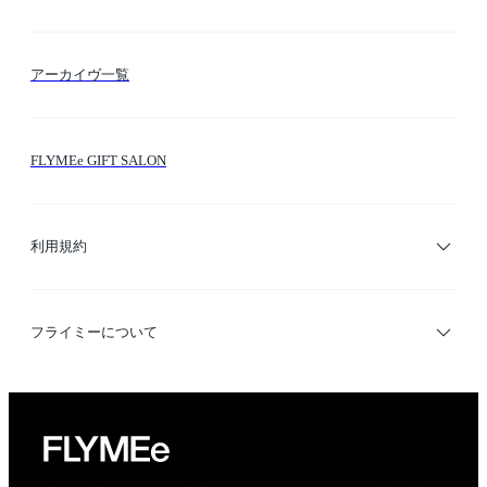
FLYMEeマイル
テーマ検索
アーカイヴ一覧
お問い合わせ
シーン検索
FLYMEe GIFT SALON
サイトマップ
ブランド・ショップ検索
利用規約
デザイナー検索
利用規約
フライミーについて
プライバシーポリシー
運営会社
特定商取引法に基づく表示