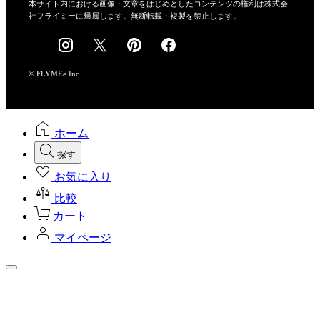
会社概要
本サイト内における画像・文章をはじめとしたコンテンツの権利は株式会
社フライミーに帰属します。無断転載・複製を禁止します。
採用情報
© FLYMEe Inc.
ホーム
探す
お気に入り
比較
カート
マイページ