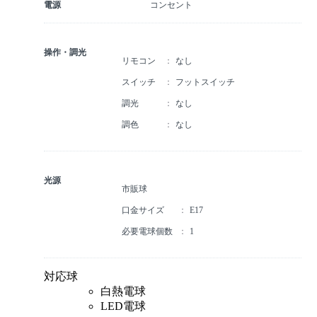
電源
コンセント
操作・調光
リモコン
なし
スイッチ
フットスイッチ
調光
なし
調色
なし
光源
市販球
口金サイズ
E17
必要電球個数
1
対応球
白熱電球
LED電球