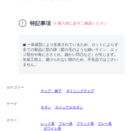
特記事項
※ 購入前に必ずご確認ください
◼︎ 一体成型により生産されているため、ロットによらず
全ての製品に型の跡（髪の毛のような細いライン、エッ
ジ部分や角にささくれ、細かい凹凸など）が生じます。
生産工程上、避けられない跡のため、不良品ではござい
ません。
カテゴリー
チェア・椅子
ダイニングチェア
テーマ
モダン
カジュアルモダン
カラー
レッド系
ブルー系
ブラック系
グレー系
ホワイト系