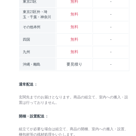
無料
-
東京23区
東京23区外・埼
無料
-
玉・千葉・神奈川
無料
-
その他本州
無料
-
四国
無料
-
九州
要見積り
-
沖縄・離島
通常配送
玄関先までのお届けとなります。商品の組立て、室内への搬入・設
置は行っておりません。
開梱・設置配送
組立てが必要な場合は組立て、商品の開梱、室内への搬入・設置、
梱包材等の残材処理をいたします。