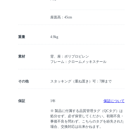
座面高：45cm
重量
4.9kg
素材
背、座：ポリプロピレン
フレーム：クロームメッキスチール
その他
スタッキング（重ね置き）可：7脚まで
保証
1年
保証について
※ 製品に付属する品質管理タグ（QCタグ）は
処分せず、必ず保管してください。初期不良・
事後不良を問わず、こちらのタグを紛失された
場合、交換対応は出来かねます。