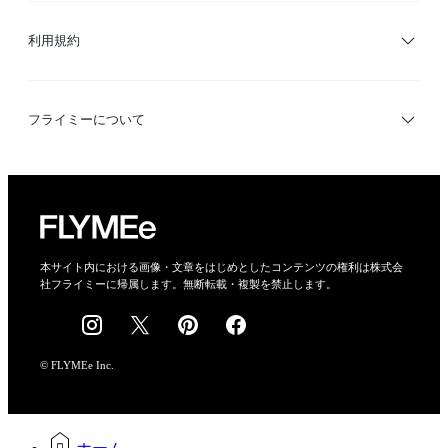
利用規約
デザイナー検索
利用規約
フライミーについて
プライバシーポリシー
運営会社
特定商取引法に基づく表示
会社概要
本サイト内における画像・文章をはじめとしたコンテンツの権利は株式会
社フライミーに帰属します。無断転載・複製を禁止します。
採用情報
© FLYMEe Inc.