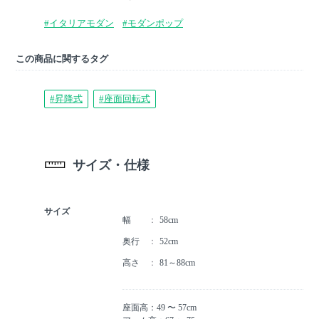
#イタリアモダン
#モダンポップ
この商品に関するタグ
#昇降式
#座面回転式
サイズ・仕様
サイズ
幅
58cm
奥行
52cm
高さ
81～88cm
座面高：49 〜 57cm