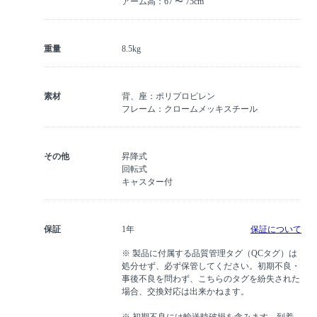
アーム高：67 〜 75cm
重量
8.5kg
素材
背、座：ポリプロピレン
フレーム：クロームメッキスチール
その他
昇降式
回転式
キャスター付
保証
1年
保証について
※ 製品に付属する品質管理タグ（QCタグ）は
処分せず、必ず保管してください。初期不良・
事後不良を問わず、こちらのタグを紛失された
場合、交換対応は出来かねます。