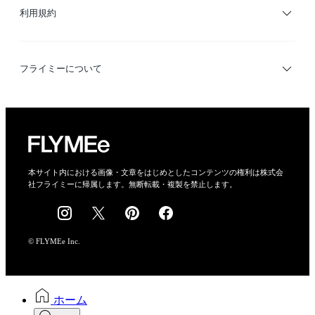
利用規約
デザイナー検索
利用規約
フライミーについて
プライバシーポリシー
運営会社
特定商取引法に基づく表示
会社概要
本サイト内における画像・文章をはじめとしたコンテンツの権利は株式会
社フライミーに帰属します。無断転載・複製を禁止します。
採用情報
© FLYMEe Inc.
ホーム