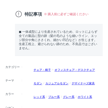
特記事項
※ 購入前に必ずご確認ください
◼︎ 一体成型により生産されているため、ロットによらず
全ての製品に型の跡（髪の毛のような細いライン、エッ
ジ部分や角にささくれ、細かい凹凸など）が生じます。
生産工程上、避けられない跡のため、不良品ではござい
ません。
カテゴリー
チェア・椅子
オフィスチェア・デスクチェア
テーマ
モダン
カジュアルモダン
デザイナーズ家具
カラー
レッド系
ブルー系
グレー系
ホワイト系
シーン