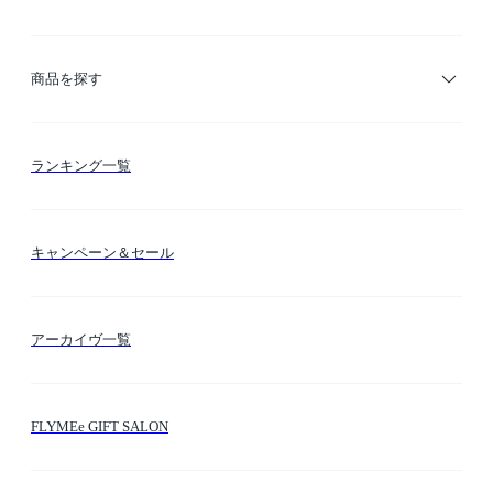
ご利用ガイド
商品を探す
お支払い方法
カテゴリー検索
ランキング一覧
送料・納期・配送
カラー検索
キャンペーン＆セール
FLYMEeマイル
テーマ検索
アーカイヴ一覧
お問い合わせ
シーン検索
FLYMEe GIFT SALON
サイトマップ
ブランド・ショップ検索