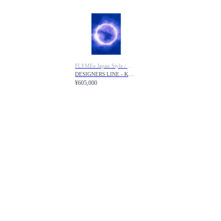
FLYMEe Japan Style / フライミージャパンスタイル
DESIGNERS LINE - KASHIWA SATO- TAIYO / デザイナーズライン - 佐藤 可士和 - 太陽 140 × 200cm
¥605,000