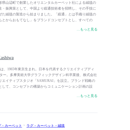
山形県山辺町で創業したオリエンタルカーペット社による絨毯の
生・振興策として、中国より緞通技術者を招聘し、その手技に
ぜた絨毯の製造から始まりました。「緞通」とは手織り絨毯の
もとからおもてなし」をブランドコンセプトとし、すべての
るよう願い、素足の生活様式に合わせた日本の絨毯を山形の地
…もっと見る
ます。中国緞通の技術の粋を受け継ぎ、日本で唯一、糸作りか
ケアまで、すべてに気を配りながら職人による一貫生産を行っ
品質として、国内では皇居新宮殿や迎賓館、アメリカ合衆国大
界ではバチカン宮殿やサウジアラビア王国をはじめ各国で採用
ashiwa
Kashiwaは、1965年東京生まれ。日本を代表するクリエイティブディ
クター。多摩美術大学グラフィックデザイン科卒業後、株式会社
クリエイティブスタジオ「SAMURAI」を設立。ブランド戦略の
として、コンセプトの構築からコミュニケーション計画の設
間設計、デザインコンサルティングまで、強力なクリエイティ
…もっと見る
た仕事により多方面より高い評価を得ています。受賞歴に毎日
グランプリ、亀倉雄策賞、朝日広告賞、日経広告賞、日本パッケ
應義塾大学特別招聘教授、2017年文化庁・文化交流使など、
近年では、今治タオルのブランディング、JAPAN国際コンテン
レクションなど、日本の優れたコンテンツを海外に広く発信す
グ・カーペット
ラグ・カーペット・絨毯
ます。