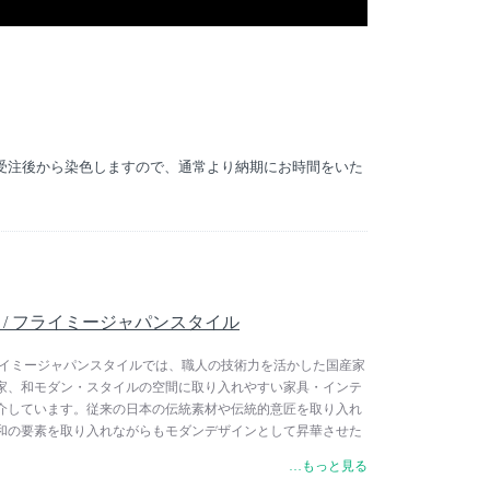
、受注後から染色しますので、通常より納期にお時間をいた
。
Style / フライミージャパンスタイル
tyle / フライミージャパンスタイルでは、職人の技術力を活かした国産家
家、和モダン・スタイルの空間に取り入れやすい家具・インテ
介しています。従来の日本の伝統素材や伝統的意匠を取り入れ
和の要素を取り入れながらもモダンデザインとして昇華させた
伝統技術を現代に用いたテーブルウェアなど、和室はもちろ
…もっと見る
だける家具・インテリアを幅広く取り揃えています。