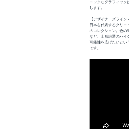
ニックなグラフィック
します。
【デザイナーズライン - 
日本を代表するクリエ
のコレクション。色の
など、山形緞通のハイ
可能性を広げたいとい
です。