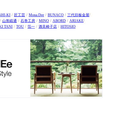
SHI-KI
匠工芸
Mona.Dee
BUNACO
三代目板金屋
山形緞通
石巻工房
MINO
ABORD
ARIAKE
I TANI
TOU
箔一
酒見椅子店
HITOSIO