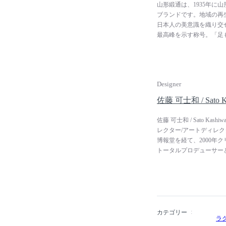
山形緞通は、1935年に
ブランドです。地域の再
日本人の美意識を織り交
最高峰を示す称号。「足
人々の暮らしが豊かにな
で独自につくり続けてい
ら染め、織り、アフター
ています。日本最高峰の
Designer
使館、歌舞伎座など、世
されています。
佐藤 可士和 / Sato K
佐藤 可士和 / Sato 
レクター/アートディレ
博報堂を経て、2000年
トータルプロデューサー
計、ビジュアル開発、空
ビティによる一気通貫し
デザイン賞、東京ADC
ージ大賞金賞ほか多数。慶
活躍は多岐に渡ります。
ツフェスティバルのディ
カテゴリー
ラ
ることにも力を注いでい