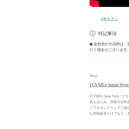
#和モダン
特記事項
◼︎ 染色糸が欠品時は
だく場合がございます
Shop
FLYMEe Japan 
FLYMEe Japan S
具をはじめ、和室や古民
リアをセレクトしてご紹
た和風家具だけでなく、
和モダンの家具や照明、
ん、洋室でもお使いいた