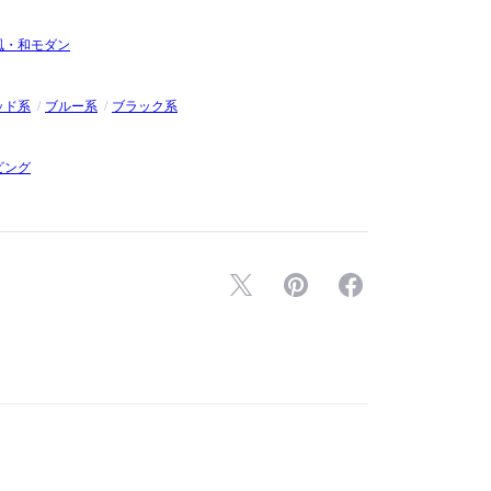
風・和モダン
ッド系
ブルー系
ブラック系
ビング