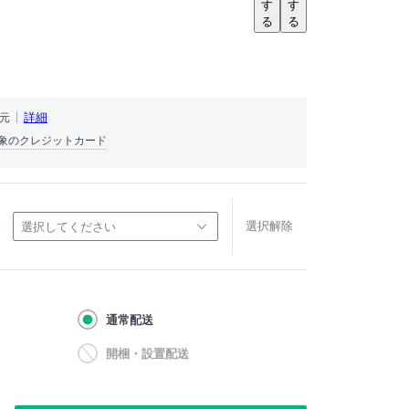
す
す
る
る
）
詳細
還元
象のクレジットカード
選択解除
選択してください
通常配送
開梱・設置配送