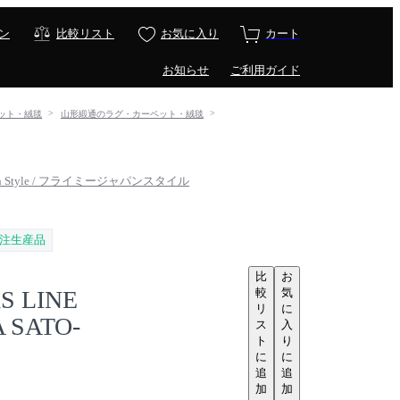
ン
比較リスト
お気に入り
カート
お知らせ
ご利用ガイド
ーペット・絨毯
山形緞通のラグ・カーペット・絨毯
pan Style / フライミージャパンスタイル
注生産品
比
お
較
気
S LINE
リ
に
 SATO-
ス
入
ト
り
に
に
追
追
加
加