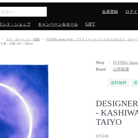
会員登録
ログイ
ランド・ショップ
キャンペーン＆セール
GIFT
ラグ・カーペット・絨毯
FLYMEe Japan Style / フライミージャパンスタイルのラグ・カ
和 - 太陽 200 × 200cm
Shop
FLYMEe Ja
Brand
山形緞通
送料無料
受
DESIGNER
- KASHIWA
TAIYO
#35249