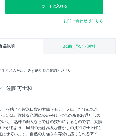
カートに入れる
お問い合わせはこちら
商品説明
お届け予定・送料
受注生産品のため、必ず納期をご確認ください
- 佐藤 可士和 -
ーを感じる皆既日食の太陽をモチーフにした"TAIYO"。
ションは、微妙な色調に染め分けた7色の糸を26通りもの
でいく、熟練の職人ならではの技術によるものです。太陽
き上がるよう、周囲の光は高度なぼかしの技術で仕上げら
立たせています。自然の力強さを存分に感じられるアイコ