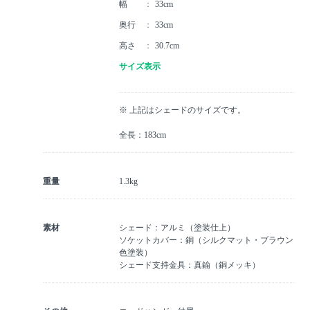
幅
33cm
奥行
33cm
高さ
30.7cm
サイズ表示
※ 上記はシェードのサイズです。
全長：183cm
重量
1.3kg
素材
シェード：アルミ（塗装仕上）
ソケットカバー：銅（シルクマット・ブラウン
色塗装）
シェード支持金具：真鍮（銅メッキ）