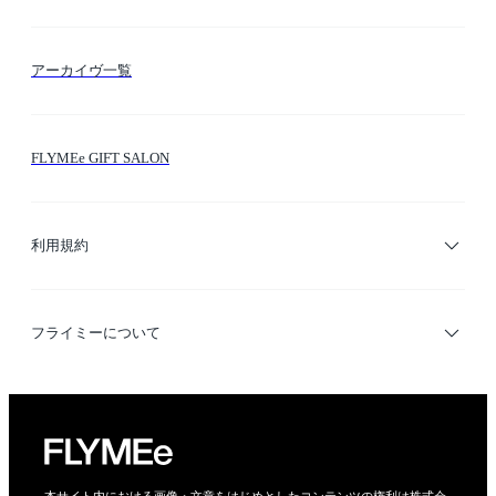
FLYMEeマイル
テーマ検索
アーカイヴ一覧
お問い合わせ
シーン検索
FLYMEe GIFT SALON
サイトマップ
ブランド・ショップ検索
利用規約
デザイナー検索
利用規約
フライミーについて
プライバシーポリシー
運営会社
特定商取引法に基づく表示
会社概要
本サイト内における画像・文章をはじめとしたコンテンツの権利は株式会