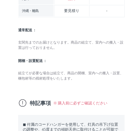
要見積り
-
沖縄・離島
通常配送
玄関先までのお届けとなります。商品の組立て、室内への搬入・設
置は行っておりません。
開梱・設置配送
組立てが必要な場合は組立て、商品の開梱、室内への搬入・設置、
梱包材等の残材処理をいたします。
特記事項
※ 購入前に必ずご確認ください
◼︎ 付属のコードハンガーを使用して、灯具の吊下げ位置
の調整や、45度までの傾斜天井に取付けることが可能で