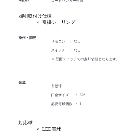
その他
コードハンガー付属
照明取付け仕様
引掛シーリング
操作・調光
リモコン
なし
スイッチ
なし
※ 壁面スイッチでの点灯切替となります。
光源
市販球
口金サイズ
E26
必要電球個数
1
対応球
LED電球