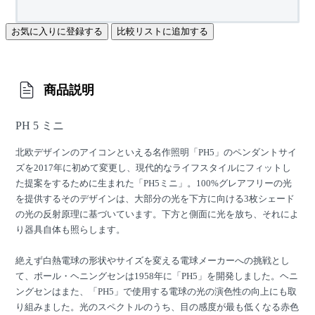
お気に入りに登録する
比較リストに追加する
商品説明
PH 5 ミニ
北欧デザインのアイコンといえる名作照明「PH5」のペンダントサイ
ズを2017年に初めて変更し、現代的なライフスタイルにフィットし
た提案をするために生まれた「PH5ミニ」。100%グレアフリーの光
を提供するそのデザインは、大部分の光を下方に向ける3枚シェード
の光の反射原理に基づいています。下方と側面に光を放ち、それによ
り器具自体も照らします。
絶えず白熱電球の形状やサイズを変える電球メーカーへの挑戦とし
て、ポール・ヘニングセンは1958年に「PH5」を開発しました。ヘニ
ングセンはまた、「PH5」で使用する電球の光の演色性の向上にも取
り組みました。光のスペクトルのうち、目の感度が最も低くなる赤色