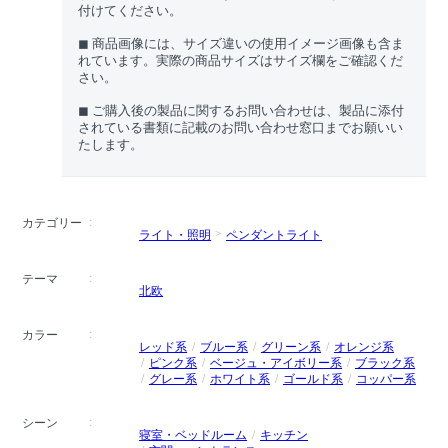
付けてください。
◼︎ 商品画像には、サイズ違いの使用イメージ画像も含ま
れています。実際の商品サイズはサイズ欄をご確認くだ
さい。
◼︎ ご購入後の製品に関するお問い合わせは、製品に添付
されている書類に記載のお問い合わせ窓口までお願いい
たします。
カテゴリー
ライト・照明
ペンダントライト
テーマ
北欧
カラー
レッド系
ブルー系
グリーン系
オレンジ系
ピンク系
ベージュ・アイボリー系
ブラック系
グレー系
ホワイト系
ゴールド系
コッパー系
シーン
寝室・ベッドルーム
キッチン