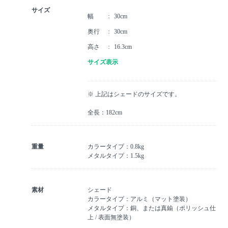
サイズ
幅
30cm
奥行
30cm
高さ
16.3cm
サイズ表示
※ 上記はシェードのサイズです。
全長：182cm
重量
カラータイプ：0.8kg
メタルタイプ：1.5kg
素材
シェード
カラータイプ：アルミ（マット塗装）
メタルタイプ：銅、または真鍮（ポリッシュ仕
上 / 表面無塗装）