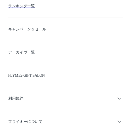
お支払い方法
カテゴリー検索
ランキング一覧
送料・納期・配送
カラー検索
キャンペーン＆セール
FLYMEeマイル
テーマ検索
アーカイヴ一覧
お問い合わせ
シーン検索
FLYMEe GIFT SALON
サイトマップ
ブランド・ショップ検索
利用規約
デザイナー検索
利用規約
フライミーについて