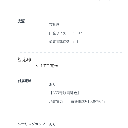
光源
市販球
口金サイズ
E17
必要電球個数
1
対応球
LED電球
付属電球
あり
【LED電球 電球⾊】
消費電力
白熱電球対比60W相当
シーリングカップ
あり