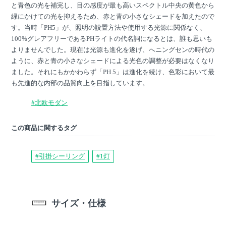
と青色の光を補完し、目の感度が最も高いスペクトル中央の黄色から
緑にかけての光を抑えるため、赤と青の小さなシェードを加えたので
す。当時「PH5」が、照明の設置方法や使用する光源に関係なく、
100%グレアフリーであるPHライトの代名詞になるとは、誰も思いも
よりませんでした。現在は光源も進化を遂げ、へニングセンの時代の
ように、赤と青の小さなシェードによる光色の調整が必要はなくなり
ました。それにもかかわらず「PH 5」は進化を続け、色彩において最
も先進的な内部の品質向上を目指しています。
#北欧モダン
この商品に関するタグ
#引掛シーリング
#1灯
サイズ・仕様