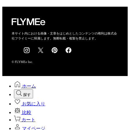
プライバシーポリシー
運営会社
特定商取引法に基づく表示
会社概要
本サイト内における画像・文章をはじめとしたコンテンツの権利は株式会
社フライミーに帰属します。無断転載・複製を禁止します。
採用情報
© FLYMEe Inc.
ホーム
探す
お気に入り
比較
カート
マイページ