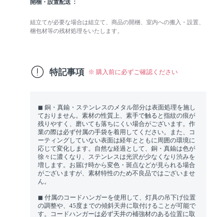
開梱・設置配送
組立てが必要な場合は組立て、商品の開梱、室内への搬入・設置、
梱包材等の残材処理をいたします。
特記事項
※ 購入前に必ずご確認ください
◼︎ 銅・真鍮・ステンレスのメタル部分は表面処理を施し
ておりません。素材の性質上、素手で触ると指紋の痕が
残りやすく、磨いても落ちにくい場合がございます。作
業の際は必ず付属の手袋を着用してください。また、コ
ーティングしていない表面は経年とともに周囲の環境に
応じて変化します。自然な経過として、銅・真鍮は色が
徐々に濃くなり、ステンレスは光沢が少なくなり渋みを
増します。お届け時から変色・斑点などが見られる場合
がございますが、素材特性のため不良品ではございませ
ん。
◼︎ 付属のコードハンガーを使用して、灯具の吊下げ位置
の調整や、45度までの傾斜天井に取付けることが可能で
す。コードハンガーは必ず天井の補強材のある位置に取