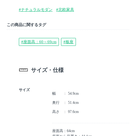
#ナチュラルモダン
#北欧家具
この商品に関するタグ
#座面高：60～69cm
#板座
サイズ・仕様
サイズ
幅
54.9cm
奥行
51.4cm
高さ
97.6cm
座面高：64cm