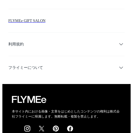
お問い合わせ
シーン検索
FLYMEe GIFT SALON
サイトマップ
ブランド・ショップ検索
利用規約
デザイナー検索
利用規約
フライミーについて
プライバシーポリシー
運営会社
特定商取引法に基づく表示
会社概要
本サイト内における画像・文章をはじめとしたコンテンツの権利は株式会
社フライミーに帰属します。無断転載・複製を禁止します。
採用情報