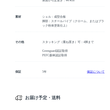
座面から足置き：44.4cm
素材
シェル：成型合板
脚部：スチールパイプ（クローム、またはブラ
ック粉体塗装仕上）
その他
スタッキング（重ね置き）可：4脚まで
Greenguard認証取得
PEFC森林認証取得
保証
5年
保証について
お届け予定・送料