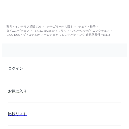
家具・インテリア通販 TOP
カテゴリーから探す
チェア・椅子
ダイニングチェア
FRITZ HANSEN / フリッツ・ハンセンのダイニングチェア
VICO DUO / ヴィコデュオ アームチェア フロントパディング 連結器具付 VM113
ログイン
お気に入り
比較リスト