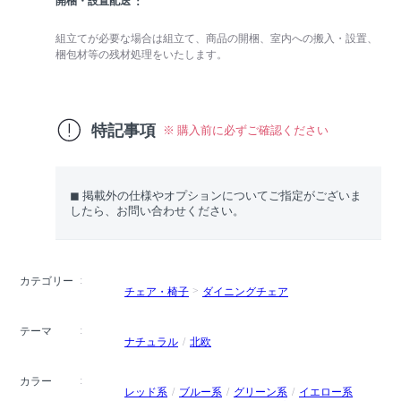
開梱・設置配送
組立てが必要な場合は組立て、商品の開梱、室内への搬入・設置、
梱包材等の残材処理をいたします。
特記事項
※ 購入前に必ずご確認ください
◼︎ 掲載外の仕様やオプションについてご指定がございま
したら、お問い合わせください。
カテゴリー
チェア・椅子
ダイニングチェア
テーマ
ナチュラル
北欧
カラー
レッド系
ブルー系
グリーン系
イエロー系