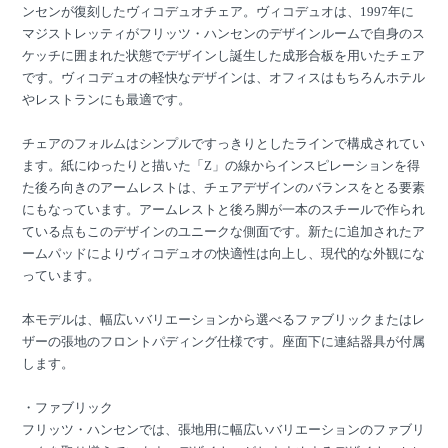
ンセンが復刻したヴィコデュオチェア。ヴィコデュオは、1997年に
マジストレッティがフリッツ・ハンセンのデザインルームで自身のス
ケッチに囲まれた状態でデザインし誕生した成形合板を用いたチェア
です。ヴィコデュオの軽快なデザインは、オフィスはもちろんホテル
やレストランにも最適です。
チェアのフォルムはシンプルですっきりとしたラインで構成されてい
ます。紙にゆったりと描いた「Z」の線からインスピレーションを得
た後ろ向きのアームレストは、チェアデザインのバランスをとる要素
にもなっています。アームレストと後ろ脚が一本のスチールで作られ
ている点もこのデザインのユニークな側面です。新たに追加されたア
ームパッドによりヴィコデュオの快適性は向上し、現代的な外観にな
っています。
本モデルは、幅広いバリエーションから選べるファブリックまたはレ
ザーの張地のフロントパディング仕様です。座面下に連結器具が付属
します。
・ファブリック
フリッツ・ハンセンでは、張地用に幅広いバリエーションのファブリ