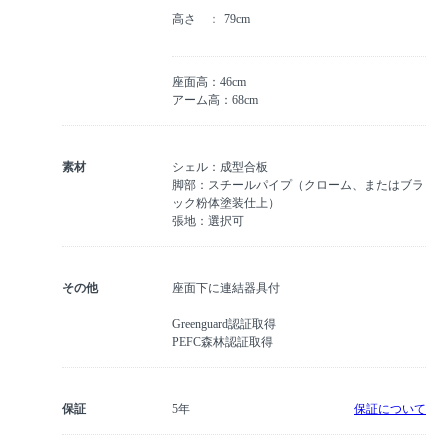
高さ
79cm
座面高：46cm
アーム高：68cm
素材
シェル：成型合板
脚部：スチールパイプ（クローム、またはブラ
ック粉体塗装仕上）
張地：選択可
その他
座面下に連結器具付
Greenguard認証取得
PEFC森林認証取得
保証
5年
保証について