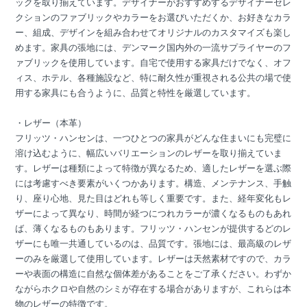
ックを取り揃えています。デザイナーがおすすめするデザイナーセレ
クションのファブリックやカラーをお選びいただくか、お好きなカラ
ー、組成、デザインを組み合わせてオリジナルのカスタマイズも楽し
めます。家具の張地には、デンマーク国内外の一流サプライヤーのフ
ァブリックを使用しています。自宅で使用する家具だけでなく、オフ
ィス、ホテル、各種施設など、特に耐久性が重視される公共の場で使
用する家具にも合うように、品質と特性を厳選しています。
・レザー（本革）
フリッツ・ハンセンは、一つひとつの家具がどんな住まいにも完璧に
溶け込むように、幅広いバリエーションのレザーを取り揃えていま
す。レザーは種類によって特徴が異なるため、適したレザーを選ぶ際
には考慮すべき要素がいくつかあります。構造、メンテナンス、手触
り、座り心地、見た目はどれも等しく重要です。また、経年変化もレ
ザーによって異なり、時間が経つにつれカラーが濃くなるものもあれ
ば、薄くなるものもあります。フリッツ・ハンセンが提供するどのレ
ザーにも唯一共通しているのは、品質です。張地には、最高級のレザ
ーのみを厳選して使用しています。レザーは天然素材ですので、カラ
ーや表面の構造に自然な個体差があることをご了承ください。わずか
ながらホクロや自然のシミが存在する場合がありますが、これらは本
物のレザーの特徴です。