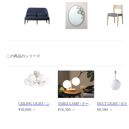
この商品のシリーズ
CEILING LIGHT / シーリングライト #115349 / FLYMEe BASIC / フライミーベーシック
TABLE LAMP / テーブルランプ #115350 / FLYMEe BASIC / フライミーベーシック
DUCT LIGHT / ダクトライト #12200
¥30,800 ～
¥16,500 ～
¥8,580 ～