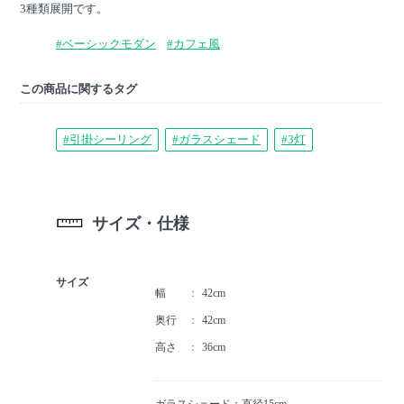
3種類展開です。
#ベーシックモダン
#カフェ風
この商品に関するタグ
#引掛シーリング
#ガラスシェード
#3灯
サイズ・仕様
サイズ
幅
42cm
奥行
42cm
高さ
36cm
ガラスシェード：直径15cm