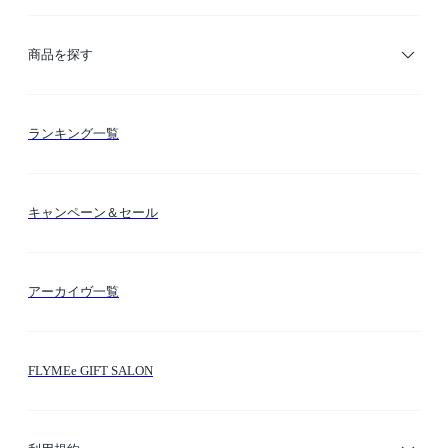
ご利用ガイド
商品を探す
お支払い方法
カテゴリー検索
ランキング一覧
送料・納期・配送
カラー検索
キャンペーン＆セール
FLYMEeマイル
テーマ検索
アーカイヴ一覧
お問い合わせ
シーン検索
FLYMEe GIFT SALON
サイトマップ
ブランド・ショップ検索