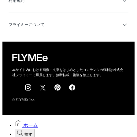
利用規約
デザイナー検索
利用規約
フライミーについて
プライバシーポリシー
運営会社
特定商取引法に基づく表示
会社概要
本サイト内における画像・文章をはじめとしたコンテンツの権利は株式会
社フライミーに帰属します。無断転載・複製を禁止します。
採用情報
© FLYMEe Inc.
ホーム
探す