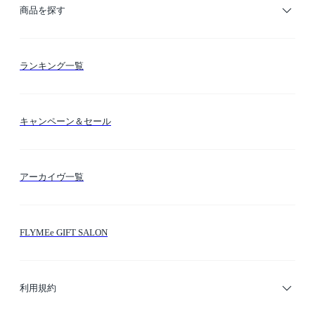
ご利用ガイド
商品を探す
お支払い方法
カテゴリー検索
ランキング一覧
送料・納期・配送
カラー検索
キャンペーン＆セール
FLYMEeマイル
テーマ検索
アーカイヴ一覧
お問い合わせ
シーン検索
FLYMEe GIFT SALON
サイトマップ
ブランド・ショップ検索
利用規約
デザイナー検索