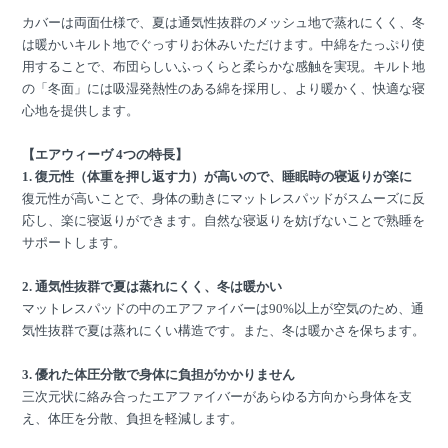
カバーは両面仕様で、夏は通気性抜群のメッシュ地で蒸れにくく、冬
は暖かいキルト地でぐっすりお休みいただけます。中綿をたっぷり使
用することで、布団らしいふっくらと柔らかな感触を実現。キルト地
の「冬面」には吸湿発熱性のある綿を採用し、より暖かく、快適な寝
心地を提供します。
【エアウィーヴ 4つの特長】
1. 復元性（体重を押し返す力）が高いので、睡眠時の寝返りが楽に
復元性が高いことで、身体の動きにマットレスパッドがスムーズに反
応し、楽に寝返りができます。自然な寝返りを妨げないことで熟睡を
サポートします。
2. 通気性抜群で夏は蒸れにくく、冬は暖かい
マットレスパッドの中のエアファイバーは90%以上が空気のため、通
気性抜群で夏は蒸れにくい構造です。また、冬は暖かさを保ちます。
3. 優れた体圧分散で身体に負担がかかりません
三次元状に絡み合ったエアファイバーがあらゆる方向から身体を支
え、体圧を分散、負担を軽減します。