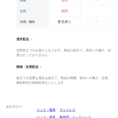
無料
-
四国
無料
-
九州
要見積り
-
沖縄・離島
通常配送
玄関先までのお届けとなります。商品の組立て、室内への搬入・設
置は行っておりません。
開梱・設置配送
組立てが必要な場合は組立て、商品の開梱、室内への搬入・設置、
梱包材等の残材処理をいたします。
カテゴリー
ベッド・寝具
マットレス
ベッド・寝具
敷布団・ベッドパッド