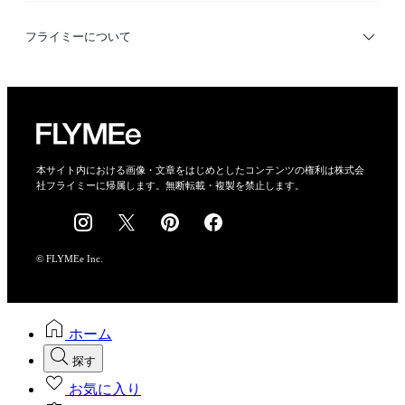
利用規約
フライミーについて
プライバシーポリシー
運営会社
特定商取引法に基づく表示
会社概要
本サイト内における画像・文章をはじめとしたコンテンツの権利は株式会
社フライミーに帰属します。無断転載・複製を禁止します。
採用情報
© FLYMEe Inc.
ホーム
探す
お気に入り