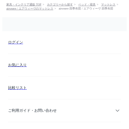
家具・インテリア通販 TOP
カテゴリーから探す
ベッド・寝具
マットレス
airweave / エアウィーヴのマットレス
airweave 四季布団 / エアウィーヴ 四季布団
ログイン
お気に入り
比較リスト
ご利用ガイド・お問い合わせ