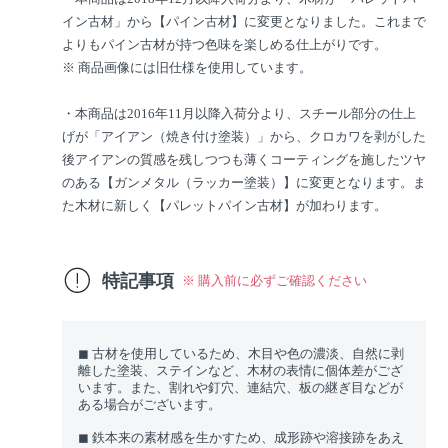
イン古材」から【パイン古材】に変更となりました。これまで
よりもパイン古材が持つ色味を楽しめる仕上がりです。
※ 商品画像には旧仕様を使用しています。
・本商品は2016年11月以降入荷分より、スチール部分の仕上
げが「アイアン（焼き付け塗装）」から、クロカワを剥がした
後アイアンの質感を残しつつも薄くコーティングを施したツヤ
のある【ガンメタル（ラッカー塗装）】に変更となります。ま
た木材に新しく【パレットパイン古材】が加わります。
特記事項
※ 購入前に必ずご確認ください
◼︎ 古材を使用しているため、木目や色の濃淡、自然に剥
離した塗装、ステインなど、木材の表情に個体差がござ
います。また、割れや釘穴、連結穴、板の継ぎ目などが
ある場合がございます。
◼︎ 鉄本来の素材感を生かすため、成形跡や溶接跡をあえ