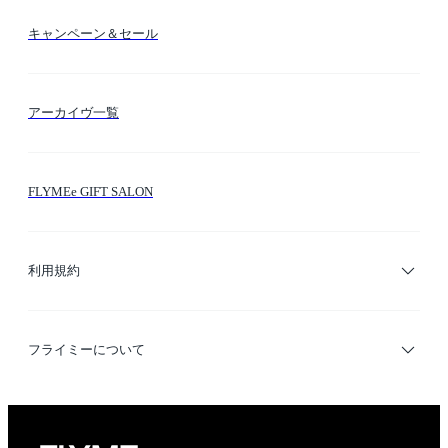
送料・納期・配送
カラー検索
キャンペーン＆セール
FLYMEeマイル
テーマ検索
アーカイヴ一覧
お問い合わせ
シーン検索
FLYMEe GIFT SALON
サイトマップ
ブランド・ショップ検索
利用規約
デザイナー検索
利用規約
フライミーについて
プライバシーポリシー
運営会社