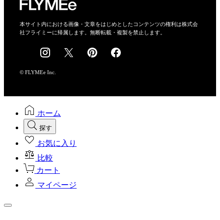
特定商取引法に基づく表示
会社概要
本サイト内における画像・文章をはじめとしたコンテンツの権利は株式会
社フライミーに帰属します。無断転載・複製を禁止します。
採用情報
© FLYMEe Inc.
ホーム
探す
お気に入り
比較
カート
マイページ