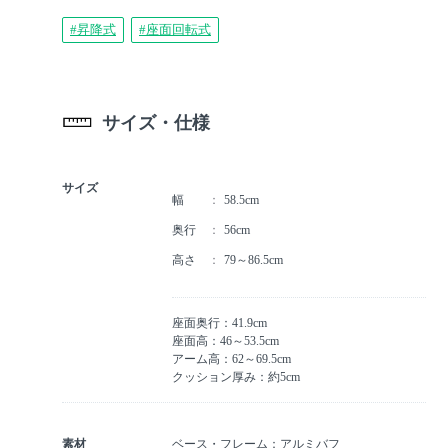
#昇降式
#座面回転式
サイズ・仕様
サイズ
幅
58.5cm
奥行
56cm
高さ
79～86.5cm
座面奥行：41.9cm
座面高：46～53.5cm
アーム高：62～69.5cm
クッション厚み：約5cm
素材
ベース・フレーム：アルミバフ