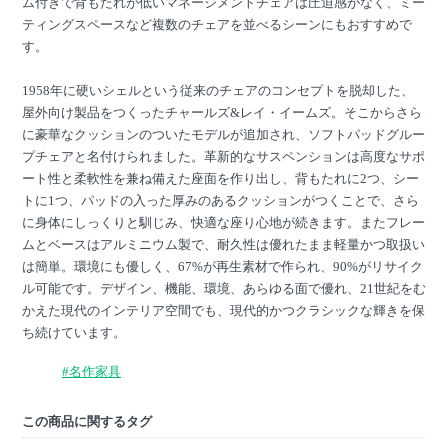
ム付きで背もたれが低いマネージメントチェアは圧迫感がなく、ミー
ティングスペースなど複数のチェアを並べるシーンにもおすすめで
す。
1958年に硬いシェルという従来のチェアのコンセプトを脱却した、
屋外向け製品をつくったチャールズ&レイ・イームズ。そこからさら
に豪華なクッションのついたモデルが追加され、ソフトパッドグルー
プチェアと名付けられました。革新的なサスペンションは高度なサポ
ート性と柔軟性を兼ね備えた座面を作り出し、背もたれに2つ、シー
トに1つ、パッドの入った厚みのあるクッションがつくことで、さら
に身体にしっくりと馴じみ、快適な座り心地が続きます。またフレー
ムとベースはアルミニウム製で、耐久性は優れたまま軽量かつ取扱い
は簡単。環境にも優しく、67%が再生素材で作られ、90%がリサイク
ル可能です。デザイン、機能、環境、あらゆる面で優れ、21世紀をむ
かえた現代のインテリア空間でも、現代的かつクラシックな輝きを保
ち続けています。
#名作家具
この商品に関するタグ