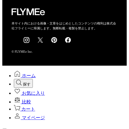
運営会社
特定商取引法に基づく表示
会社概要
本サイト内における画像・文章をはじめとしたコンテンツの権利は株式会
社フライミーに帰属します。無断転載・複製を禁止します。
採用情報
© FLYMEe Inc.
ホーム
探す
お気に入り
比較
カート
マイページ