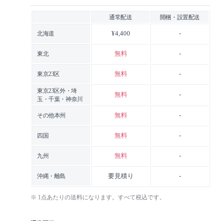
通常配送
開梱・設置配送
¥4,400
-
北海道
無料
-
東北
無料
-
東京23区
東京23区外・埼
無料
-
玉・千葉・神奈川
無料
-
その他本州
無料
-
四国
無料
-
九州
要見積り
-
沖縄・離島
※ 1点あたりの送料になります。すべて税込です。