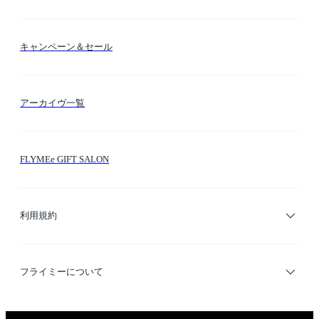
送料・納期・配送
カラー検索
キャンペーン＆セール
FLYMEeマイル
テーマ検索
アーカイヴ一覧
お問い合わせ
シーン検索
FLYMEe GIFT SALON
サイトマップ
ブランド・ショップ検索
利用規約
デザイナー検索
利用規約
フライミーについて
プライバシーポリシー