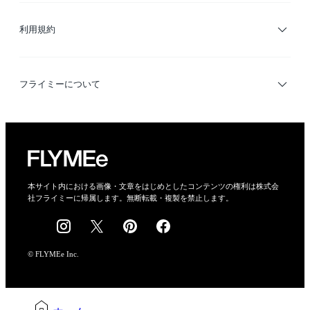
ブランド・ショップ検索
利用規約
デザイナー検索
利用規約
フライミーについて
プライバシーポリシー
運営会社
特定商取引法に基づく表示
会社概要
本サイト内における画像・文章をはじめとしたコンテンツの権利は株式会
社フライミーに帰属します。無断転載・複製を禁止します。
採用情報
© FLYMEe Inc.