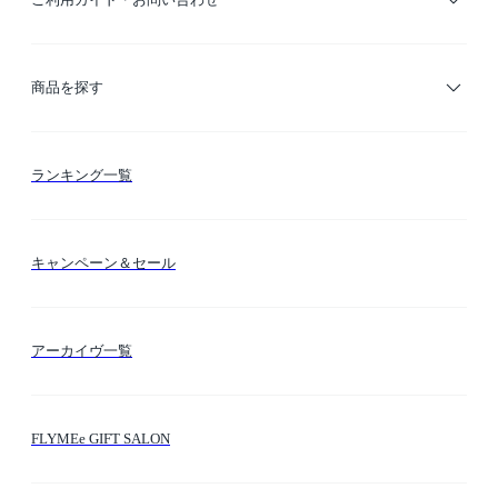
ご利用ガイド
商品を探す
お支払い方法
カテゴリー検索
ランキング一覧
送料・納期・配送
カラー検索
キャンペーン＆セール
FLYMEeマイル
テーマ検索
アーカイヴ一覧
お問い合わせ
シーン検索
FLYMEe GIFT SALON
サイトマップ
ブランド・ショップ検索