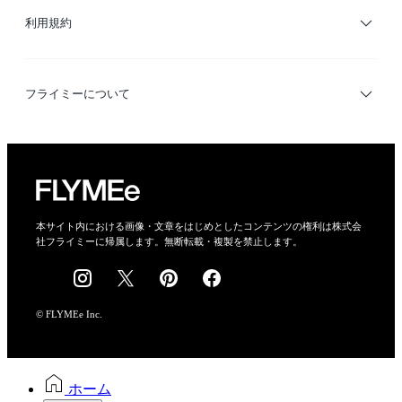
利用規約
デザイナー検索
利用規約
フライミーについて
プライバシーポリシー
運営会社
特定商取引法に基づく表示
会社概要
本サイト内における画像・文章をはじめとしたコンテンツの権利は株式会
社フライミーに帰属します。無断転載・複製を禁止します。
採用情報
© FLYMEe Inc.
ホーム