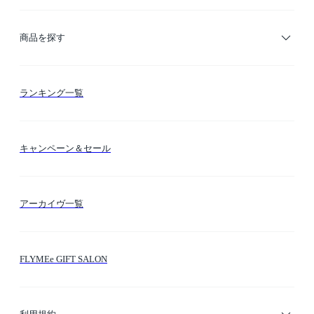
ご利用ガイド
商品を探す
お支払い方法
カテゴリー検索
ランキング一覧
送料・納期・配送
カラー検索
キャンペーン＆セール
FLYMEeマイル
テーマ検索
アーカイヴ一覧
お問い合わせ
シーン検索
FLYMEe GIFT SALON
サイトマップ
ブランド・ショップ検索