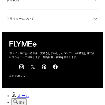
利用規約
デザイナー検索
利用規約
フライミーについて
プライバシーポリシー
運営会社
特定商取引法に基づく表示
会社概要
本サイト内における画像・文章をはじめとしたコンテンツの権利は株式会
社フライミーに帰属します。無断転載・複製を禁止します。
採用情報
© FLYMEe Inc.
ホーム
探す