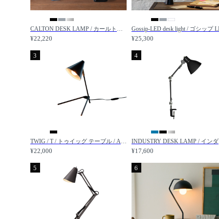
CALTON DESK LAMP / カールトン デスクランプ / HERMOSA / ハモサ
¥22,220
¥25,300
3
4
TWIG / T / トゥイッグ テーブル / APROZ / アプロス
INDU
¥22,000
¥17,600
5
6