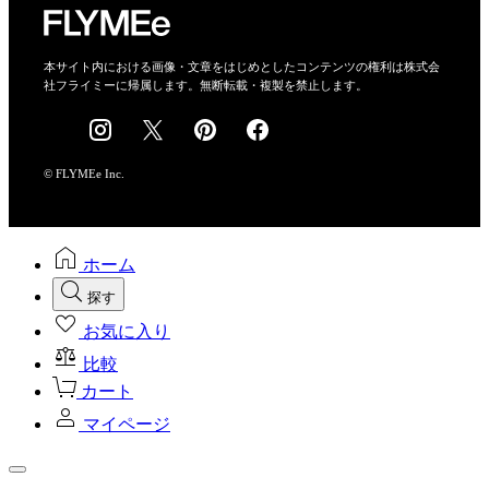
特定商取引法に基づく表示
会社概要
本サイト内における画像・文章をはじめとしたコンテンツの権利は株式会
社フライミーに帰属します。無断転載・複製を禁止します。
採用情報
© FLYMEe Inc.
ホーム
探す
お気に入り
比較
カート
マイページ