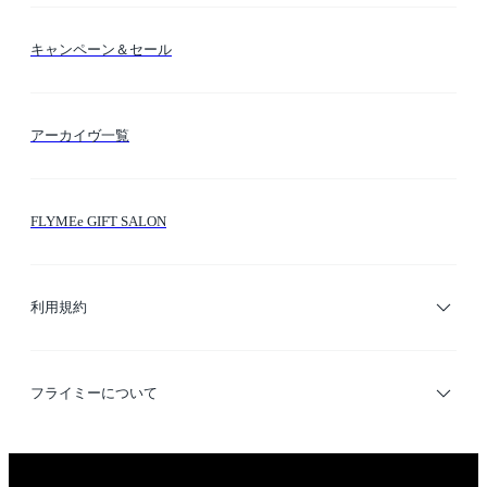
送料・納期・配送
カラー検索
キャンペーン＆セール
FLYMEeマイル
テーマ検索
アーカイヴ一覧
お問い合わせ
シーン検索
FLYMEe GIFT SALON
サイトマップ
ブランド・ショップ検索
利用規約
デザイナー検索
利用規約
フライミーについて
プライバシーポリシー
運営会社