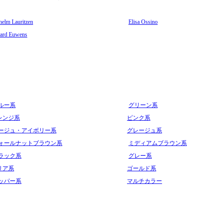
helm Lauritzen
Elisa Ossino
ard Euwens
ルー系
グリーン系
レンジ系
ピンク系
ージュ・アイボリー系
グレージュ系
ォールナットブラウン系
ミディアムブラウン系
ラック系
グレー系
リア系
ゴールド系
ッパー系
マルチカラー