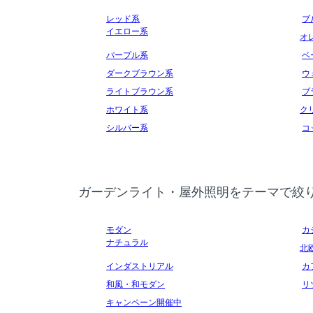
レッド系
ブ
イエロー系
オ
パープル系
ベ
ダークブラウン系
ウ
ライトブラウン系
ブ
ホワイト系
ク
シルバー系
コ
ガーデンライト・屋外照明をテーマで絞
モダン
カ
ナチュラル
北
インダストリアル
カ
和風・和モダン
リ
キャンペーン開催中