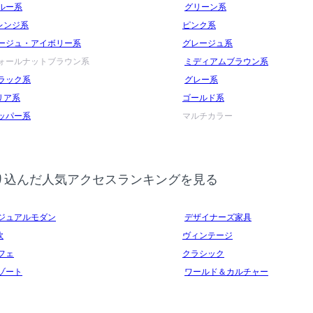
ルー系
グリーン系
レンジ系
ピンク系
ージュ・アイボリー系
グレージュ系
ォールナットブラウン系
ミディアムブラウン系
ラック系
グレー系
リア系
ゴールド系
ッパー系
マルチカラー
り込んだ人気アクセスランキングを見る
ジュアルモダン
デザイナーズ家具
欧
ヴィンテージ
フェ
クラシック
ゾート
ワールド＆カルチャー