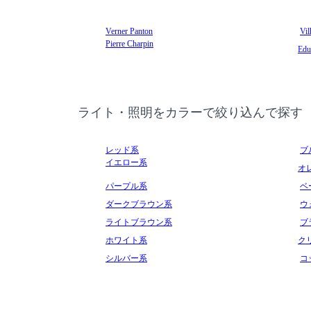
Verner Panton
Vil
Pierre Charpin
Edu
ライト・照明をカラーで絞り込んで探す
レッド系
ブ
イエロー系
オ
パープル系
ベ
ダークブラウン系
ウ
ライトブラウン系
ブ
ホワイト系
ク
シルバー系
コ