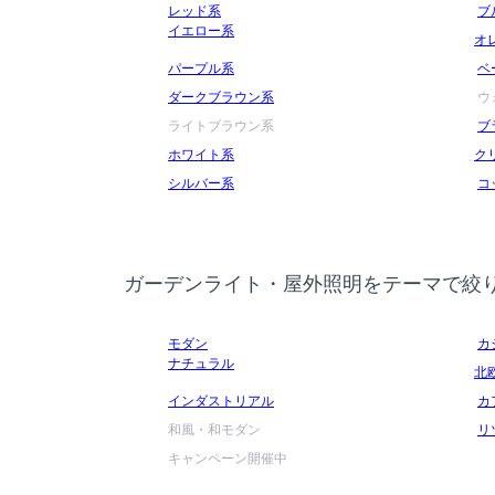
レッド系
ブ
イエロー系
オ
パープル系
ベ
ダークブラウン系
ウ
ライトブラウン系
ブ
ホワイト系
ク
シルバー系
コ
ガーデンライト・屋外照明をテーマで絞
モダン
カ
ナチュラル
北
インダストリアル
カ
和風・和モダン
リ
キャンペーン開催中