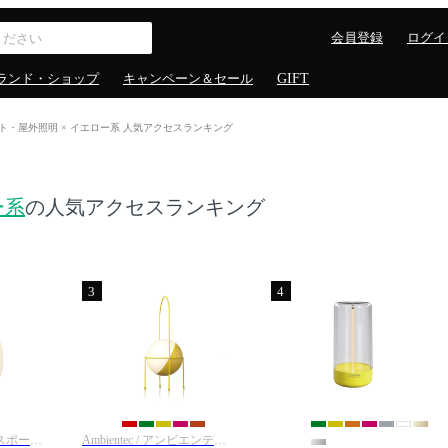
会員登録
ログイ
ランド・ショップ
キャンペーン＆セール
GIFT
ト・屋外照明 × イエロー系 人気アクセスランキング
ー系
の人気アクセスランキング
3
4
Louis Poulsen / ルイスポールセン
Ambientec / アンビエンテック