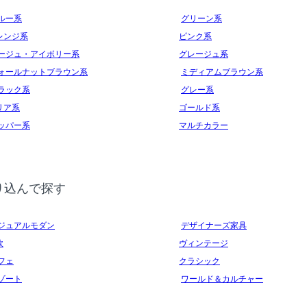
ルー系
グリーン系
レンジ系
ピンク系
ージュ・アイボリー系
グレージュ系
ォールナットブラウン系
ミディアムブラウン系
ラック系
グレー系
リア系
ゴールド系
ッパー系
マルチカラー
り込んで探す
ジュアルモダン
デザイナーズ家具
欧
ヴィンテージ
フェ
クラシック
ゾート
ワールド＆カルチャー