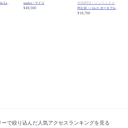
SOMPEX / ソンペックス
VL 45 Radiohus Portable Lamp / VL 45 ラジオハウス ポータブルランプ
madco / マドコ
¥49,500
PULSE / パルス ポータブルライト
¥18,700
リーで絞り込んだ人気アクセスランキングを見る