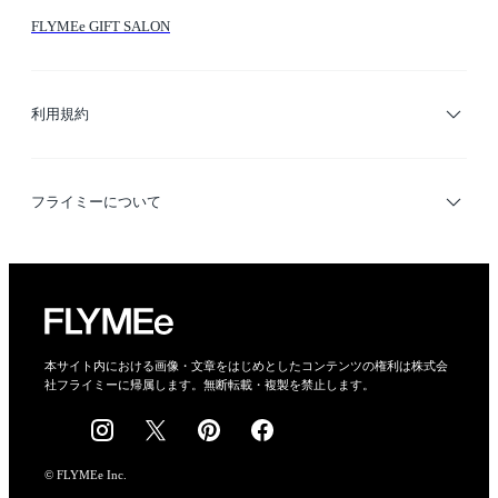
FLYMEe GIFT SALON
サイトマップ
ブランド・ショップ検索
利用規約
デザイナー検索
利用規約
フライミーについて
プライバシーポリシー
運営会社
特定商取引法に基づく表示
会社概要
本サイト内における画像・文章をはじめとしたコンテンツの権利は株式会
社フライミーに帰属します。無断転載・複製を禁止します。
採用情報
© FLYMEe Inc.