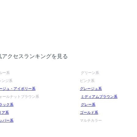
気アクセスランキングを見る
ルー系
グリーン系
レンジ系
ピンク系
ージュ・アイボリー系
グレージュ系
ォールナットブラウン系
ミディアムブラウン系
ラック系
グレー系
リア系
ゴールド系
ッパー系
マルチカラー