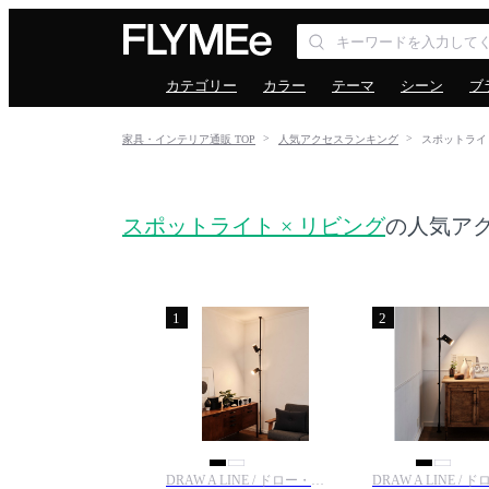
カテゴリー
カラー
テーマ
シーン
ブ
家具・インテリア通販 TOP
人気アクセスランキング
スポットライ
スポットライト × リビング
の人気ア
1
2
DRAW A LINE / ドロー・ア・ライン