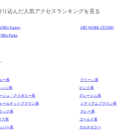
絞り込んだ人気アクセスランキングを見る
YMEe Factory
ART WORK STUDIO
MEe Parlor
す
ルー系
グリーン系
レンジ系
ピンク系
ージュ・アイボリー系
グレージュ系
ォールナットブラウン系
ミディアムブラウン系
ラック系
グレー系
リア系
ゴールド系
ッパー系
マルチカラー