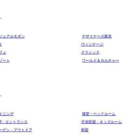
す
ジュアルモダン
デザイナーズ家具
欧
ヴィンテージ
フェ
クラシック
ゾート
ワールド＆カルチャー
す
イニング
寝室・ベッドルーム
関・エントランス
子供部屋・キッズルーム
ーデン・アウトドア
和室