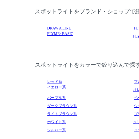
スポットライトをブランド・ショップで
DRAW A LINE
FL
FLYMEe BASIC
FLY
スポットライトをカラーで絞り込んで探
レッド系
ブ
イエロー系
オ
パープル系
ベ
ダークブラウン系
ウ
ライトブラウン系
ブ
ホワイト系
ク
シルバー系
コ