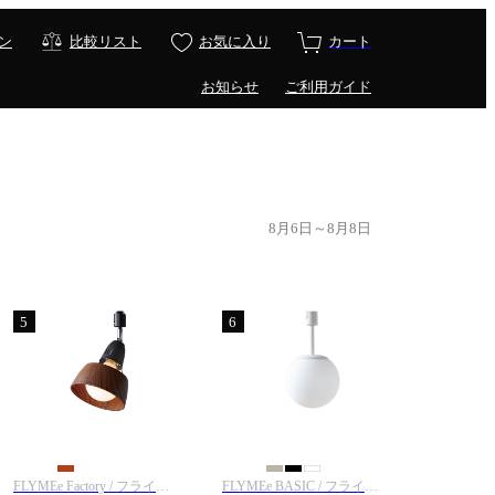
ン
比較リスト
お気に入り
カート
お知らせ
ご利用ガイド
8月6日～8月8日
5
6
FLYMEe Factory / フライミーファクトリー
FLYMEe BASIC / フライミーベーシック