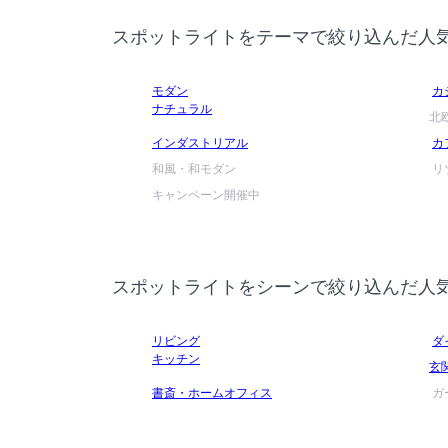
スポットライトをテーマで絞り込んだ人
モダン
カ
ナチュラル
北
インダストリアル
カ
和風・和モダン
リ
キャンペーン開催中
スポットライトをシーンで絞り込んだ人
リビング
ダ
キッチン
玄
書斎・ホームオフィス
ガ