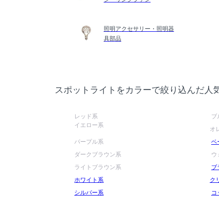
照明アクセサリー・照明器
具部品
スポットライトをカラーで絞り込んだ人
レッド系
ブ
イエロー系
オ
パープル系
ベ
ダークブラウン系
ウ
ライトブラウン系
ブ
ホワイト系
ク
シルバー系
コ