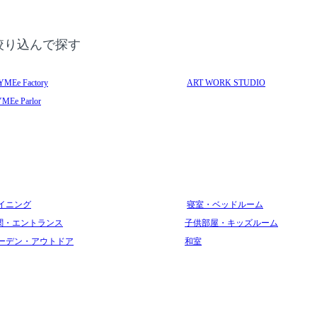
絞り込んで探す
YMEe Factory
ART WORK STUDIO
MEe Parlor
イニング
寝室・ベッドルーム
関・エントランス
子供部屋・キッズルーム
ーデン・アウトドア
和室