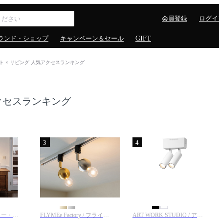
会員登録
ログイ
ランド・ショップ
キャンペーン＆セール
GIFT
ト × リビング 人気アクセスランキング
クセスランキング
3
4
DRAW A LINE / ドロー・ア・ライン
FLYMEe Factory / フライミーファクトリー
ART WORK STUDIO / アートワークスタジオ