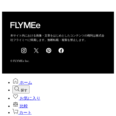
プライバシーポリシー
運営会社
特定商取引法に基づく表示
会社概要
本サイト内における画像・文章をはじめとしたコンテンツの権利は株式会
社フライミーに帰属します。無断転載・複製を禁止します。
採用情報
© FLYMEe Inc.
ホーム
探す
お気に入り
比較
カート