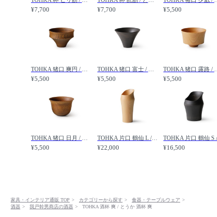
¥7,700
¥7,700
¥5,500
TOHKA 猪口 爽円 / とうか 猪口 爽円 /
TOHKA 猪口 富士 / とうか 猪口 富士 /
TOHKA 猪口 露路
¥5,500
¥5,500
¥5,500
TOHKA 猪口 日月 / とうか 猪口 日月 /
TOHKA 片口 鶴仙 L / とうか 片口 鶴仙 L /
¥5,500
¥22,000
¥16,500
家具・インテリア通販 TOP
カテゴリーから探す
食器・テーブルウェア
酒器
我戸幹男商店の酒器
TOHKA 酒杯 爽 / とうか 酒杯 爽