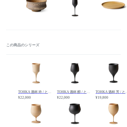
この商品のシリーズ
TOHKA 酒杯 吟 / とうか 酒杯 吟 /
TOHKA 酒杯 醇 / とうか 酒杯 醇 /
TOHKA 酒杯 芳
¥22,000
¥22,000
¥19,800