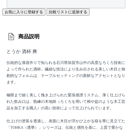
お気に入りに登録する
比較リストに追加する
商品説明
とうか 酒杯 爽
伝統的な漆器作りで知られる石川県加賀市山中の高度なろくろ技術に
よって作られた酒杯。繊細な技法により生み出される美しい木目と独
創的なフォルムは、テーブルセッティングの新鮮なアクセントとなり
ます。
極限まで細く美しく挽き上げられた緊張感漂うステム、薄く仕上げら
れた飲み口は、熟練の木地師（ろくろを用いて椀や盆のような木工芸
品を加工する職人）の高い技術によって仕上げられています。
仕上げの塗装を透過し、表面に木目が浮かび上がる様を華に見立てた
「TOHKA（透華）」シリーズは、伝統と感性を基に、上質で豊かな