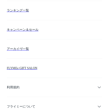
お支払い方法
カテゴリー検索
ランキング一覧
送料・納期・配送
カラー検索
キャンペーン＆セール
FLYMEeマイル
テーマ検索
アーカイヴ一覧
お問い合わせ
シーン検索
FLYMEe GIFT SALON
サイトマップ
ブランド・ショップ検索
利用規約
デザイナー検索
利用規約
フライミーについて