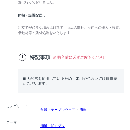
置は行っておりません。
開梱・設置配送
組立てが必要な場合は組立て、商品の開梱、室内への搬入・設置、
梱包材等の残材処理をいたします。
特記事項
※ 購入前に必ずご確認ください
◼︎ 天然木を使用しているため、木目や色合いには個体差
がございます。
カテゴリー
食器・テーブルウェア
酒器
テーマ
和風・和モダン