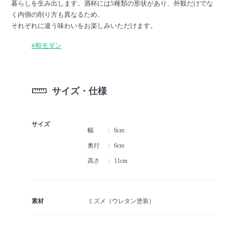
暮らしを生み出します。酒杯には5種類の形状があり、外観だけでな
く内側の削り方も異なるため、
それぞれに違う味わいをお楽しみいただけます。
#和モダン
サイズ・仕様
サイズ
幅
6cm
奥行
6cm
高さ
11cm
素材
ミズメ（ウレタン塗装）