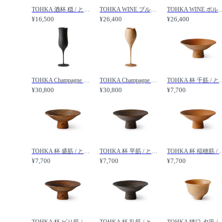
TOHKA 酒杯 穏 / とうか 酒杯 穏 /
TOHKA WINE ブルゴーニュ / とうか ワイン ブルゴーニュ /
TOHKA WINE ボルドー / とう
¥16,500
¥26,400
¥26,400
TOHKA Champagne ブリュット / とうか シャンパン ブリュット /
TOHKA Champagne ロゼ / とうか シャンパン ロゼ /
TOHKA 杯 千筋
¥30,800
¥30,800
¥7,700
TOHKA 杯 盛筋 / とうか 杯 盛筋 /
TOHKA 杯 平筋 / とうか 杯 平筋 /
TOHKA 杯 稲穂筋
¥7,700
¥7,700
¥7,700
TOHKA 杯 ビリ筋 / とうか 杯 ビリ筋 /
TOHKA 杯 乱筋 / とうか 杯 乱筋 /
TOHKA 猪口 夕凪