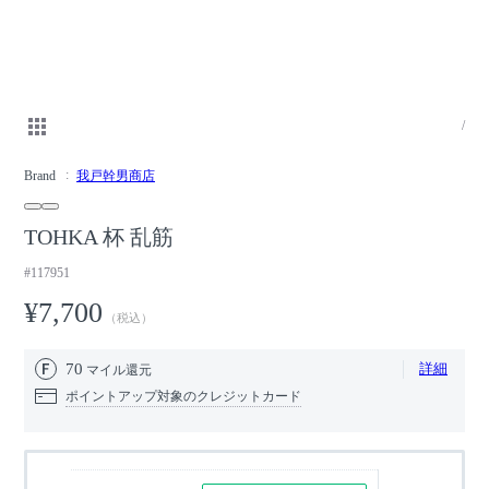
/
Brand
我戸幹男商店
TOHKA 杯 乱筋
#117951
¥7,700
（税込）
70
詳細
マイル還元
ポイントアップ対象のクレジットカード