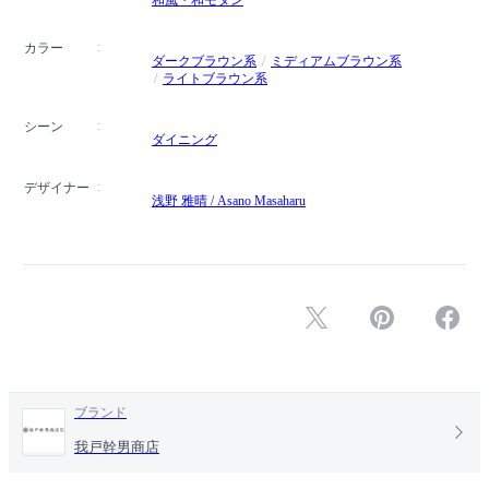
カラー
ダークブラウン系
ミディアムブラウン系
ライトブラウン系
シーン
ダイニング
デザイナー
浅野 雅晴 / Asano Masaharu
ブランド
我戸幹男商店