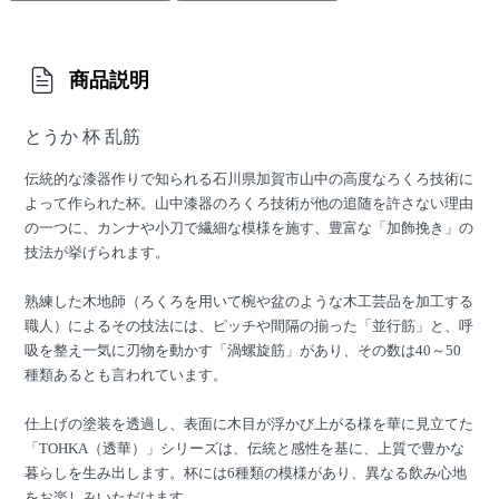
商品説明
とうか 杯 乱筋
伝統的な漆器作りで知られる石川県加賀市山中の高度なろくろ技術に
よって作られた杯。山中漆器のろくろ技術が他の追随を許さない理由
の一つに、カンナや小刀で繊細な模様を施す、豊富な「加飾挽き」の
技法が挙げられます。
熟練した木地師（ろくろを用いて椀や盆のような木工芸品を加工する
職人）によるその技法には、ピッチや間隔の揃った「並行筋」と、呼
吸を整え一気に刃物を動かす「渦螺旋筋」があり、その数は40～50
種類あるとも言われています。
仕上げの塗装を透過し、表面に木目が浮かび上がる様を華に見立てた
「TOHKA（透華）」シリーズは、伝統と感性を基に、上質で豊かな
暮らしを生み出します。杯には6種類の模様があり、異なる飲み心地
をお楽しみいただけます。