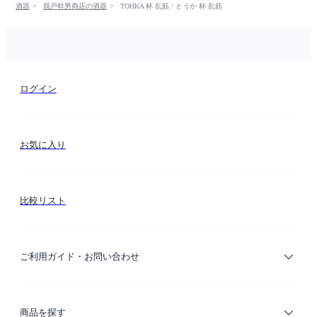
酒器
我戸幹男商店の酒器
TOHKA 杯 乱筋 / とうか 杯 乱筋
ログイン
お気に入り
比較リスト
ご利用ガイド・お問い合わせ
ご利用ガイド
商品を探す