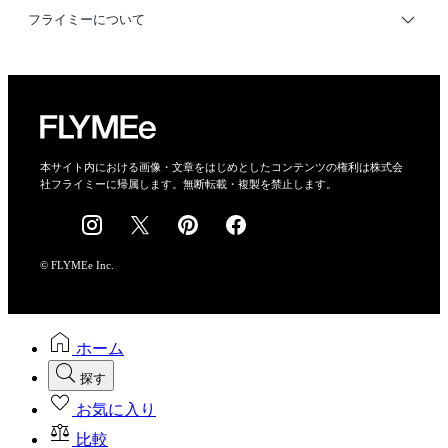
利用規約
フライミーについて
プライバシーポリシー
運営会社
特定商取引法に基づく表示
会社概要
本サイト内における画像・文章をはじめとしたコンテンツの権利は株式会
社フライミーに帰属します。無断転載・複製を禁止します。
採用情報
© FLYMEe Inc.
ホーム
探す
お気に入り
比較