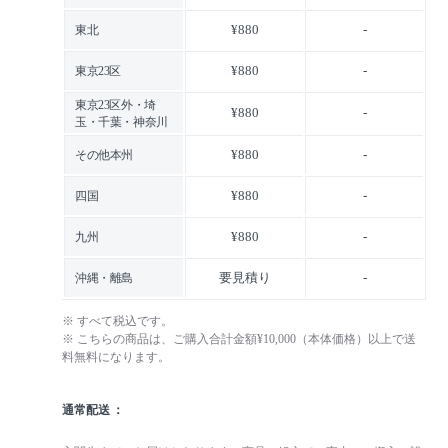
¥880
-
東北
¥880
-
東京23区
東京23区外・埼
¥880
-
玉・千葉・神奈川
¥880
-
その他本州
¥880
-
四国
¥880
-
九州
要見積り
-
沖縄・離島
※ すべて税込です。
※ こちらの商品は、ご購入合計金額¥10,000（本体価格）以上で送
料無料になります。
通常配送