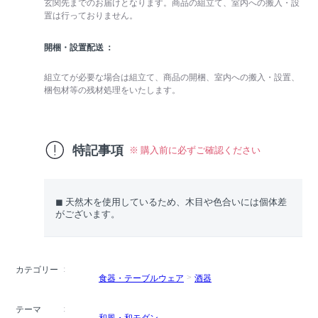
玄関先までのお届けとなります。商品の組立て、室内への搬入・設
置は行っておりません。
開梱・設置配送
組立てが必要な場合は組立て、商品の開梱、室内への搬入・設置、
梱包材等の残材処理をいたします。
特記事項
※ 購入前に必ずご確認ください
◼︎ 天然木を使用しているため、木目や色合いには個体差
がございます。
カテゴリー
食器・テーブルウェア
酒器
テーマ
和風・和モダン