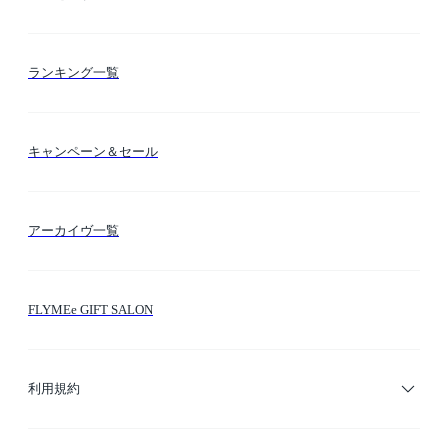
お支払い方法
カテゴリー検索
ランキング一覧
送料・納期・配送
カラー検索
キャンペーン＆セール
FLYMEeマイル
テーマ検索
アーカイヴ一覧
お問い合わせ
シーン検索
FLYMEe GIFT SALON
サイトマップ
ブランド・ショップ検索
利用規約
デザイナー検索