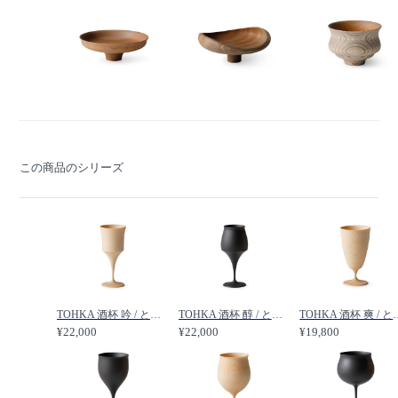
この商品のシリーズ
TOHKA 酒杯 吟 / とうか 酒杯 吟 /
TOHKA 酒杯 醇 / とうか 酒杯 醇 /
TOHKA 酒杯 爽
¥22,000
¥22,000
¥19,800