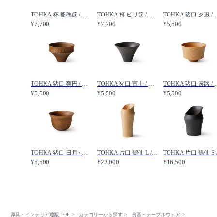
TOHKA 杯 稲穂筋 / とうか 杯 稲穂筋 /
TOHKA 杯 ビリ筋 / とうか 杯 ビリ筋 /
TOHKA 猪口 夕凪
¥7,700
¥7,700
¥5,500
TOHKA 猪口 爽円 / とうか 猪口 爽円 /
TOHKA 猪口 富士 / とうか 猪口 富士 /
TOHKA 猪口 露路
¥5,500
¥5,500
¥5,500
TOHKA 猪口 日月 / とうか 猪口 日月 /
TOHKA 片口 鶴仙 L / とうか 片口 鶴仙 L /
¥5,500
¥22,000
¥16,500
家具・インテリア通販 TOP
カテゴリーから探す
食器・テーブルウェア