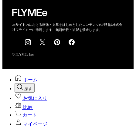
運営会社
特定商取引法に基づく表示
会社概要
本サイト内における画像・文章をはじめとしたコンテンツの権利は株式会
社フライミーに帰属します。無断転載・複製を禁止します。
採用情報
© FLYMEe Inc.
ホーム
探す
お気に入り
比較
カート
マイページ