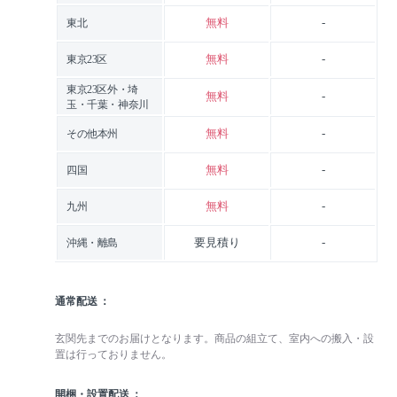
無料
-
東北
無料
-
東京23区
東京23区外・埼
無料
-
玉・千葉・神奈川
無料
-
その他本州
無料
-
四国
無料
-
九州
要見積り
-
沖縄・離島
通常配送
玄関先までのお届けとなります。商品の組立て、室内への搬入・設
置は行っておりません。
開梱・設置配送