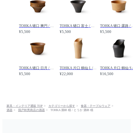
TOHKA 猪口 爽円 / とうか 猪口 爽円 /
TOHKA 猪口 富士 / とうか 猪口 富士 /
TOHKA 猪口 露路
¥5,500
¥5,500
¥5,500
TOHKA 猪口 日月 / とうか 猪口 日月 /
TOHKA 片口 鶴仙 L / とうか 片口 鶴仙 L /
¥5,500
¥22,000
¥16,500
家具・インテリア通販 TOP
カテゴリーから探す
食器・テーブルウェア
酒器
我戸幹男商店の酒器
TOHKA 酒杯 穏 / とうか 酒杯 穏