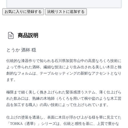
お気に入りに登録する
比較リストに追加する
商品説明
とうか 酒杯 穏
伝統的な漆器作りで知られる石川県加賀市山中の高度なろくろ技術に
よって作られた酒杯。繊細な技法により生み出される美しい木目と独
創的なフォルムは、テーブルセッティングの新鮮なアクセントとなり
ます。
極限まで細く美しく挽き上げられた緊張感漂うステム、薄く仕上げら
れた飲み口は、熟練の木地師（ろくろを用いて椀や盆のような木工芸
品を加工する職人）の高い技術によって仕上げられています。
仕上げの塗装を透過し、表面に木目が浮かび上がる様を華に見立てた
「TOHKA（透華）」シリーズは、伝統と感性を基に、上質で豊かな