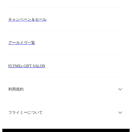
送料・納期・配送
カラー検索
キャンペーン＆セール
FLYMEeマイル
テーマ検索
アーカイヴ一覧
お問い合わせ
シーン検索
FLYMEe GIFT SALON
サイトマップ
ブランド・ショップ検索
利用規約
デザイナー検索
利用規約
フライミーについて
プライバシーポリシー