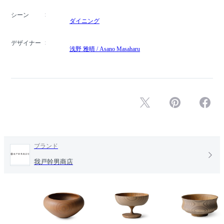
シーン
ダイニング
デザイナー
浅野 雅晴 / Asano Masaharu
ブランド
我戸幹男商店