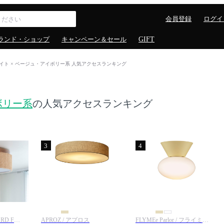
会員登録
ログイ
ランド・ショップ
キャンペーン＆セール
GIFT
イト × ベージュ・アイボリー系 人気アクセスランキング
ボリー系
の人気アクセスランキング
3
4
JOURNAL STANDARD FURNITURE / ジャーナルスタンダードファニチャー
APROZ / アプロス
FLYMEe Parlor / フライミーパーラー