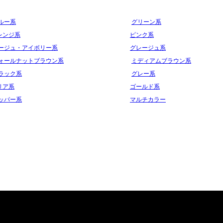
ルー系
グリーン系
レンジ系
ピンク系
ージュ・アイボリー系
グレージュ系
ォールナットブラウン系
ミディアムブラウン系
ラック系
グレー系
リア系
ゴールド系
ッパー系
マルチカラー