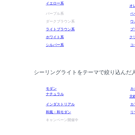
イエロー系
オ
パープル系
ベ
ダークブラウン系
ウ
ライトブラウン系
ブ
ホワイト系
ク
シルバー系
コ
シーリングライトをテーマで絞り込んだ
モダン
カ
ナチュラル
北
インダストリアル
カ
和風・和モダン
リ
キャンペーン開催中