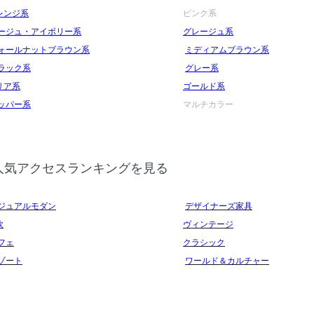
レンジ系
ピンク系
ージュ・アイボリー系
グレージュ系
ォールナットブラウン系
ミディアムブラウン系
ラック系
グレー系
リア系
ゴールド系
ッパー系
マルチカラー
人気アクセスランキングを見る
ジュアルモダン
デザイナーズ家具
欧
ヴィンテージ
フェ
クラシック
ゾート
ワールド＆カルチャー