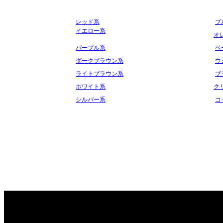
レッド系
ブ
イエロー系
オ
パープル系
ベ
ダークブラウン系
ウ
ライトブラウン系
ブ
ホワイト系
ク
シルバー系
コ