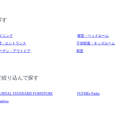
探す
イニング
寝室・ベッドルーム
関・エントランス
子供部屋・キッズルーム
ーデン・アウトドア
和室
で絞り込んで探す
URNAL STANDARD FURNITURE
FLYMEe Parlor
agiwa