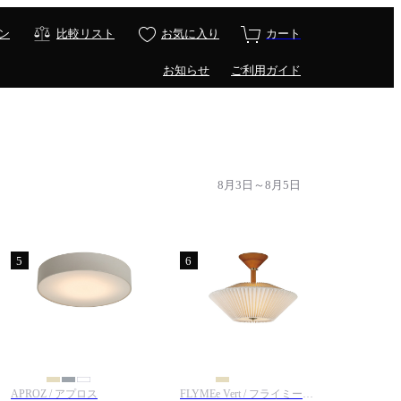
ン
比較リスト
お気に入り
カート
お知らせ
ご利用ガイド
8月3日～8月5日
5
6
APROZ / アプロス
FLYMEe Vert / フライミーヴェール