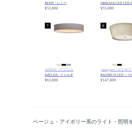
REMY / レミー
¥53,900
¥55,000
7
8
APROZ / アプロス
yamagiwa / ヤマギワ
IMELDA / イメルダ
¥63,800
¥147,400
ベージュ・アイボリー系のライト・照明