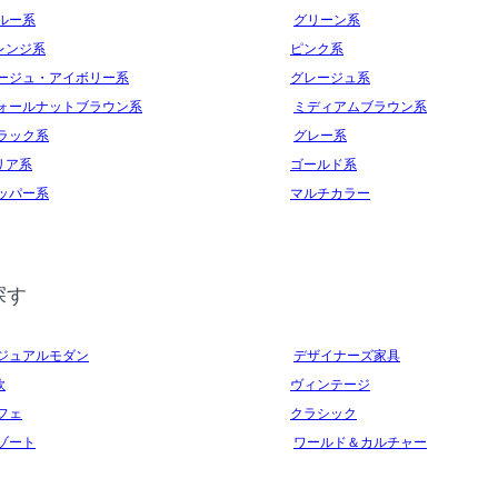
ルー系
グリーン系
レンジ系
ピンク系
ージュ・アイボリー系
グレージュ系
ォールナットブラウン系
ミディアムブラウン系
ラック系
グレー系
リア系
ゴールド系
ッパー系
マルチカラー
探す
ジュアルモダン
デザイナーズ家具
欧
ヴィンテージ
フェ
クラシック
ゾート
ワールド＆カルチャー