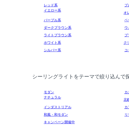
レッド系
ブ
イエロー系
オ
パープル系
ベ
ダークブラウン系
ウ
ライトブラウン系
ブ
ホワイト系
ク
シルバー系
コ
シーリングライトをテーマで絞り込んで
モダン
カ
ナチュラル
北
インダストリアル
カ
和風・和モダン
リ
キャンペーン開催中