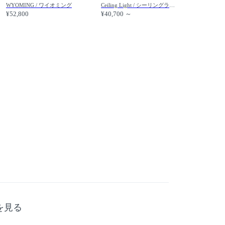
WYOMING / ワイオミング
Ceiling Light / シーリングライト #122634
¥52,800
¥40,700 ～
を見る